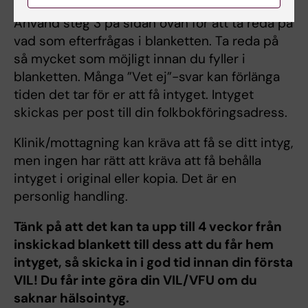
Använd steg 3 på sidan ovan för att ta reda på
vad som efterfrågas i blanketten. Ta reda på
så mycket som möjligt innan du fyller i
blanketten. Många ”Vet ej”-svar kan förlänga
tiden det tar för er att få intyget. Intyget
skickas per post till din folkbokföringsadress.
Klinik/mottagning kan kräva att få se ditt intyg,
men ingen har rätt att kräva att få behålla
intyget i original eller kopia. Det är en
personlig handling.
Tänk på att det kan ta upp till 4 veckor från
inskickad blankett till dess att du får hem
intyget, så skicka in i god tid innan din första
VIL! Du får inte göra din VIL/VFU om du
saknar hälsointyg.