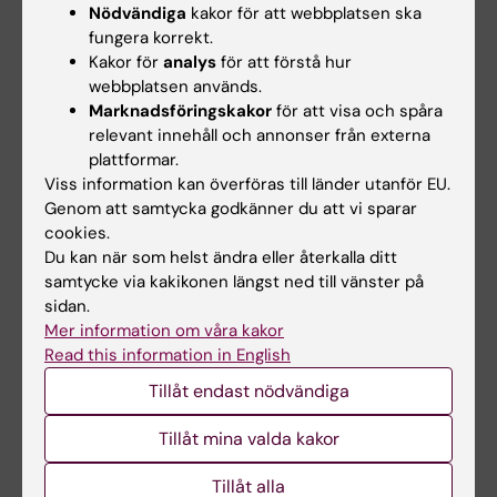
Nödvändiga
kakor för att webbplatsen ska
fungera korrekt.
Behörigheter på e-tjänstekortet
Kakor för
analys
för att förstå hur
webbplatsen används.
Behörighet till klinikens/mottagningens lokaler,
Marknadsföringskakor
för att visa och spåra
programmen Take Care och Obstetrix, läggs
relevant innehåll och annonser från externa
på era e-tjänstekort.
plattformar.
Viss information kan överföras till länder utanför EU.
Lärosätet kan
inte
hjälpa till att lägga upp
Genom att samtycka godkänner du att vi sparar
behörigheter, då vi saknar tillgång till dessa
cookies.
program. Vänd er till handledaren och fråga
Du kan när som helst ändra eller återkalla ditt
samtycke via kakikonen längst ned till vänster på
efter vem som hanterar behörigheter i er
sidan.
verksamhet.
Mer information om våra kakor
Read this information in English
Hälsointyg
Tillåt endast nödvändiga
Hälsointyg krävs för att få genomföra VIL/VFU.
Tillåt mina valda kakor
Här hittar du mer
information och ansöker om
hälsointyg
.
Tillåt alla