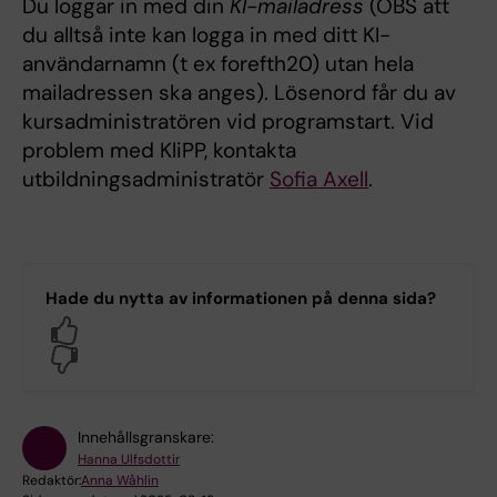
Du loggar in med din
KI-mailadress
(OBS att
du alltså inte kan logga in med ditt KI-
användarnamn (t ex forefth20) utan hela
mailadressen ska anges). Lösenord får du av
kursadministratören vid programstart. Vid
problem med KliPP, kontakta
utbildningsadministratör
Sofia Axell
.
Hade du nytta av informationen på denna sida?
Yes
No
Innehållsgranskare:
Hanna Ulfsdottir
Redaktör:
Anna Wåhlin