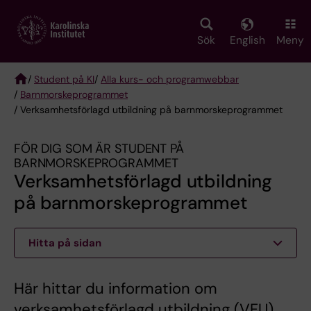
Skip
to
main
Sök
English
Meny
content
/
Student på KI
/
Alla kurs- och programwebbar
/
Barnmorskeprogrammet
Breadcrumb
/ Verksamhetsförlagd utbildning på barnmorskeprogrammet
FÖR DIG SOM ÄR STUDENT PÅ
BARNMORSKEPROGRAMMET
Verksamhetsförlagd utbildning
på barnmorskeprogrammet
Hitta på sidan
Här hittar du information om
verksamhetsförlagd utbildning (VFU)