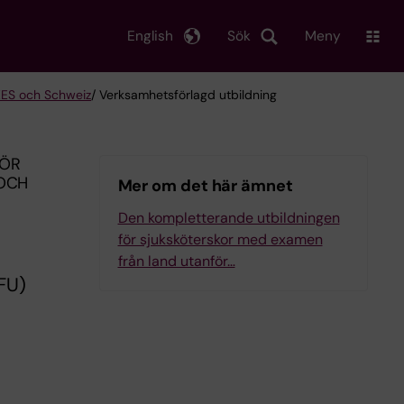
English
Sök
Meny
/EES och Schweiz
/ Verksamhetsförlagd utbildning
FÖR
 OCH
Mer om det här ämnet
Den kompletterande utbildningen
för sjuksköterskor med examen
från land utanför…
FU)