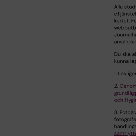
Alla stu
eTjänste
kortet. F
webbutbi
Journalh
användan
Du ska al
kunna leg
1. Läs i
2.
Genomg
grundläg
och Hygi
3. Fotog
fotografe
handlinga
samt ytt