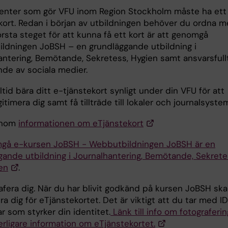
denter som gör VFU inom Region Stockholm måste ha ett
kort. Redan i början av utbildningen behöver du ordna 
örsta steget för att kunna få ett kort är att genomgå
ldningen JoBSH – en grundläggande utbildning i
antering, Bemötande, Sekretess, Hygien samt ansvarsfull
de av sociala medier.
ltid bära ditt e-tjänstekort synligt under din VFU för att
itimera dig samt få tillträde till lokaler och journalsyste
genom
informationen om eTjänstekort
å e-kursen JoBSH - Webbutbildningen JoBSH är en
gande utbildning i Journalhantering, Bemötande, Sekret
en
.
rafera dig. När du har blivit godkänd på kursen JoBSH sk
ra dig för eTjänstekortet. Det är viktigt att du tar med I
r som styrker din identitet.
Länk till info om fotograferin
erligare information om eTjänstekortet.