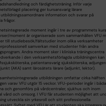
dshandledning och färdighetsträning. Inför varje
etsförlagd placering ger kursansvarig lärare
r utbildningssamordnare information och svarar på
a frågor.
etsintegrerade moment ingår i tre av programmets kurs
urser/moment är organiserade som sammanhållen VFU 
er till studiebesök/fältstudier inom olika verksamheter
erprofessionell samverkan med studenter från andra
ngsprogram. Andra moment sker i kliniska träningscentra
edverkande i den verksamhetsförlagda utbildningen kan
efssjuksköterska, patientansvarig sjuksköterska, adjunge
djunkt (AKA) samt lärosätets lärare (adjunkt, lektor).
samhetsintegrerade utbildningen omfattar cirka hälften
gen varav VFU utgör 15 veckor. VFU-perioder ingår i båda
na och genomförs på vårdcentraler, sjukhus och inom
 vård och omsorg. I VFU får studenten möjlighet att un
ng utveckla sin yrkesroll och sitt professionella
ingssätt. Syftet med VFU är att studenten ska integrera 