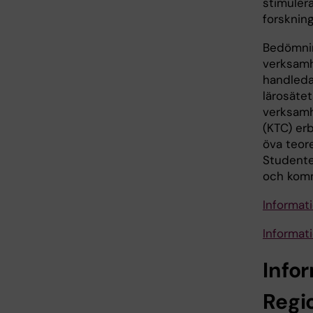
stimulera
forskning
Bedömnin
verksamh
handleda
lärosätet
verksamh
(KTC) er
öva teor
Studente
och kommu
Informat
Informat
Info
Regi