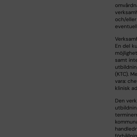
omvårdna
verksamh
och/elle
eventuell
Verksamh
En del k
möjlighet
samt int
utbildni
(KTC). M
vara: ch
klinisk a
Den verk
utbildnin
terminer
kommunal
handledni
förhålln