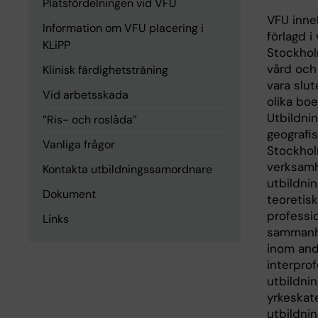
Platsfördelningen vid VFU
VFU inne
Information om VFU placering i
förlagd 
KLiPP
Stockhol
vård och
Klinisk färdighetsträning
vara slu
Vid arbetsskada
olika bo
Utbildni
”Ris- och roslåda”
geografi
Vanliga frågor
Stockhol
verksamh
Kontakta utbildningssamordnare
utbildnin
Dokument
teoretis
professio
Links
sammanhå
inom and
interpro
utbildnin
yrkeskat
utbildnin