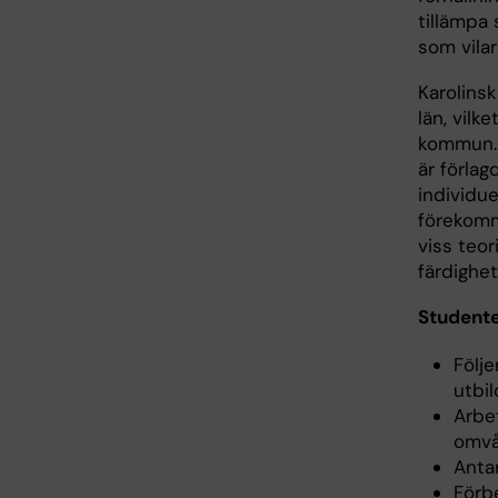
tillämpa
som vila
Karolinsk
län, vilk
kommun. 
är förla
individue
förekomm
viss teo
färdighet
Student
Följ
utbi
Arbe
omvå
Antar
Förb