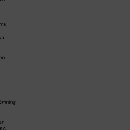
lms
ka
ven
dömning
nen
AKA