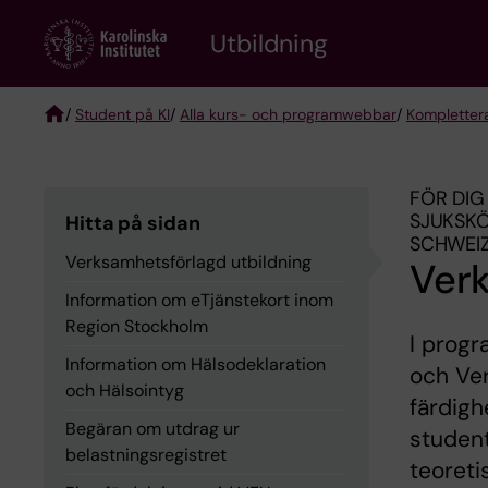
Skip
to
Utbildning
main
content
/
Student på KI
/
Alla kurs- och programwebbar
/
Komplettera
Breadcrumb
FÖR DIG
SJUK­SK
Hitta på sidan
SCHWEI
Verksamhetsförlagd utbildning
Verk
Information om eTjänstekort inom
Region Stockholm
I progr
Information om Hälsodeklaration
och Ver
och Hälsointyg
färdigh
Begäran om utdrag ur
student
belastningsregistret
teoreti