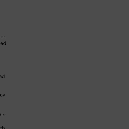
er.
med
rad
 av
der
och