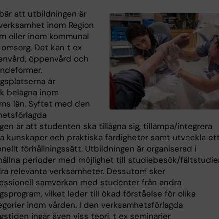
bär att utbildningen är
i verksamhet inom Region
m eller inom kommunal
 omsorg. Det kan t ex
tenvård, öppenvård och
endeformer.
ngsplatserna är
sk belägna inom
ms län. Syftet med den
etsförlagda
gen är att studenten ska tillägna sig, tillämpa/integrera
ka kunskaper och praktiska färdigheter samt utveckla et
nellt förhållningssätt. Utbildningen är organiserad i
llna perioder med möjlighet till studiebesök/fältstudie
ra relevanta verksamheter. Dessutom sker
fessionell samverkan med studenter från andra
gsprogram, vilket leder till ökad förståelse för olika
egorier inom vården. I den verksamhetsförlagda
gstiden ingår även viss teori, t ex seminarier,