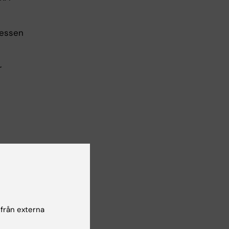
cessen
r
svarig
ingar
 från externa