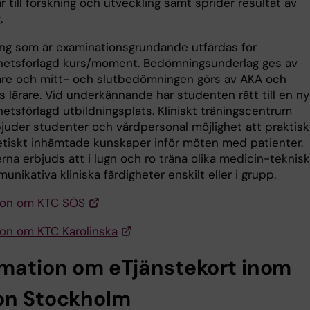
r till forskning och utveckling samt sprider resultat av
.
g som är examinationsgrundande utfärdas för
etsförlagd kurs/moment. Bedömningsunderlag ges av
re och mitt- och slutbedömningen görs av AKA och
s lärare. Vid underkännande har studenten rätt till en ny
etsförlagd utbildningsplats. Kliniskt träningscentrum
bjuder studenter och vårdpersonal möjlighet att praktisk
etiskt inhämtade kunskaper inför möten med patienter.
rna erbjuds att i lugn och ro träna olika medicin-teknis
nikativa kliniska färdigheter enskilt eller i grupp.
ion om KTC SÖS
ion om KTC Karolinska
rmation om eTjänstekort inom
on Stockholm