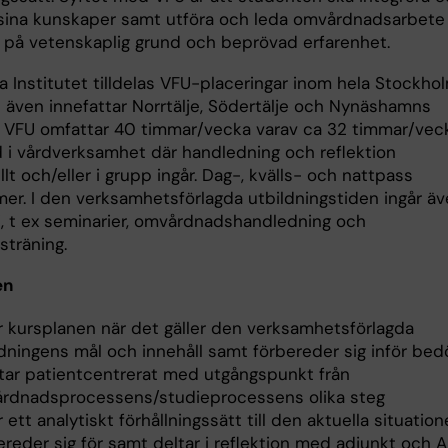
 sina kunskaper samt utföra och leda omvårdnads­arbete
r på vetenskaplig grund och beprövad erfarenhet.
a Institutet tilldelas VFU-placeringar inom hela Stockho
et även innefattar Norrtälje, Södertälje och Nynäshamns
VFU omfattar 40 timmar/vecka varav ca 32 timmar/vec
gd i vårdverksamhet där handledning och reflektion
llt och/eller i grupp ingår. Dag-, kvälls- och nattpass
er. I den verksamhetsförlagda utbildningstiden ingår ä
ri, t ex seminarier, omvårdnadshandledning och
sträning.
en
er kursplanen när det gäller den verksamhetsförlagda
ldningens mål och innehåll samt förbereder sig inför be
tar patientcentrerat med utgångspunkt från
rdnadsprocessens/studieprocessens olika steg
 ett analytiskt förhållningssätt till den aktuella situatio
ereder sig för samt deltar i reflektion med adjunkt och 