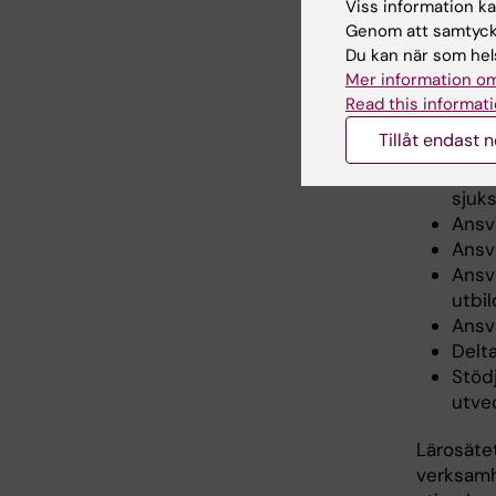
infor
Viss information kan
Genom att samtycka
Lärosätet
Du kan när som hels
Mer information om
Ansv
Read this informati
Plan
Tillåt endast 
Unde
Hand
sjuk
Ansva
Ansv
Ansv
utbi
Ansv
Delta
Stöd
utvec
Lärosäte
verksamh