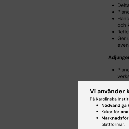
Delta
Plan
Hand
och 
Refl
Ger 
event
Adjunger
Plan
verk
Unde
sjuk
Vi använder 
Hand
På Karolinska Insti
Geno
Nödvändiga
k
Delt
Kakor för
ana
Ansv
Marknadsför
Hålle
plattformar.