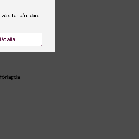
l vänster på sidan.
llåt alla
förlagda