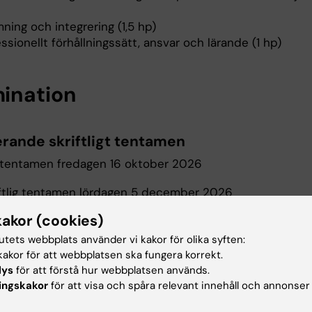
mning och integrering (1,5 hp)
ssionellt förhållningssätt, ansvar och lärande (1 hp)
ination
erande skriftligt tentamen
gt tentamen fredagen 16 oktober 2026
iftlig tentamen lördagen 5 december 2026
kakor (cookies)
rna ska under detta prov visa medicinsk handlingsförmå
 komplexa situationer genom tillämpning av kunskap från
tutets webbplats använder vi kakor för olika syften:
11. Provet består av både Singel Best Answer (SBA)-frågo
akor för att webbplatsen ska fungera korrekt.
varsfrågor.
lys
för att förstå hur webbplatsen används.
ingskakor
för att visa och spåra relevant innehåll och annonser
erande Objective Structured Clinical Exami