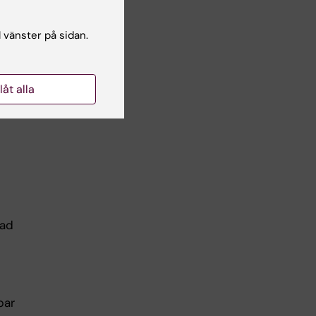
l vänster på sidan.
llåt alla
rad
bar