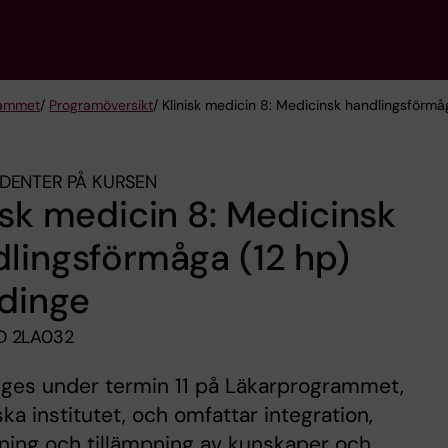
rammet
/
Programöversikt
/ Klinisk medicin 8: Medicinsk handlingsförm
DENTER PÅ KURSEN
isk medicin 8: Medicinsk
lingsförmåga (12 hp)
dinge
D 2LA032
 ges under termin 11 på Läkarprogrammet,
ska institutet, och omfattar integration,
ning och tillämpning av kunskaper och