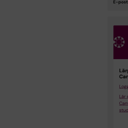
E-post
Lär
Ca
Logg
Lär
Can
stu