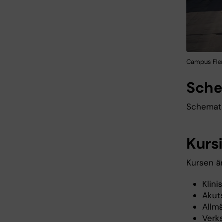
Campus Flem
Sch
Schemat 
Kurs
Kursen ä
Klin
Akut
Allm
Verk