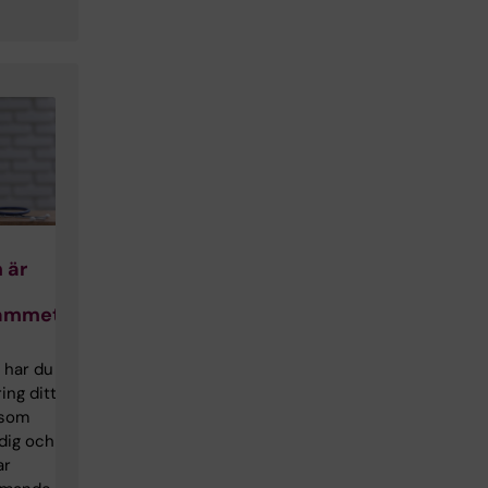
 är
rammet
 har du
ing ditt
 som
 dig och
ar