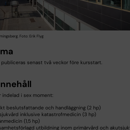
ingsberg. Foto: Erik Flyg
ema
publiceras senast två veckor före kursstart.
innehåll
r indelad i sex moment:
iskt beslutsfattande och handläggning (2 hp)
sjukvård inklusive katastrofmedicin (3 hp)
änmedicin (1,5 hp)
samhetsförlagd utbildning inom primärvård och akutsjuk