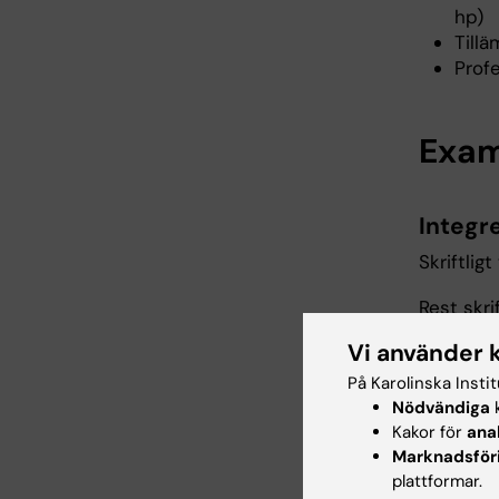
hp)
Tillä
Profe
Exam
Integr
Skriftli
Rest skr
Vi använder 
Studente
kliniskt
På Karolinska Insti
termin 1-
Nödvändiga
k
och korts
Kakor för
ana
Marknadsför
plattformar.
Integr