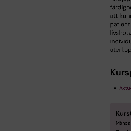
färdigh
att kun
patient
livshot
individ
återkop
Kurs
Aktue
Kurs
Måndag