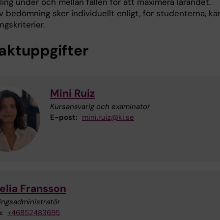
ing under och mellan fallen för att maximera lärandet.
 bedömning sker individuellt enligt, för studenterna, k
gskriterier.
aktuppgifter
Mini Ruiz
Kursansvarig och examinator
E-post:
mini.ruiz@ki.se
elia Fransson
ingsadministratör
:
+46852483695