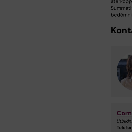
återkoppl
Summativ
bedömnin
Kont
Corn
Utbildn
Telefon