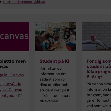
:
cornelia.fransson@ki.se
plattformen
Student på KI
För dig som
nvas
student på
Här hittar du
läkarprog
information om
a in i Canvas
6-årigt
sådant som rör
 dig använda
På denna sida
dina studier och
vas i Canvas
information kr
studentlivet på KI
program, vad
dentguide
- från studiestart
gäller för just
till examen.
vad som vänt