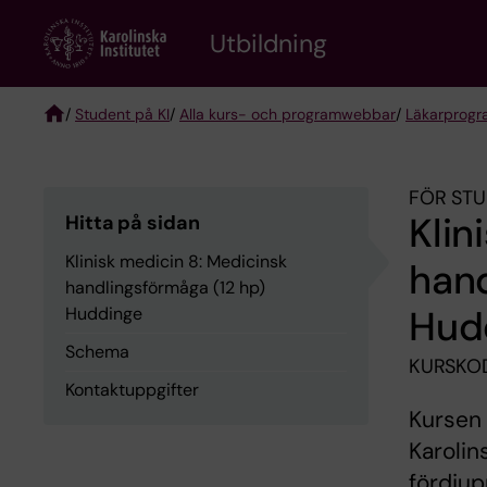
Skip
to
Utbildning
main
content
/
Student på KI
/
Alla kurs- och programwebbar
/
Läkarprog
Breadcrumb
FÖR STU
Klin
Hitta på sidan
Klinisk medicin 8: Medicinsk
hand
handlingsförmåga (12 hp)
Hud
Huddinge
Schema
KURSKO
Kontaktuppgifter
Kursen
Karolin
fördjup