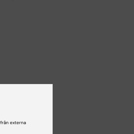
ga i
r
 från externa
nation