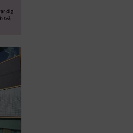
rar dig
h två