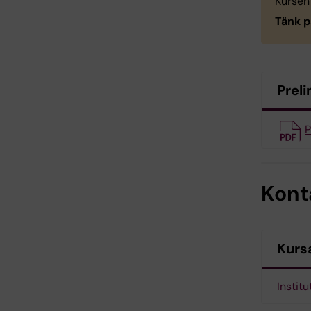
Kursen
Tänk p
Prel
P
Kont
Kursa
Instit