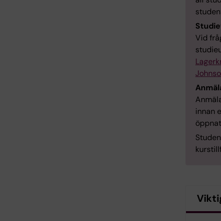
studen
Studie
Vid frå
studie
Lagerk
Johns
Anmäla
Anmälan
innan e
öppnat
Student
kurstil
Vikti