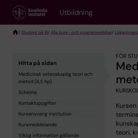
Skip
to
Utbildning
main
content
/
Student på KI
/
Alla kurs- och programwebbar
/
Läkarprog
Breadcrumb
FÖR STU
Medi
Hitta på sidan
Medicinsk vetenskaplig teori och
meto
metod (4,5 hp)
KURSKOD
Schema
Kontaktuppgifter
Kursen 
termine
Kursansvarig institution
kunskap
Kursmeddelande
teori, 
Viktig information gällande