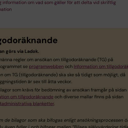
g information om vad som gäller för att delta vid skriftlig
nation
lgodoräknande
n görs via Ladok.
lmänna regler om ansökan om tillgodoräknande (TG) på
rogrammet se
programwebben
och
Information om tillgodor
n om TG (tillgodoräknande) ska ske så tidigt som möjligt, då
gningstiden är sex till åtta veckor.
bilagor som krävs för bedömning av ansökan framgår på sidan
ation om tillgodoräknande
och diverse mallar finns på sidan
tadministrativa blanketter
.
m de bilagor som ska bifogas enligt ansökningsprocessen ö
du även fyller i och bifogar mallen ”Bilaga självvärdering tidi