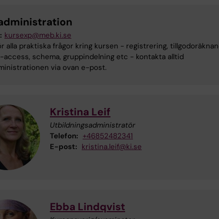
administration
:
kursexp@meb.ki.se
r alla praktiska frågor kring kursen - registrering, tillgodoräkna
access, schema, gruppindelning etc - kontakta alltid
inistrationen via ovan e-post.
Kristina Leif
Utbildningsadministratör
Telefon:
+46852482341
E-post:
kristina.leif@ki.se
Ebba Lindqvist