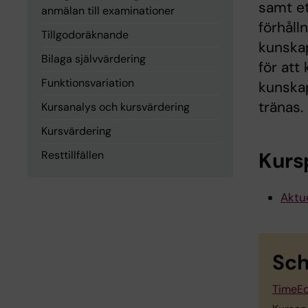
samt et
anmälan till examinationer
förhåll
Tillgodoräknande
kunskap
Bilaga självvärdering
för att
Funktionsvariation
kunska
tränas.
Kursanalys och kursvärdering
Kursvärdering
Kurs
Resttillfällen
Aktue
Sc
TimeEd