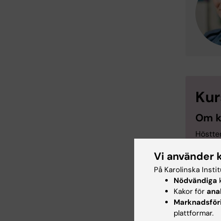
Ku
Om k
Höstte
genomf
Vi använder 
Ca 2 ve
På Karolinska Insti
lärplat
Nödvändiga
k
dig inf
Kakor för
ana
kommun
Marknadsför
med di
plattformar.
använda