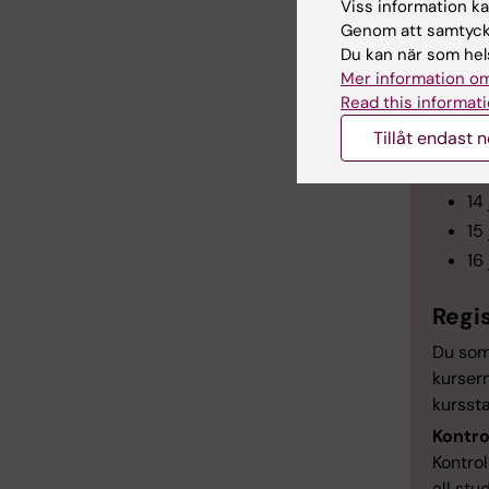
Viss information kan
appen
Genom att samtycka
Du kan när som hels
Mer information om
Viktig
Read this informati
Tillåt endast 
16
8 
14
15
16
Regi
Du som 
kursern
kurssta
Kontro
Kontrol
all stu