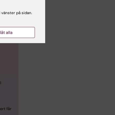
l vänster på sidan.
llåt alla
l
ert får