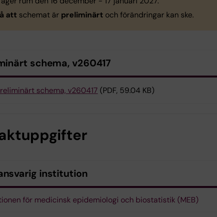
 äger rum den 16 december - 17 januari 2027.
å att
schemat är
preliminärt
och förändringar kan ske.
iminärt schema, v260417
reliminärt schema, v260417
(PDF, 59.04 KB)
aktuppgifter
nsvarig institution
utionen för medicinsk epidemiologi och biostatistik (MEB)