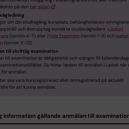
tkonto på den
här sidan
.
vägledning
gor om din studiegång, kursplats, behörighetskrav, omregistre
uppehåll och återupptag kontakta studievägledare
Liselott
rans
(termin 4-7) eller
Frida Engström
(termin 1-3) och
Isabel
on
(termin 8-12).
n till skriftlig examination
 till examination är obligatorisk och stänger 10 kalenderdag
xaminationstillfället. Du hittar länken till anmälan i Ladok när
 för anmälan.
er ska vara kursregistrerad eller omregistrerad på aktuellt
lfälle för att kunna anmälas.
g information gällande anmälan till examinatio