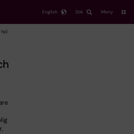
English
Sök
Meny
 hp)
ch
are
lig
r,