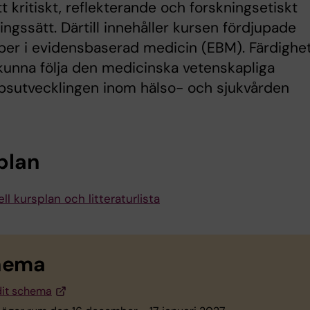
t kritiskt, reflekterande och forskningsetiskt
ningssätt. Därtill innehåller kursen fördjupade
er i evidensbaserad medicin (EBM). Färdighe
 kunna följa den medicinska vetenskapliga
psutvecklingen inom hälso- och sjukvården
plan
ll kursplan och litteraturlista
hema
it schema