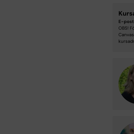
Kurs
E-post
OBS! Fö
Canvas-
kursadm