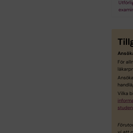
Utförli
exami
Til
Ansöka
För al
läkarp
Ansöka
handläg
Vilka 
inform
studen
Föruto
vi att 