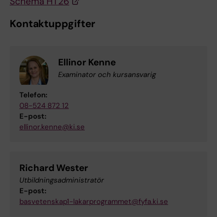
Schema HT26
Kontaktuppgifter
Ellinor Kenne
Examinator och kursansvarig
Telefon:
08-524 872 12
E-post:
ellinor.kenne@ki.se
Richard Wester
Utbildningsadministratör
E-post:
basvetenskap1-lakarprogrammet@fyfa.ki.se