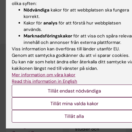
Kursanalys 2LA000 Basvetenskap 1 VT25
(PDF,
olika syften:
207.21 KB)
Nödvändiga
kakor för att webbplatsen ska fungera
korrekt.
Kakor för
analys
för att förstå hur webbplatsen
Kursanalys 2LA000 Basvetenskap 1 VT26
(PDF,
används.
310.87 KB)
Marknadsföringskakor
för att visa och spåra releva
innehåll och annonser från externa plattformar.
Viss information kan överföras till länder utanför EU.
Genom att samtycka godkänner du att vi sparar cookies.
Du kan när som helst ändra eller återkalla ditt samtycke vi
kakikonen längst ned till vänster på sidan.
Mer information om våra kakor
Read this information in English
Tillåt endast nödvändiga
Lärplattformen
Student på KI
Tillåt mina valda kakor
Canvas
Här hittar du
information om
Tillåt alla
Logga in i Canvas
sådant som rör dina
Lär dig använda
studier och