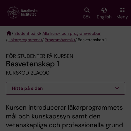
Skip
to
main
Sök
English
Meny
content
/
Student på KI
/
Alla kurs- och programwebbar
/
Läkarprogrammet
/
Programöversikt
/ Basvetenskap 1
Breadcrumb
FÖR STUDENTER PÅ KURSEN
Basvetenskap 1
KURSKOD 2LA000
Hitta på sidan
Kursen introducerar läkarprogrammets
mål och kunskapssyn samt den
vetenskapliga och professionella grund