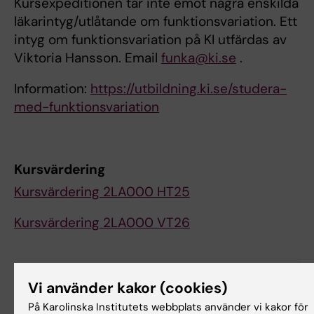
Kursexpeditionen tar inte emot några enskilda
läkarintyg/utlåtande om funktionsvariation. Ett
intyg om funktionsvariation på KI utfärdas av
Viktoria Hansson. Email
funka@ki.se
.
Information:
https://utbildning.ki.se/studera-
med-funktionsvariation
Kursvärdering
Kursvärdering 2LA000 HT25
Kursvärdering 2LA000 VT26
Kursanalys
Vi använder kakor (cookies)
På Karolinska Institutets webbplats använder vi kakor för