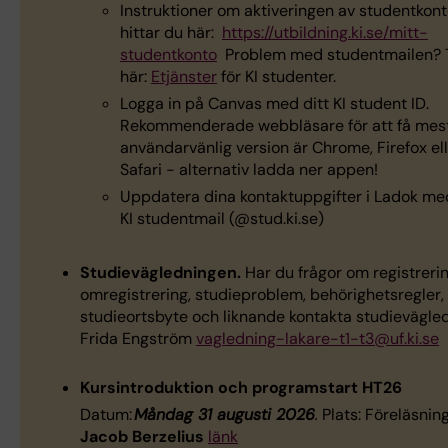
Instruktioner om aktiveringen av studentkon
hittar du här:
https://utbildning.ki.se/mitt-
studentkonto
Problem med studentmailen? T
här:
Etjänster
för KI studenter.
Logga in på Canvas med ditt KI student ID.
Rekommenderade webbläsare för att få mes
användarvänlig version är Chrome, Firefox el
Safari - alternativ ladda ner appen!
Uppdatera dina kontaktuppgifter i Ladok me
KI studentmail (@stud.ki.se)
Studievägledningen.
Har du frågor om registrerin
omregistrering, studieproblem, behörighetsregler,
studieortsbyte och liknande kontakta studievägle
Frida Engström
vagledning-lakare-t1-t3@uf.ki.se
Kursintroduktion och programstart HT26
Datum:
Måndag 31 augusti 2026
.
Plats: Föreläsnin
Jacob Berzelius
länk