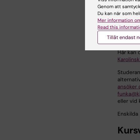
Blankett 
Genom att samtycka
tillsamm
Du kan när som hels
Mer information om
E-post:
Read this informati
Tillåt endast 
Funk
Här kan 
Karolinsk
Studeran
alternati
ansöker 
funka@ki
eller vid 
Enskilda 
Kurs