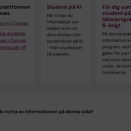
plattformen
Student på KI
För dig som
nvas
student på
Här hittar du
läkarprog
information om
a in i Canvas
6-årigt
sådant som rör
 dig använda
På denna sida
dina studier och
vas i Canvas
information kr
studentlivet på KI
program, vad
dentguide
- från studiestart
gäller för just
till examen.
vad som vänt
under de ko
terminerna.
u nytta av informationen på denna sida?