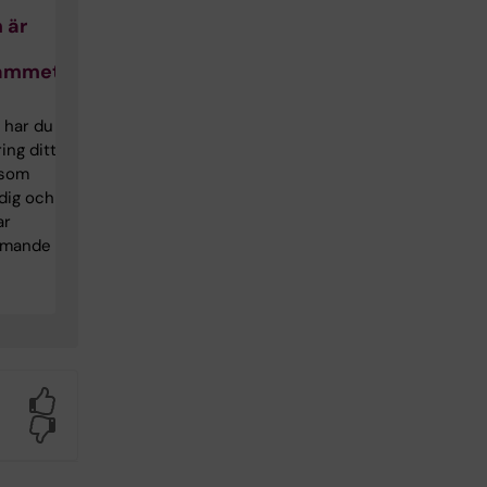
 är
rammet
 har du
ing ditt
 som
 dig och
ar
mmande
Yes
No