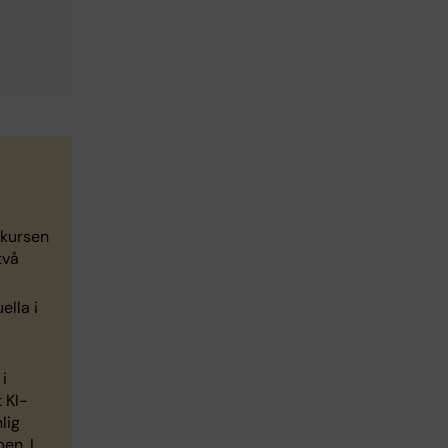
 kursen
två
ella i
i
 KI-
lig
en. I