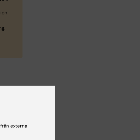
tion
ng,
a
ande
 från externa