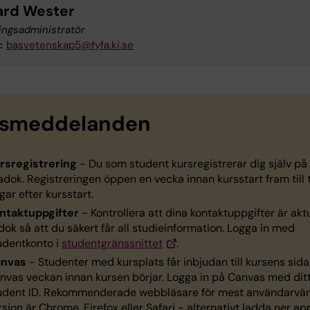
ard Wester
ingsadministratör
:
basvetenskap5@fyfa.ki.se
rsmeddelanden
rsregistrering
- Du som student kursregistrerar dig själv på
Ladok. Registreringen öppen en vecka innan kursstart fram till 
gar efter kursstart.
ntaktuppgifter
- Kontrollera att dina kontaktuppgifter är aktu
dok så att du säkert får all studieinformation. Logga in med
udentkonto i
studentgränssnittet
.
anvas
- Studenter med kursplats får inbjudan till kursens sida 
nvas veckan innan kursen börjar. Logga in på Canvas med ditt
udent ID. Rekommenderade webbläsare för mest användarvän
rsion är Chrome, Firefox eller Safari - alternativt ladda ner app