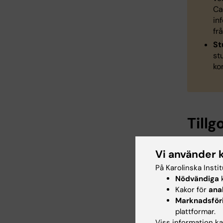
Ca
in
fr
St
st
ko
Till
För allm
Vi använder 
läkarpr
tillgodo
På Karolinska Insti
Nödvändiga
k
Ansökan 
Kakor för
ana
ske så ti
Marknadsför
kan ta up
plattformar.
Viss information kan