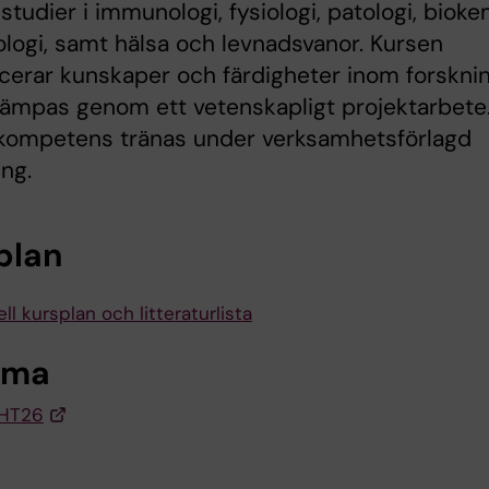
tudier i immunologi, fysiologi, patologi, bioke
logi, samt hälsa och levnadsvanor. Kursen
cerar kunskaper och färdigheter inom forskni
lämpas genom ett vetenskapligt projektarbete
 kompetens tränas under verksamhetsförlagd
ing.
plan
ll kursplan och litteraturlista
ema
HT26