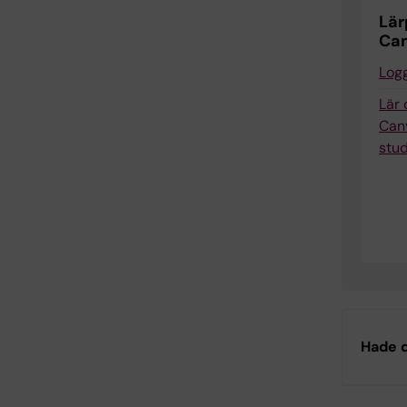
Lär
Ca
Logg
Lär
Can
stu
Hade d