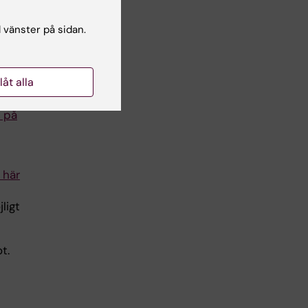
l vänster på sidan.
llåt alla
 på
 här
ligt
t.