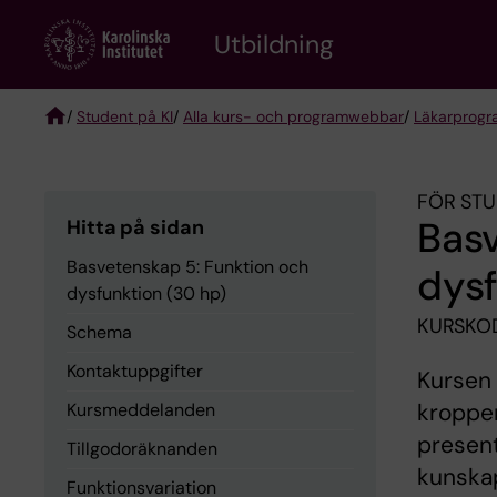
Skip
to
Utbildning
main
content
/
Student på KI
/
Alla kurs- och programwebbar
/
Läkarprog
Breadcrumb
FÖR STU
Basv
Hitta på sidan
Basvetenskap 5: Funktion och
dysf
dysfunktion (30 hp)
KURSKO
Schema
Kontaktuppgifter
Kursen
kroppen
Kursmeddelanden
present
Tillgodoräknanden
kunskap
Funktionsvariation