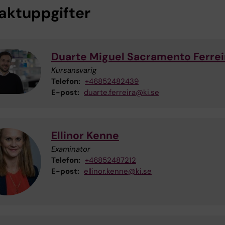
aktuppgifter
Duarte Miguel Sacramento Ferrei
Kursansvarig
Telefon:
+46852482439
E-post:
duarte.ferreira@ki.se
Ellinor Kenne
Examinator
Telefon:
+46852487212
E-post:
ellinor.kenne@ki.se