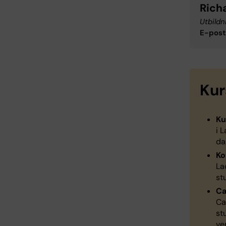
Rich
Utbildn
E-post
Ku
Ku
i 
da
Ko
La
st
C
Ca
st
ve