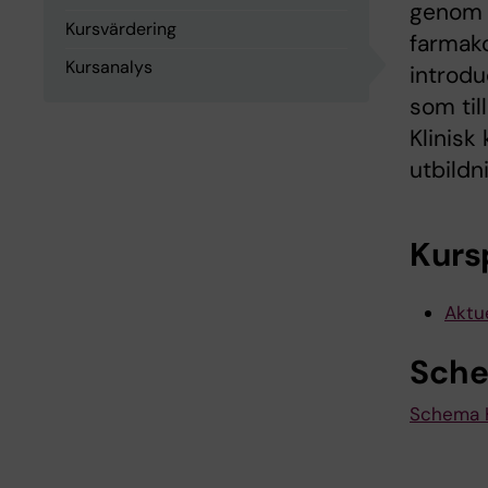
genom s
Kursvärdering
farmako
Kursanalys
introdu
som til
Klinisk
utbildn
Kurs
Aktue
Sch
Schema 