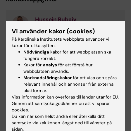
Hussein Rubaiy
Kursansvarig / Examinator
Vi använder kakor (cookies)
Telefon:
På Karolinska Institutets webbplats använder vi
+46852483897
kakor för olika syften:
E-post:
Nödvändiga
kakor för att webbplatsen ska
hussein.rubaiy@ki.se
fungera korrekt.
Kakor för
analys
för att förstå hur
webbplatsen används.
Marknadsföringskakor
för att visa och spåra
relevant innehåll och annonser från externa
plattformar.
Viss information kan överföras till länder utanför EU.
Genom att samtycka godkänner du att vi sparar
cookies.
Du kan när som helst ändra eller återkalla ditt
samtycke via kakikonen längst ned till vänster på
Canvas
För dig som är
sidan.
student på