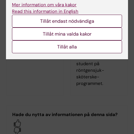
I lärplattformen
röntgensjuk­
Mer information om våra kakor
Canvas hittar du dina
sköterske­
Read this information in English
aktuella kurser. Du
programmet
Tillåt endast nödvändiga
loggar in i Canvas
På röntgensjuk­
med ditt KI-ID och
sköterske­
Tillåt mina valda kakor
lösenord.
programmets
programwebb hittar
Tillåt alla
du allt som du
behöver veta som
student på
röntgensjuk­
sköterske­
programmet.
Hade du nytta av informationen på denna sida?
Yes
No