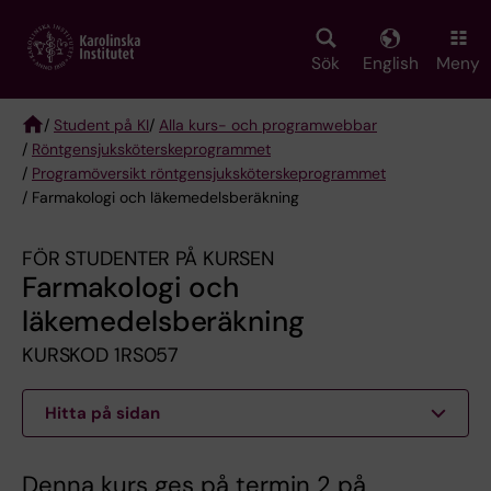
Skip
to
main
Sök
English
Meny
content
/
Student på KI
/
Alla kurs- och programwebbar
/
Röntgen­sjuk­sköterske­programmet
Breadcrumb
/
Programöversikt röntgensjuksköterskeprogrammet
/ Farmakologi och läkemedelsberäkning
FÖR STUDENTER PÅ KURSEN
Farmakologi och
läkemedelsberäkning
KURSKOD 1RS057
Hitta på sidan
Denna kurs ges på termin 2 på