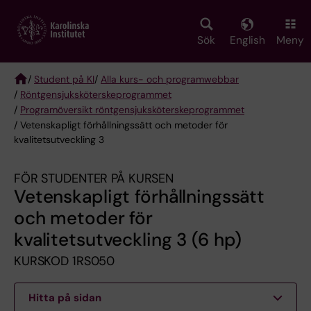
Skip
to
main
Sök
English
Meny
content
/
Student på KI
/
Alla kurs- och programwebbar
/
Röntgen­sjuk­sköterske­programmet
Breadcrumb
/
Programöversikt röntgensjuksköterskeprogrammet
/ Vetenskapligt förhållningssätt och metoder för
kvalitetsutveckling 3
FÖR STUDENTER PÅ KURSEN
Vetenskapligt förhållningssätt
och metoder för
kvalitetsutveckling 3 (6 hp)
KURSKOD 1RS050
Hitta på sidan