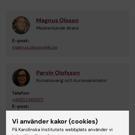
Magnus Olsson
Medverkande lärare
E-post:
magnus.olsson@ki.se
Parvin Olofsson
Kursansvarig och kursexaminator
Telefon:
+46852483501
E-post:
parvin.tavakol.olofsson@ki.se
Vi använder kakor (cookies)
På Karolinska Institutets webbplats använder vi