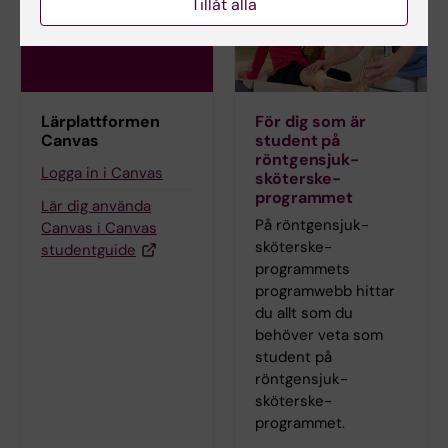
Tillåt alla
Lärplattformen
För dig som är
Canvas
student på
röntgensjuk­
Logga in i Canvas
sköterske­
programmet
Lär dig använda
På röntgensjuk­
Canvas i Canvas
sköterske­
studentguide
programmets
programwebb hittar
du allt som du
behöver veta som
student på
röntgensjuk­
sköterske­
programmet.