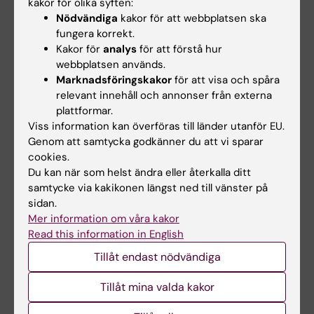
kakor för olika syften:
Anna Hellström
Nödvändiga
kakor för att webbplatsen ska
Kursadministratör
fungera korrekt.
Kakor för
analys
för att förstå hur
Telefon:
webbplatsen används.
+46852483770
Marknadsföringskakor
för att visa och spåra
E-post:
relevant innehåll och annonser från externa
anna.hellstrom@ki.se
plattformar.
Viss information kan överföras till länder utanför EU.
Genom att samtycka godkänner du att vi sparar
cookies.
Helen Ågren
Du kan när som helst ändra eller återkalla ditt
Studievägledare
samtycke via kakikonen längst ned till vänster på
Telefon:
sidan.
+46852483920
Mer information om våra kakor
E-post:
Read this information in English
helen.agren@ki.se
Tillåt endast nödvändiga
Tillåt mina valda kakor