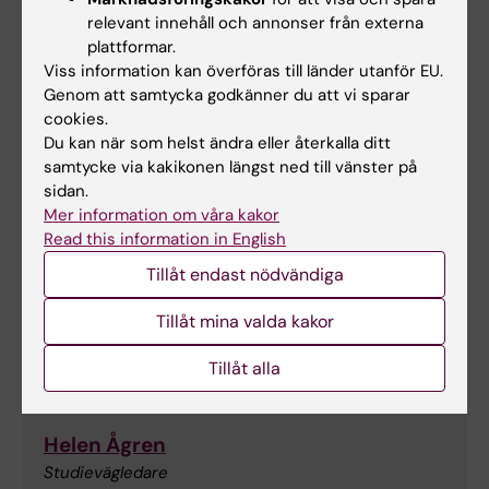
relevant innehåll och annonser från externa
Telefon:
plattformar.
+46852483501
Viss information kan överföras till länder utanför EU.
E-post:
Genom att samtycka godkänner du att vi sparar
parvin.tavakol.olofsson@ki.se
cookies.
Du kan när som helst ändra eller återkalla ditt
samtycke via kakikonen längst ned till vänster på
sidan.
Anna Hellström
Mer information om våra kakor
Kursadministratör
Read this information in English
Tillåt endast nödvändiga
Telefon:
+46852483770
Tillåt mina valda kakor
E-post:
anna.hellstrom@ki.se
Tillåt alla
Helen Ågren
Studievägledare