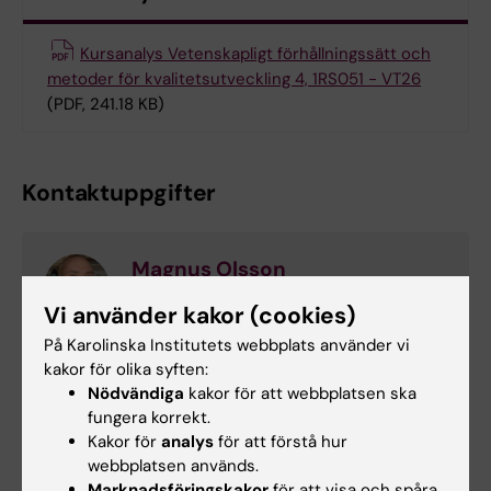
Kursanalys Vetenskapligt förhållningssätt och
metoder för kvalitetsutveckling 4, 1RS051 - VT26
(PDF, 241.18 KB)
Kontaktuppgifter
Magnus Olsson
Kursansvarig
Vi använder kakor (cookies)
E-post:
På Karolinska Institutets webbplats använder vi
magnus.olsson@ki.se
kakor för olika syften:
Nödvändiga
kakor för att webbplatsen ska
fungera korrekt.
Kakor för
analys
för att förstå hur
Parvin Olofsson
webbplatsen används.
Kursexaminator
Marknadsföringskakor
för att visa och spåra