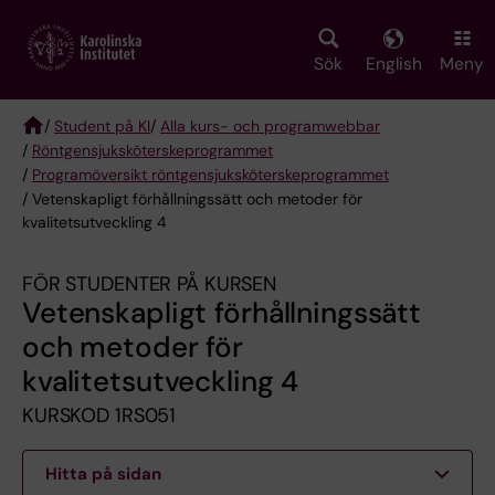
Skip
to
main
Sök
English
Meny
content
/
Student på KI
/
Alla kurs- och programwebbar
/
Röntgen­sjuk­sköterske­programmet
Breadcrumb
/
Programöversikt röntgensjuksköterskeprogrammet
/ Vetenskapligt förhållningssätt och metoder för
kvalitetsutveckling 4
FÖR STUDENTER PÅ KURSEN
Vetenskapligt förhållningssätt
och metoder för
kvalitetsutveckling 4
KURSKOD 1RS051
Hitta på sidan