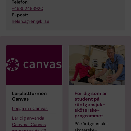
Telefon:
+46852483920
E-post:
helen.agren@ki.se
Lärplattformen
För dig som är
Canvas
student på
röntgensjuk­
Logga in i Canvas
sköterske­
programmet
Lär dig använda
På röntgensjuk­
Canvas i Canvas
sköterske­
studentguide