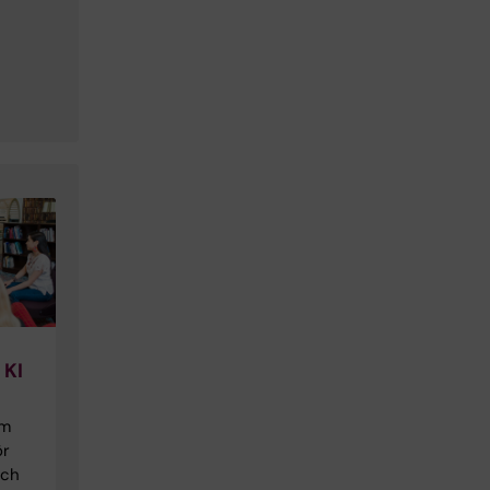
 KI
om
ör
och