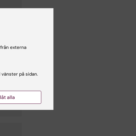
 från externa
l vänster på sidan.
llåt alla