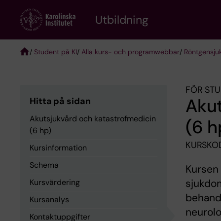
Skip
to
Utbildning
main
content
/
Student på KI
/
Alla kurs- och programwebbar
/
Röntgen­sju
Breadcrumb
FÖR STU
Akut
Hitta på sidan
Akutsjukvård och katastrofmedicin
(6 h
(6 hp)
KURSKOD
Kursinformation
Schema
Kursen
sjukdom
Kursvärdering
behandl
Kursanalys
neurolo
Kontaktuppgifter