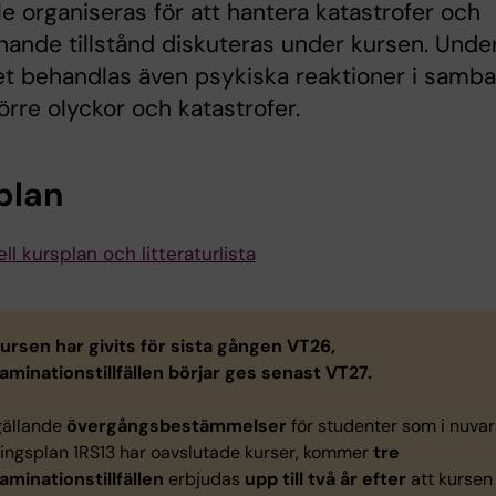
e organiseras för att hantera katastrofer och
knande tillstånd diskuteras under kursen. Unde
et behandlas även psykiska reaktioner i samb
rre olyckor och katastrofer.
plan
ll kursplan och litteraturlista
ursen har givits för sista gången VT26,
aminationstillfällen börjar ges senast VT27.
 gällande
övergångsbestämmelser
för studenter som i nuva
ningsplan 1RS13 har oavslutade kurser, kommer
tre
aminationstillfällen
erbjudas
upp till två år efter
att kursen