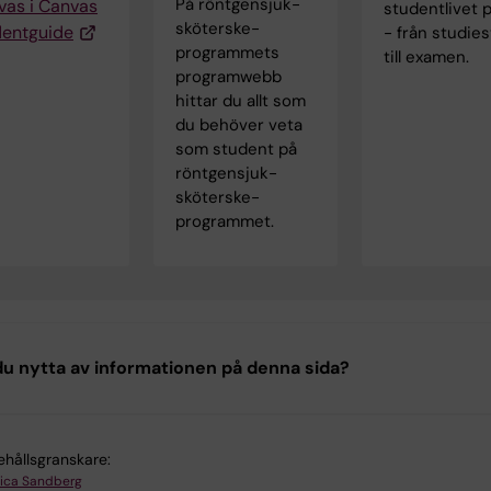
På röntgensjuk­
vas i Canvas
studentlivet p
sköterske­
dentguide
- från studies
programmets
till examen.
programwebb
hittar du allt som
du behöver veta
som student på
röntgensjuk­
sköterske­
programmet.
u nytta av informationen på denna sida?
ehållsgranskare:
ica Sandberg