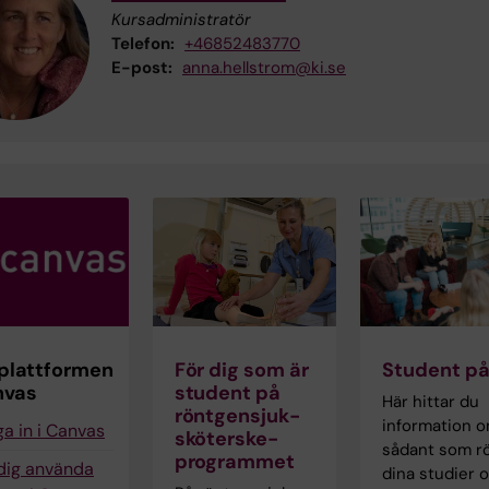
Kursadministratör
Telefon:
+46852483770
E-post:
anna.hellstrom@ki.se
plattformen
För dig som är
Student på
nvas
student på
Här hittar du
röntgensjuk­
information 
a in i Canvas
sköterske­
sådant som r
programmet
 dig använda
dina studier 