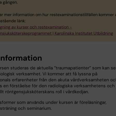
ta gången.
ar mer information om hur restexaminationstillfällen kommer 
nstående länk:
gning av kurser och restexamination -
nsjuksköterskeprogrammet | Karolinska Institutet Utbildning
information
rsen studeras de aktuella ”traumapatienter” som kan se
iologisk verksamhet. Vi kommer att få lyssna på
onals erfarenheter från den akuta vårdverksamheten oc
s en förståelse för den radiologiska verksamhetens och
llt röntgensjuksköterskans roll i vårdkedjan.
sformer som används under kursen är föreläsningar,
tsträning och seminarium.