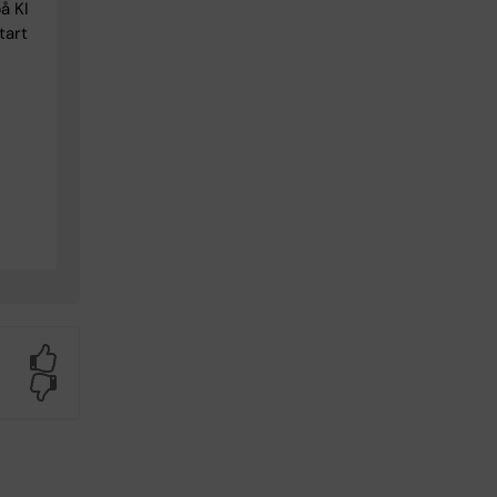
å KI
tart
Yes
No