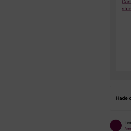
Can
stu
Hade d
Inn
Ann