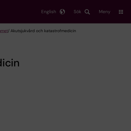
English
Sök
Meny
mmet
/ Akutsjukvård och katastrofmedicin
icin