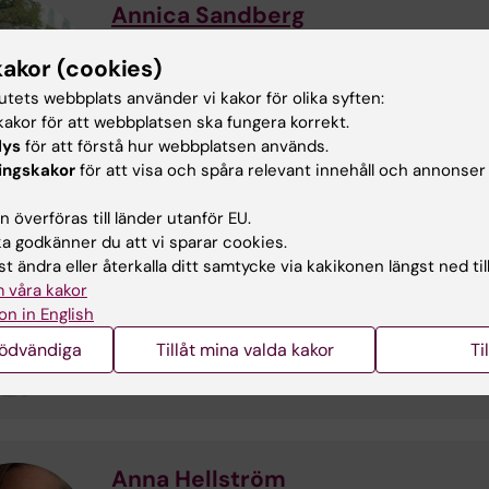
Annica Sandberg
Kursansvarig och kursexaminator
kakor (cookies)
Telefon:
+46852483788
E-post:
annica.sandberg@ki.se
tutets webbplats använder vi kakor för olika syften:
akor för att webbplatsen ska fungera korrekt.
lys
för att förstå hur webbplatsen används.
ingskakor
för att visa och spåra relevant innehåll och annonser
 överföras till länder utanför EU.
 godkänner du att vi sparar cookies.
Eva Charlotte Palmqvist
t ändra eller återkalla ditt samtycke via kakikonen längst ned til
 våra kakor
Medverkande lärare
on in English
Telefon:
+46852483585
E-post:
charlotte.palmqvist@ki.se
nödvändiga
Tillåt mina valda kakor
Ti
Anna Hellström