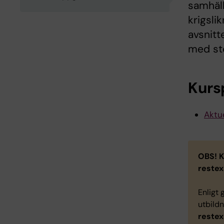
samhäll
krigsli
avsnitt
med stö
Kurs
Aktue
OBS!
K
restex
Enligt
utbild
restex