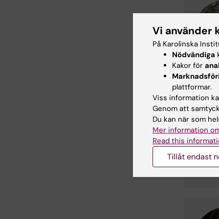
Vi använder 
På Karolinska Insti
Nödvändiga
k
Kakor för
ana
Marknadsför
plattformar.
Viss information kan
Genom att samtycka
Du kan när som hels
Mer information om
Read this informati
Tillåt endast 