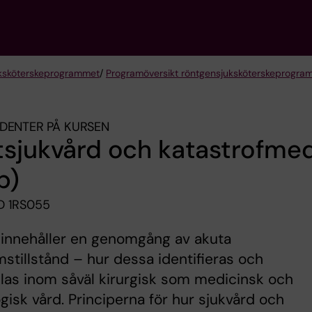
k­sköterske­programmet
/
Programöversikt röntgensjuksköterskeprogra
DENTER PÅ KURSEN
sjukvård och katastrofmed
p)
 1RS055
 innehåller en genomgång av akuta
stillstånd – hur dessa identifieras och
as inom såväl kirurgisk som medicinsk och
gisk vård. Principerna för hur sjukvård och