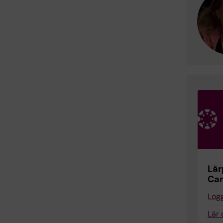
Lär
Ca
Logg
Lär