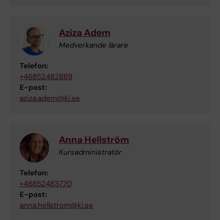
Aziza Adem
Medverkande lärare
Telefon:
+46852482889
E-post:
aziza.adem@ki.se
Anna Hellström
Kursadministratör
Telefon:
+46852483770
E-post:
anna.hellstrom@ki.se