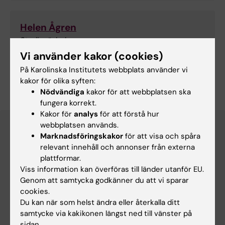
Helen Ågren
Studievägledare
Telefon:
Vi använder kakor (cookies)
+46852483920
På Karolinska Institutets webbplats använder vi
E-post:
kakor för olika syften:
helen.agren@ki.se
Nödvändiga
kakor för att webbplatsen ska
fungera korrekt.
Kakor för
analys
för att förstå hur
webbplatsen används.
Marknadsföringskakor
för att visa och spåra
relevant innehåll och annonser från externa
plattformar.
Viss information kan överföras till länder utanför EU.
Genom att samtycka godkänner du att vi sparar
cookies.
Du kan när som helst ändra eller återkalla ditt
Lärplattformen
För dig som är
samtycke via kakikonen längst ned till vänster på
Canvas
student på
sidan.