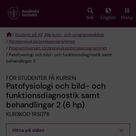
Skip
to
main
Sök
English
Meny
content
/
Student på KI
/
Alla kurs- och programwebbar
/
Röntgen­sjuk­sköterske­programmet
Breadcrumb
/
Programöversikt röntgensjuksköterskeprogrammet
/ Patofysiologi och bild- och funktionsdiagnostik samt
behandlingar 2
FÖR STUDENTER PÅ KURSEN
Patofysiologi och bild- och
funktionsdiagnostik samt
behandlingar 2 (6 hp)
KURSKOD 1RS078
Hitta på sidan