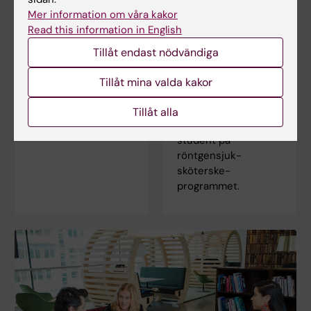
röntgensjuk­
Logga in i Canvas
Mer information om våra kakor
sköterske­
programmet
Read this information in English
Lär dig använda
På röntgensjuk­
Canvas i Canvas
Tillåt endast nödvändiga
sköterske­
studentguide
programmets
Tillåt mina valda kakor
programwebb hittar
du allt som du
Tillåt alla
behöver veta som
student på
röntgensjuk­
sköterske­
programmet.