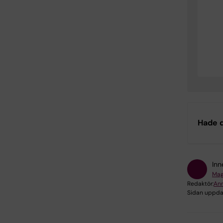
Hade d
Inn
Mag
Redaktör:
Ann
Sidan uppda