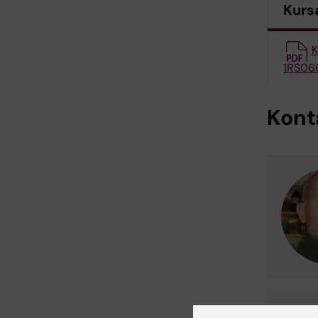
Kurs
K
1RS06
Kont