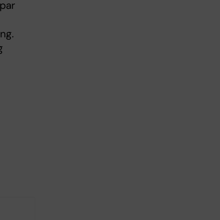
apar
ng.
g