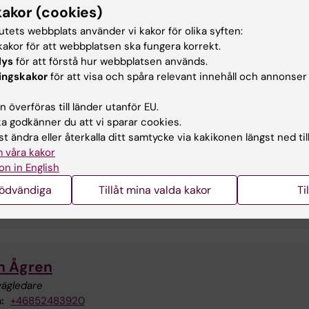
kakor (cookies)
Medverkande lärare
tutets webbplats använder vi kakor för olika syften:
Telefon:
+46852483585
akor för att webbplatsen ska fungera korrekt.
E-post:
charlotte.palmqvist@ki.se
lys
för att förstå hur webbplatsen används.
ingskakor
för att visa och spåra relevant innehåll och annonser
 överföras till länder utanför EU.
 godkänner du att vi sparar cookies.
Anna Hellström
t ändra eller återkalla ditt samtycke via kakikonen längst ned til
Kursadministratör
 våra kakor
Telefon:
+46852483770
on in English
E-post:
anna.hellstrom@ki.se
nödvändiga
Tillåt mina valda kakor
Ti
n Ågren
vägledare
:
+46852483920