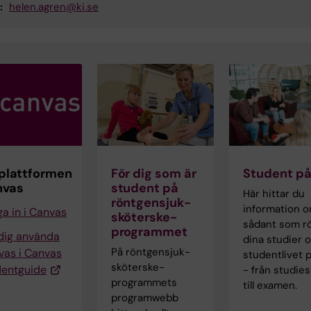
:
helen.agren@ki.se
plattformen
För dig som är
Student på
nvas
student på
Här hittar du
röntgensjuk­
information 
a in i Canvas
sköterske­
sådant som r
programmet
 dig använda
dina studier 
På röntgensjuk­
vas i Canvas
studentlivet p
sköterske­
dentguide
- från studies
programmets
till examen.
programwebb