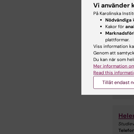
Vi använder 
På Karolinska Insti
Nödvändiga
k
Kakor för
ana
Marknadsför
plattformar.
Viss information kan
Genom att samtycka
Du kan när som hels
Mer information om
Read this informati
Tillåt endast 
Hele
Studie
Telefon