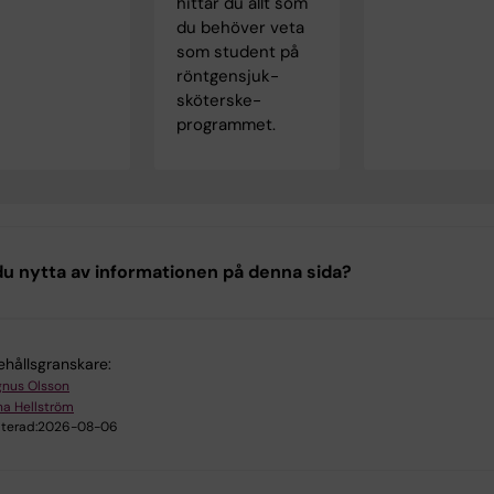
hittar du allt som
du behöver veta
som student på
röntgensjuk­
sköterske­
programmet.
u nytta av informationen på denna sida?
ehållsgranskare:
nus Olsson
a Hellström
terad:
2026-08-06