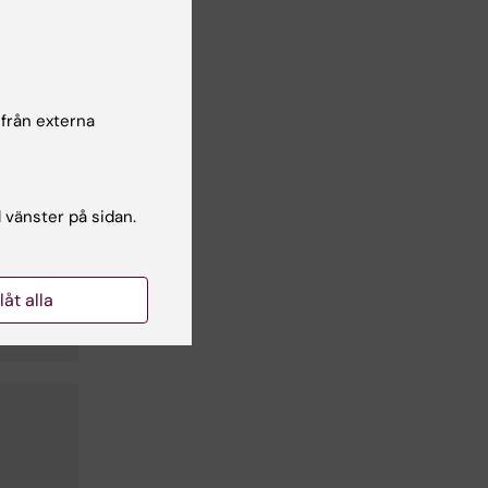
 från externa
l vänster på sidan.
llåt alla