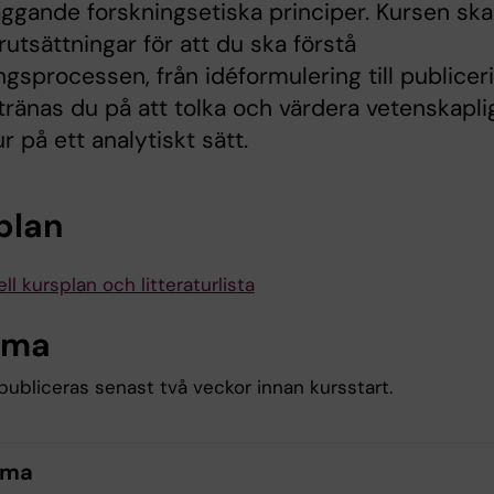
ggande forskningsetiska principer. Kursen sk
rutsättningar för att du ska förstå
ngsprocessen, från idéformulering till publiceri
tränas du på att tolka och värdera vetenskapli
ur på ett analytiskt sätt.
plan
ll kursplan och litteraturlista
ema
ubliceras senast två veckor innan kursstart.
ema