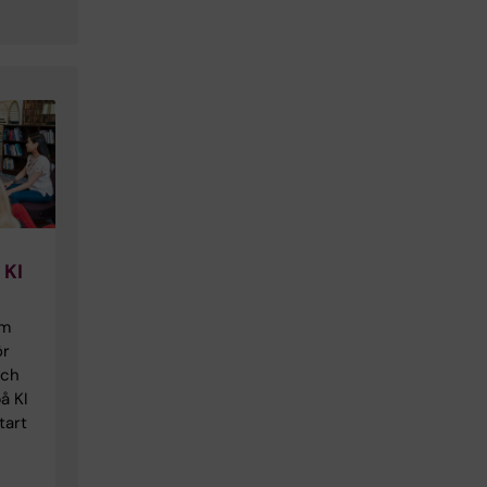
 KI
om
ör
och
å KI
tart