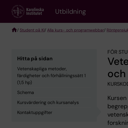
Skip
to
Utbildning
main
content
/
Student på KI
/
Alla kurs- och programwebbar
/
Röntgen­sju
Breadcrumb
FÖR STU
Vete
Hitta på sidan
Vetenskapliga metoder,
och 
färdigheter och förhållningssätt 1
(1,5 hp)
KURSKOD
Schema
Kursen 
Kursvärdering och kursanalys
begrep
Kontaktuppgifter
vetensk
forskni