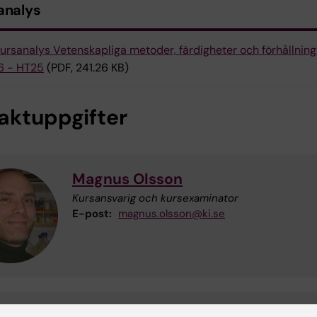
analys
ursanalys Vetenskapliga metoder, färdigheter och förhållnings
6 - HT25
(PDF, 241.26 KB)
aktuppgifter
Magnus Olsson
Kursansvarig och kursexaminator
E-post:
magnus.olsson@ki.se
Eva Charlotte Palmqvist