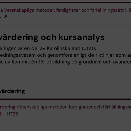
 Vetenskapliga metoder, färdigheter och förhållningssätt 1,
6
värdering och kursanalys
ringen är en del av Karolinska Institutets
sledningssystem och genomförs enligt de riktlinjer som ä
lda av Kommittén för utbildning på grundnivå och avance
värdering
rdering Vetenskapliga metoder, färdigheter och förhållningssä
6 - HT25