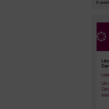
E-post
Lär
Ca
Logg
Lär
Can
stu