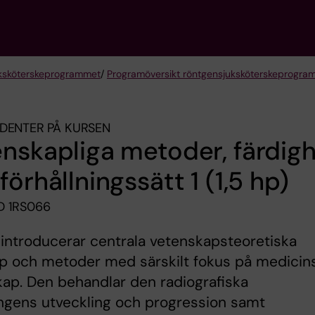
k­sköterske­programmet
/
Programöversikt röntgensjuksköterskeprogra
DENTER PÅ KURSEN
nskapliga metoder, färdig
förhållningssätt 1 (1,5 hp)
 1RS066
introducerar centrala vetenskapsteoretiska
p och metoder med särskilt fokus på medicin
ap. Den behandlar den radiografiska
ngens utveckling och progression samt