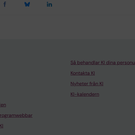
Så behandlar KI dina personu
Kontakta KI
Nyheter från KI
KI-kalendern
len
programwebbar
KI