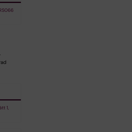
 1RS066
r
rad
tt 1,