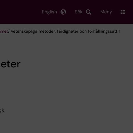
English
Sök
Meny
mmet
/ Vetenskapliga metoder, färdigheter och förhållningssätt 1
heter
sk