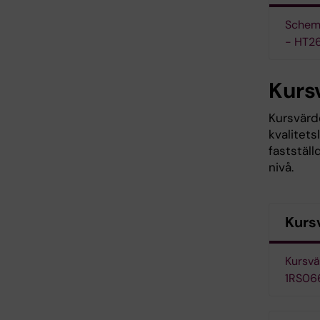
Schema
- HT2
Kurs
Kursvärde
kvalitet
faststäl
nivå.
Kurs
Kursvä
1RS06