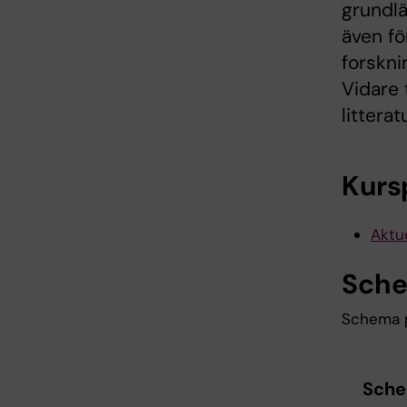
grundlä
även fö
forskni
Vidare 
litterat
Kurs
Aktue
Sch
Schema p
Sch