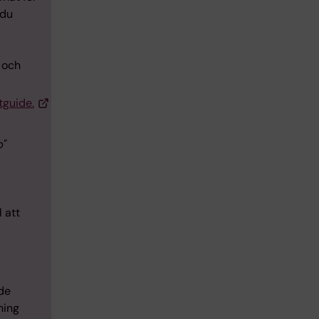
 du
 och
tguide.
p"
 att
de
ning