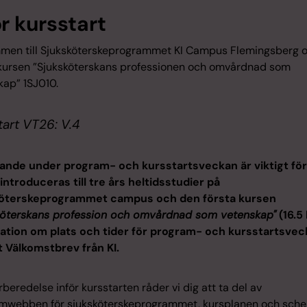
ör kursstart
men till Sjuksköterskeprogrammet KI Campus Flemingsberg 
 kursen ”Sjuksköterskans professionen och omvårdnad som
kap” 1SJ010.
tart VT26: V.4
ande under program- och kursstartsveckan är viktigt för
introduceras till tre års heltidsstudier på
köterskeprogrammet campus och den första kursen
köterskans profession och omvårdnad som vetenskap"
(16.5 
ation om plats och tider för program- och kursstartsvec
tt Välkomstbrev från KI.
beredelse inför kursstarten råder vi dig att ta del av
mwebben för sjuksköterskeprogrammet, kursplanen och sche