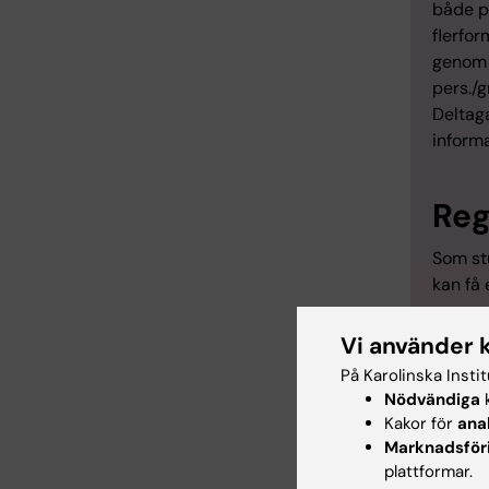
både p
flerfor
genom i
pers./g
Deltaga
informa
Reg
Som stu
kan få 
exempel
Registr
Vi använder 
ser du 
På Karolinska Insti
Du kan
Nödvändiga
k
examen
Kakor för
ana
Marknadsför
Du regi
plattformar.
webbre