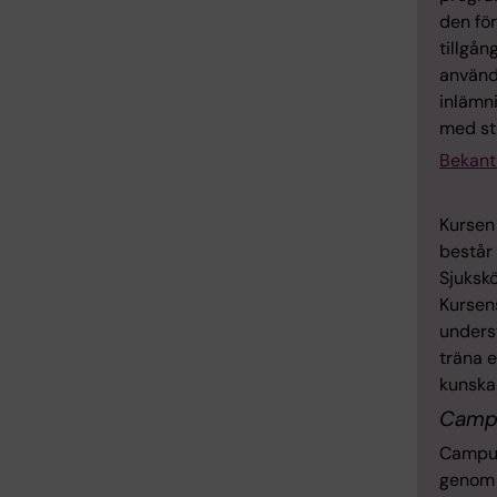
den för
tillgån
används
inlämn
med st
Bekant
Kursen 
består 
Sjuksk
Kursen
underst
träna e
kunskap
Camp
Campus
geno