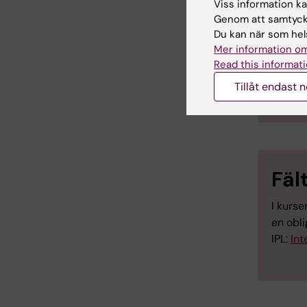
Viss information kan
Genom att samtycka
Vid frå
Du kan när som hels
utbildn
Mer information om
Read this informati
Kur
Tillåt endast 
Rekomm
Fäl
I kurse
en obli
IPL:
Int