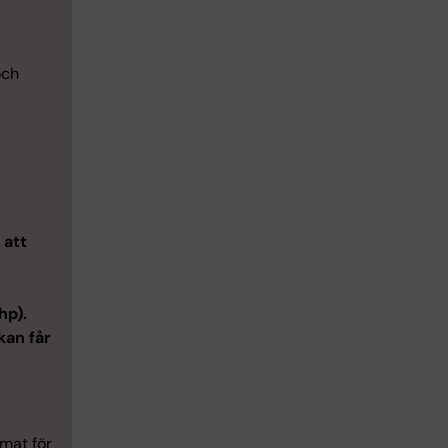
och
 att
hp).
kan får
mat för