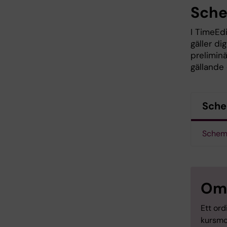
Sch
I TimeEdi
gäller di
preliminä
gällande
Sche
Schem
Om
Ett ord
kursmo