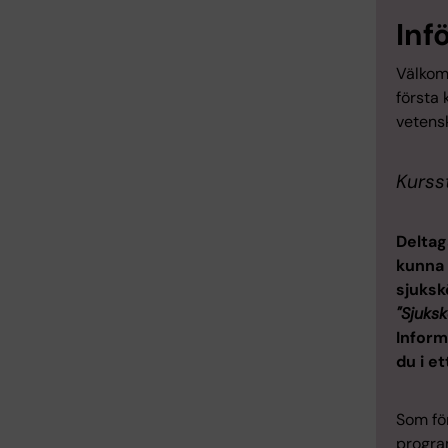
Inf
Välkom
första
vetens
Kurss
Deltag
kunna 
sjuks
"Sjuks
Inform
du i e
Som för
progra