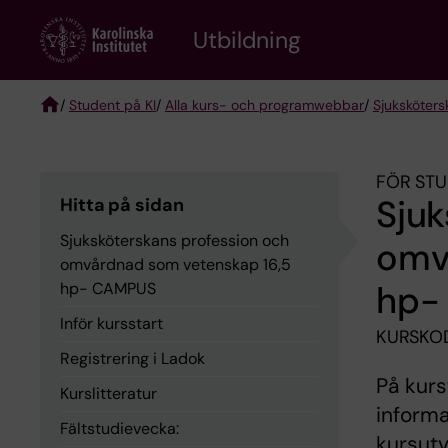
Skip
to
Utbildning
main
content
/
Student på KI
/
Alla kurs- och programwebbar
/
Sjuksköter
Breadcrumb
FÖR STU
Sjuk
Hitta på sidan
Sjuksköterskans profession och
omv
omvårdnad som vetenskap 16,5
hp-
hp- CAMPUS
Inför kursstart
KURSKOD
Registrering i Ladok
På kur
Kurslitteratur
informa
Fältstudievecka:
kursutv