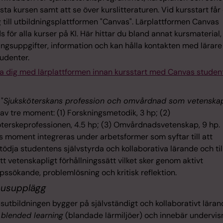
sta kursen samt att se över kurslitteraturen. Vid kursstart får
g till utbildningsplattformen "Canvas". Lärplattformen Canvas
 för alla kurser på KI. Här hittar du bland annat kursmaterial,
ingsuppgifter, information och kan hålla kontakten med lärare
udenter.
a dig med lärplattformen innan kursstart med Canvas studen
"
Sjuksköterskans profession och omvårdnad som vetenska
av tre moment: (1) Forskningsmetodik, 3 hp; (2)
öterskeprofessionen, 4.5 hp; (3) Omvårdnadsvetenskap, 9 hp.
s moment integreras under arbetsformer som syftar till att
ödja studentens självstyrda och kollaborativa lärande och till
tt vetenskapligt förhållningssätt vilket sker genom aktivt
ssökande, problemlösning och kritisk reflektion.
usupplägg
utbildningen bygger på självständigt och kollaborativt läran
m
blended learning
(blandade lärmiljöer) och innebär undervis