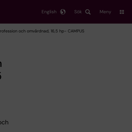
English
Sök
Meny
 profession och omvårdnad, 16,5 hp- CAMPUS
h
5
och