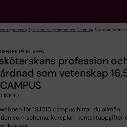
ske­programmet
/
Sjuksköterskeprogrammet Campus
/ Sjuksköterskans
DENTER PÅ KURSEN
sköterskans profession oc
årdnad som vetenskap 16,
 CAMPUS
 1SJ010
swebben för 1SJ010 campus hittar du allmän
tion som schema, kursplan, kontaktuppgifter 
ärderingar.