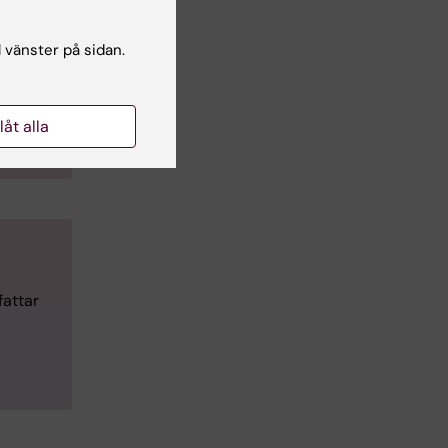
l vänster på sidan.
llåt alla
fattar