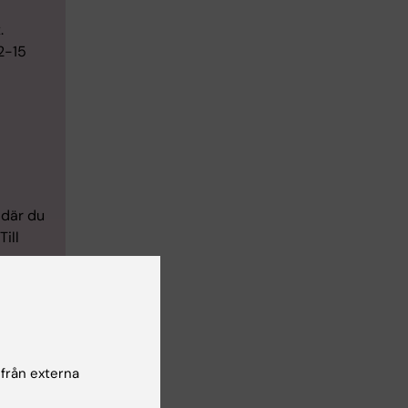
.
12-15
 där du
Till
 Ladok
m
 från externa