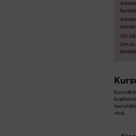
arbets
kurspl
Anmäla
anmäln
Här ka
Om du 
kontak
Kurs
Kursvärde
kvalitet
faststäl
nivå.