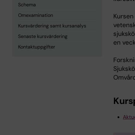
Schema
Omexamination
Kursen
vetensk
Kursvärdering samt kursanalys
sjukskö
Senaste kursvärdering
en veck
Kontaktuppgifter
Forskn
Sjukskö
Omvård
Kurs
Aktue