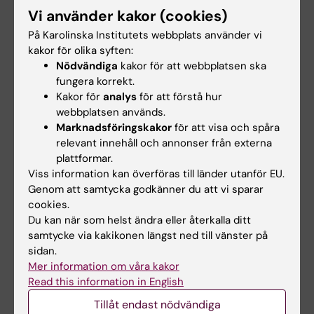
På
Logga in i Canvas
Vi använder kakor (cookies)
fysioterapeutprogrammets
Lär dig använda
programwebb hittar du allt
På Karolinska Institutets webbplats använder vi
Canvas i Canvas
som du behöver veta som
kakor för olika syften:
studentguide
student på
Nödvändiga
kakor för att webbplatsen ska
fysioterapeutprogrammet.
fungera korrekt.
Kakor för
analys
för att förstå hur
webbplatsen används.
Marknadsföringskakor
för att visa och spåra
relevant innehåll och annonser från externa
plattformar.
Viss information kan överföras till länder utanför EU.
Genom att samtycka godkänner du att vi sparar
cookies.
Du kan när som helst ändra eller återkalla ditt
samtycke via kakikonen längst ned till vänster på
sidan.
Mer information om våra kakor
Read this information in English
Tillåt endast nödvändiga