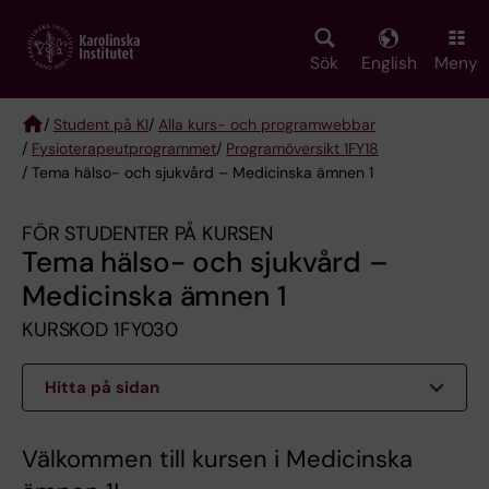
Skip
to
main
Sök
English
Meny
content
/
Student på KI
/
Alla kurs- och programwebbar
/
Fysioterapeut­programmet
/
Programöversikt 1FY18
Breadcrumb
/ Tema hälso- och sjukvård – Medicinska ämnen 1
FÖR STUDENTER PÅ KURSEN
Tema hälso- och sjukvård –
Medicinska ämnen 1
KURSKOD 1FY030
Hitta på sidan
Välkommen till kursen i Medicinska