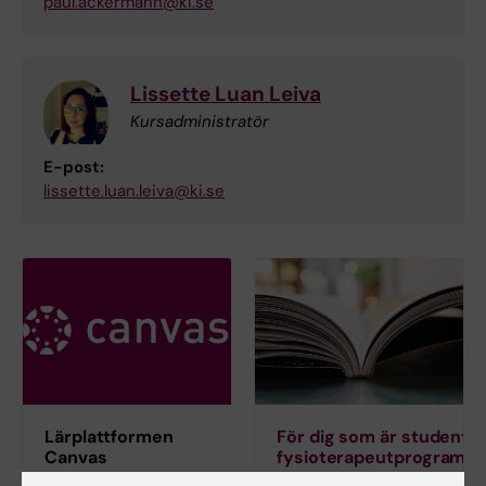
paul.ackermann@ki.se
Lissette Luan Leiva
Kursadministratör
E-post:
lissette.luan.leiva@ki.se
Lärplattformen
För dig som är student p
Canvas
fysioterapeutprogramm