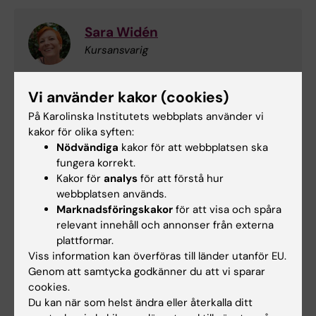
Sara Widén
Kursansvarig
Telefon:
Vi använder kakor (cookies)
+46852483330
E-post:
På Karolinska Institutets webbplats använder vi
sara.widen@ki.se
kakor för olika syften:
Nödvändiga
kakor för att webbplatsen ska
fungera korrekt.
Kakor för
analys
för att förstå hur
Erik Andersson
webbplatsen används.
Examinator
Marknadsföringskakor
för att visa och spåra
relevant innehåll och annonser från externa
Telefon:
plattformar.
+46852482764
Viss information kan överföras till länder utanför EU.
E-post:
Genom att samtycka godkänner du att vi sparar
erik.m.andersson@ki.se
cookies.
Du kan när som helst ändra eller återkalla ditt