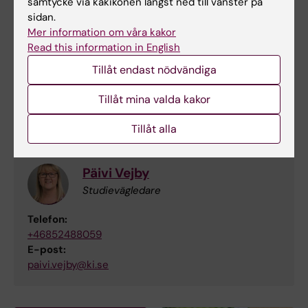
samtycke via kakikonen längst ned till vänster på
sidan.
Johanna Olsson
Mer information om våra kakor
Kursadministratör
Read this information in English
Telefon:
Tillåt endast nödvändiga
+46852482440
Tillåt mina valda kakor
E-post:
johanna.olsson@ki.se
Tillåt alla
Päivi Vejby
Studievägledare
Telefon:
+46852488059
E-post:
paivi.vejby@ki.se