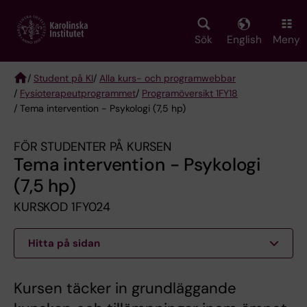
Skip
to
main
Sök
English
Meny
content
/
Student på KI
/
Alla kurs- och programwebbar
/
Fysioterapeut­programmet
/
Programöversikt 1FY18
Breadcrumb
/ Tema intervention - Psykologi (7,5 hp)
FÖR STUDENTER PÅ KURSEN
Tema intervention - Psykologi
(7,5 hp)
KURSKOD 1FY024
Hitta på sidan
Kursen täcker in grundläggande