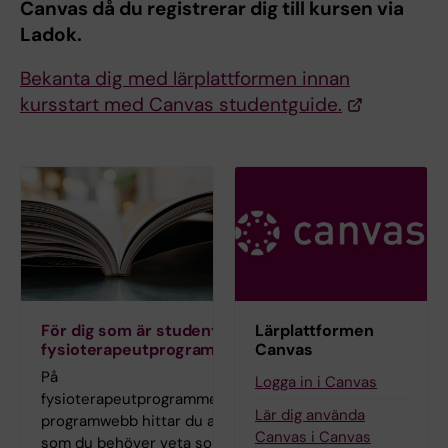
Canvas då du registrerar dig till kursen via
Ladok.
Bekanta dig med lärplattformen innan
kursstart med Canvas studentguide.
För dig som är student på
Lärplattformen
fysioterapeutprogrammet
Canvas
På
Logga in i Canvas
fysioterapeutprogrammets
Lär dig använda
programwebb hittar du allt
Canvas i Canvas
som du behöver veta som