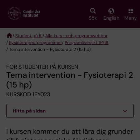
Skip
to
main
Sök
English
Meny
content
/
Student på KI
/
Alla kurs- och programwebbar
/
Fysioterapeut­programmet
/
Programöversikt 1FY18
Breadcrumb
/ Tema intervention - Fysioterapi 2 (15 hp)
FÖR STUDENTER PÅ KURSEN
Tema intervention - Fysioterapi 2
(15 hp)
KURSKOD 1FY023
Hitta på sidan
I kursen kommer du att lära dig grunder