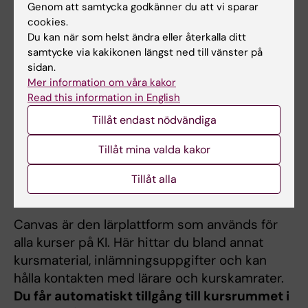
helena.sandstrom.2@ki.se
Genom att samtycka godkänner du att vi sparar
cookies.
Du kan när som helst ändra eller återkalla ditt
samtycke via kakikonen längst ned till vänster på
Päivi Vejby
sidan.
Studievägledare
Mer information om våra kakor
Read this information in English
Telefon:
Tillåt endast nödvändiga
+46852488059
E-post:
Tillåt mina valda kakor
paivi.vejby@ki.se
Tillåt alla
Canvas
Canvas är den lärplattform som används för
alla kurser på KI. Här hittar du bland annat
kursmaterial, inlämningsuppgifter och kan
hålla kontakten med lärare och kurskamrater.
Du får automatiskt tillgång till kursrummet i