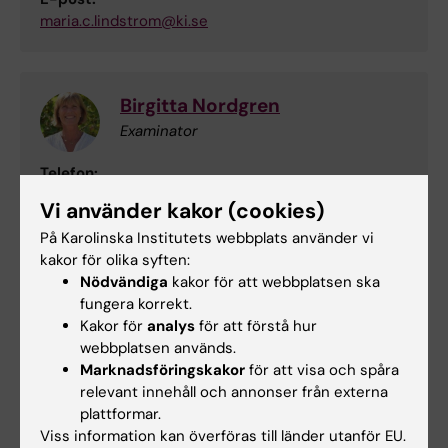
maria.c.lindstrom@ki.se
Birgitta Nordgren
Examinator
Telefon:
+46852488849
Vi använder kakor (cookies)
E-post:
På Karolinska Institutets webbplats använder vi
birgitta.nordgren@ki.se
kakor för olika syften:
Nödvändiga
kakor för att webbplatsen ska
fungera korrekt.
Helena Sandström
Kakor för
analys
för att förstå hur
webbplatsen används.
Utbildningsadministratör
Marknadsföringskakor
för att visa och spåra
Telefon:
relevant innehåll och annonser från externa
+46852488194
plattformar.
E-post:
Viss information kan överföras till länder utanför EU.