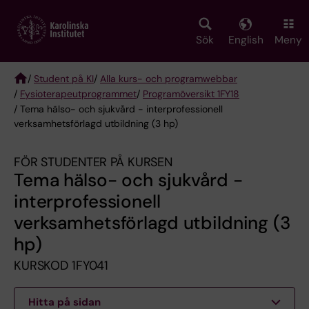
Skip
to
main
Sök
English
Meny
content
/
Student på KI
/
Alla kurs- och programwebbar
/
Fysioterapeut­programmet
/
Programöversikt 1FY18
Breadcrumb
/ Tema hälso- och sjukvård - interprofessionell
verksamhetsförlagd utbildning (3 hp)
FÖR STUDENTER PÅ KURSEN
Tema hälso- och sjukvård -
interprofessionell
verksamhetsförlagd utbildning (3
hp)
KURSKOD 1FY041
Hitta på sidan