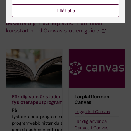
Canvas då du registrerar dig till kursen
via Ladok
.
Tillåt alla
Bekanta dig med lärplattformen innan
kursstart med Canvas studentguide.
För dig som är student på
Lärplattformen
fysioterapeutprogrammet
Canvas
På
Logga in i Canvas
fysioterapeutprogrammets
Lär dig använda
programwebb hittar du allt
Canvas i Canvas
som du behöver veta som