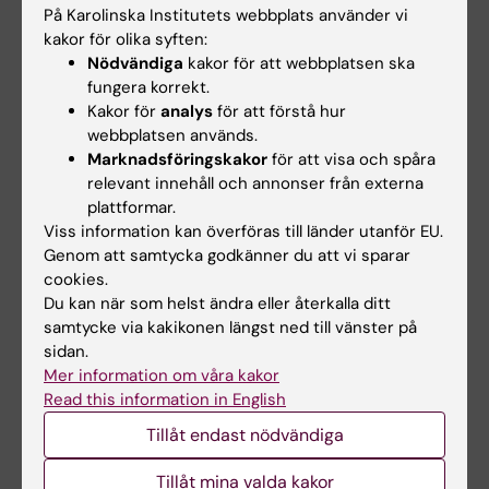
johanna.tornqvist@ki.se
På Karolinska Institutets webbplats använder vi
kakor för olika syften:
Nödvändiga
kakor för att webbplatsen ska
fungera korrekt.
Päivi Vejby
Kakor för
analys
för att förstå hur
Studievägledare
webbplatsen används.
Marknadsföringskakor
för att visa och spåra
Telefon:
relevant innehåll och annonser från externa
+46852488059
plattformar.
E-post:
Viss information kan överföras till länder utanför EU.
paivi.vejby@ki.se
Genom att samtycka godkänner du att vi sparar
cookies.
Du kan när som helst ändra eller återkalla ditt
Canvas
samtycke via kakikonen längst ned till vänster på
sidan.
Canvas är den lärplattform som används för
Mer information om våra kakor
alla kurser på KI. Här hittar du bland annat
Read this information in English
kursmaterial, inlämningsuppgifter och kan
Tillåt endast nödvändiga
hålla kontakten med lärare och kurskamrater.
Du får automatiskt tillgång till kursen i
Tillåt mina valda kakor