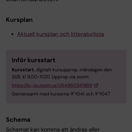
Kursplan
Aktuell kursplan och litteraturlista
Inför kursstart
Kursstart
, digitalt kursupprop, måndagen den
31/8, kl 9.00-11.00. Upprop via zoom:
https://ki-se.zoom.us/j/64960341969
Gemensamt med kurserna 1FY041 och 1FY047
Schema
Schemat kan komma att ändras eller