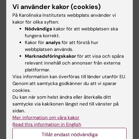
Telefon:
Vi använder kakor (cookies)
+46852483909
På Karolinska Institutets webbplats använder vi
E-post:
kakor för olika syften:
johanna.tornqvist@ki.se
Nödvändiga
kakor för att webbplatsen ska
fungera korrekt.
Kakor för
analys
för att förstå hur
webbplatsen används.
Päivi Vejby
Marknadsföringskakor
för att visa och spåra
Studievägledare
relevant innehåll och annonser från externa
plattformar.
Telefon:
Viss information kan överföras till länder utanför EU.
+46852488059
Genom att samtycka godkänner du att vi sparar
E-post:
cookies.
paivi.vejby@ki.se
Du kan när som helst ändra eller återkalla ditt
samtycke via kakikonen längst ned till vänster på
sidan.
Canvas
Mer information om våra kakor
Canvas är den lärplattform som används för
Read this information in English
alla kurser på KI. Här hittar du bland annat
Tillåt endast nödvändiga
kursmaterial, inlämningsuppgifter och kan