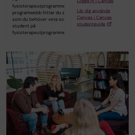
Logga in i Canvas
fysioterapeutprogrammets
Lär dig använda
programwebb hittar du allt
Canvas i Canvas
som du behöver veta som
studentguide
student på
fysioterapeutprogrammet.