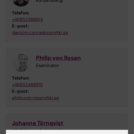
Kursansvarig
Telefon:
+46852486614
E-post:
david.m.conradsson@ki.se
Philip von Rosen
Examinator
Telefon:
+46852488815
E-post:
philip.von.rosen@ki.se
Johanna Törnqvist
Utbildningsadministratör