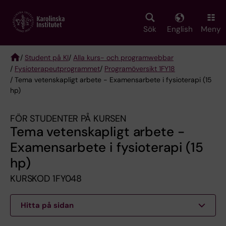
Skip
to
main
Sök
English
Meny
content
/
Student på KI
/
Alla kurs- och programwebbar
/
Fysioterapeut­programmet
/
Programöversikt 1FY18
Breadcrumb
/ Tema vetenskapligt arbete - Examensarbete i fysioterapi (15
hp)
FÖR STUDENTER PÅ KURSEN
Tema vetenskapligt arbete -
Examensarbete i fysioterapi (15
hp)
KURSKOD 1FY048
Hitta på sidan