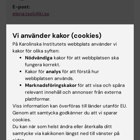
E-post:
elena.tseli@ki.se
Vi använder kakor (cookies)
Helena Sandström
På Karolinska Institutets webbplats använder vi
Utbildningsadministratör
kakor för olika syften:
Nödvändiga
kakor för att webbplatsen ska
Telefon:
fungera korrekt.
+46852488194
Kakor för
analys
för att förstå hur
E-post:
webbplatsen används.
helena.sandstrom.2@ki.se
Marknadsföringskakor
för att visa och spåra
relevant innehåll och annonser från externa
plattformar.
Viss information kan överföras till länder utanför EU.
Päivi Vejby
Genom att samtycka godkänner du att vi sparar
Studievägledare
cookies.
Du kan när som helst ändra eller återkalla ditt
Telefon:
samtycke via kakikonen längst ned till vänster på
+46852488059