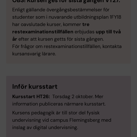
OBS! Kursen ges för sista gången VT27.
Enligt gällande övergångsbestämmelser för
studenter som i nuvarande utbildningsplan 1FY18
har oavslutade kurser, kommer
tre
restexaminationstillfällen
erbjudas
upp till två
år
efter att kursen getts för sista gången.
För frågor om restexaminationstillfällen, kontakta
kursansvarig lärare.
Inför kursstart
Kursstart HT26:
Torsdag 2 oktober. Mer
information publiceras närmare kursstart.
Kursens pedagogik är till stor del fysisk
undervisning vid campus Flemingsberg med
inslag av digital undervisning.