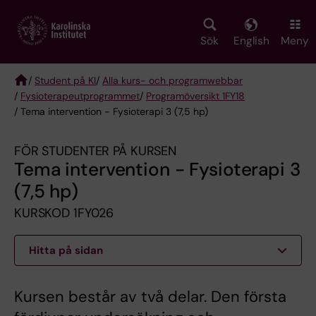
Skip
to
main
Sök
English
Meny
content
/
Student på KI
/
Alla kurs- och programwebbar
/
Fysioterapeut­programmet
/
Programöversikt 1FY18
Breadcrumb
/ Tema intervention - Fysioterapi 3 (7,5 hp)
FÖR STUDENTER PÅ KURSEN
Tema intervention - Fysioterapi 3
(7,5 hp)
KURSKOD 1FY026
Hitta på sidan
Kursen består av två delar. Den första