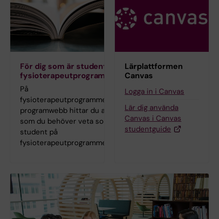
För dig som är student på
Lärplattformen
fysioterapeutprogrammet
Canvas
På
Logga in i Canvas
fysioterapeutprogrammets
Lär dig använda
programwebb hittar du allt
Canvas i Canvas
som du behöver veta som
studentguide
student på
fysioterapeutprogrammet.