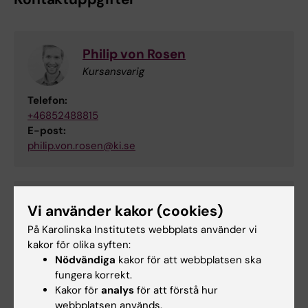
Philip von Rosen
Kursansvarig
Telefon:
+46852488815
E-post:
philip.von.rosen@ki.se
David Moulaee Conradsson
Vi använder kakor (cookies)
Examinator
På Karolinska Institutets webbplats använder vi
kakor för olika syften:
Telefon:
Nödvändiga
kakor för att webbplatsen ska
+46852486614
fungera korrekt.
E-post:
Kakor för
analys
för att förstå hur
david.m.conradsson@ki.se
webbplatsen används.