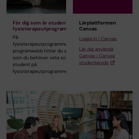
För dig som är student på
Lärplattformen
fysioterapeutprogrammet
Canvas
På
Logga in i Canvas
fysioterapeutprogrammets
Lär dig använda
programwebb hittar du allt
Canvas i Canvas
som du behöver veta som
studentguide
student på
fysioterapeutprogrammet.