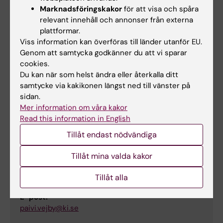
Marknadsföringskakor
för att visa och spåra
relevant innehåll och annonser från externa
plattformar.
Helena Sandström
Viss information kan överföras till länder utanför EU.
Utbildningsadministratör
Genom att samtycka godkänner du att vi sparar
cookies.
Telefon:
Du kan när som helst ändra eller återkalla ditt
+46852488194
samtycke via kakikonen längst ned till vänster på
E-post:
sidan.
helena.sandstrom.2@ki.se
Mer information om våra kakor
Read this information in English
Tillåt endast nödvändiga
Päivi Vejby
Studievägledare
Tillåt mina valda kakor
Telefon:
Tillåt alla
+46852488059
E-post:
paivi.vejby@ki.se