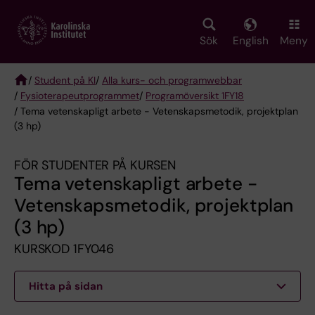
Skip
to
main
Sök
English
Meny
content
/
Student på KI
/
Alla kurs- och programwebbar
/
Fysioterapeut­programmet
/
Programöversikt 1FY18
Breadcrumb
/ Tema vetenskapligt arbete - Vetenskapsmetodik, projektplan
(3 hp)
FÖR STUDENTER PÅ KURSEN
Tema vetenskapligt arbete -
Vetenskapsmetodik, projektplan
(3 hp)
KURSKOD 1FY046
Hitta på sidan