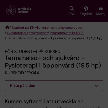
Skip
to
main
Sök
English
Meny
content
/
Student på KI
/
Alla kurs- och programwebbar
/
Fysioterapeut­programmet
/
Programöversikt 1FY18
Breadcrumb
/ Tema hälso- och sjukvård - Fysioterapi i öppenvård (19,5 hp)
FÖR STUDENTER PÅ KURSEN
Tema hälso- och sjukvård -
Fysioterapi i öppenvård (19,5 hp)
KURSKOD 1FY044
Hitta på sidan
Kursen syftar till att utveckla en