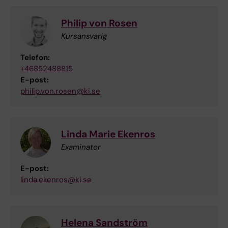
Philip von Rosen
Kursansvarig
Telefon:
+46852488815
E-post:
philip.von.rosen@ki.se
Linda Marie Ekenros
Examinator
E-post:
linda.ekenros@ki.se
Helena Sandström