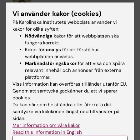
Utbildningsadministratör
Vi använder kakor (cookies)
Telefon:
På Karolinska Institutets webbplats använder vi
+46852488194
kakor för olika syften:
E-post:
Nödvändiga
kakor för att webbplatsen ska
helena.sandstrom.2@ki.se
fungera korrekt.
Kakor för
analys
för att förstå hur
webbplatsen används.
Marknadsföringskakor
för att visa och spåra
Päivi Vejby
relevant innehåll och annonser från externa
Studievägledare
plattformar.
Viss information kan överföras till länder utanför EU.
Telefon:
Genom att samtycka godkänner du att vi sparar
+46852488059
cookies.
E-post:
Du kan när som helst ändra eller återkalla ditt
paivi.vejby@ki.se
samtycke via kakikonen längst ned till vänster på
sidan.
Mer information om våra kakor
Canvas
Read this information in English
Canvas är den lärplattform som används för