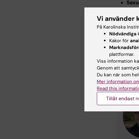
Sexu
syfil
patof
Vi använder 
fall
På Karolinska Insti
beha
Nödvändiga
k
pati
Kakor för
ana
aspe
Marknadsför
prev
plattformar.
Viss information kan
Kont
Genom att samtycka
Du kan när som hels
Mer information om
Read this informati
Tillåt endast 