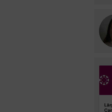
Lär
Ca