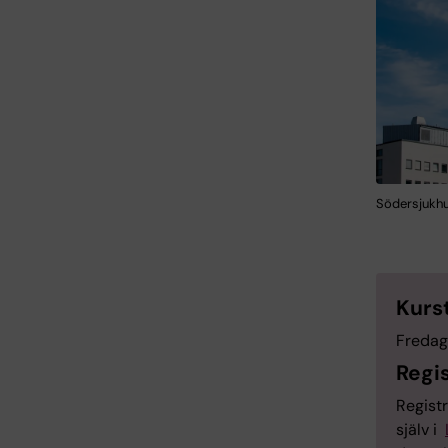
Södersjukhu
Kurs
Fredag
Regi
Registr
själv i