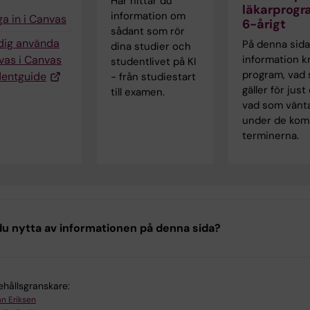
Här hittar du
läkarprog
information om
a in i Canvas
6-årigt
sådant som rör
 dig använda
På denna sida
dina studier och
vas i Canvas
information kr
studentlivet på KI
program, vad
dentguide
- från studiestart
gäller för just
till examen.
vad som vänt
under de ko
terminerna.
u nytta av informationen på denna sida?
ehållsgranskare:
an Eriksen