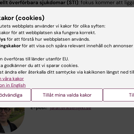
ellt överförbara sjukdomar (STI)
: fokus kommer att ligg
is, gonorré och klamydia avseende epidemiologi, etiologi,
ysiologi, symptomatologi, utredning inklusive möjlighete
kakor (cookies)
gropar avseende provtagning och laboratoriediagnostiska
tutets webbplats använder vi kakor för olika syften:
ndling, kontaktspårning, smittskyddslagen, uppföljning a
akor för att webbplatsen ska fungera korrekt.
enter, utvecklingen inom ämnesområdet, prevention, HB
lys
för att förstå hur webbplatsen används.
kter, sexualitet och hur den social situationen som kan 
ingskakor
för att visa och spåra relevant innehåll och annonser
entiva och behandlingsåtgärder.
 överföras till länder utanför EU.
aktuppgifter
 godkänner du att vi sparar cookies.
t ändra eller återkalla ditt samtycke via kakikonen längst ned til
 våra kakor
on in English
Jaran Eriksen
nödvändiga
Tillåt mina valda kakor
Ti
Kursansvarig och examinator
E-post:
jaran.eriksen@ki.se