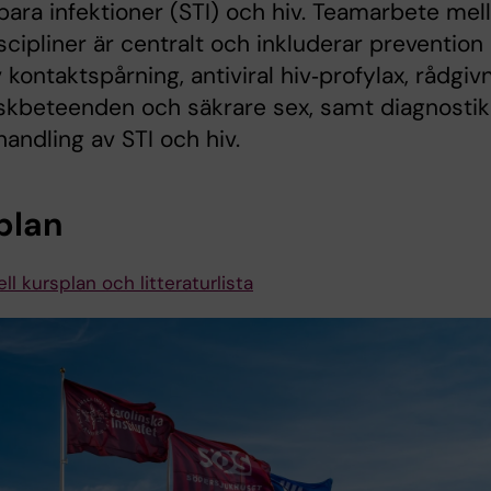
bara infektioner (STI) och hiv. Teamarbete mel
iscipliner är centralt och inkluderar prevention 
 kontaktspårning, antiviral hiv‑profylax, rådgiv
iskbeteenden och säkrare sex, samt diagnostik
andling av STI och hiv.
plan
ll kursplan och litteraturlista