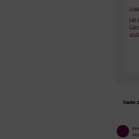
Logg
Lär
Can
stu
Hade d
Inn
Jar