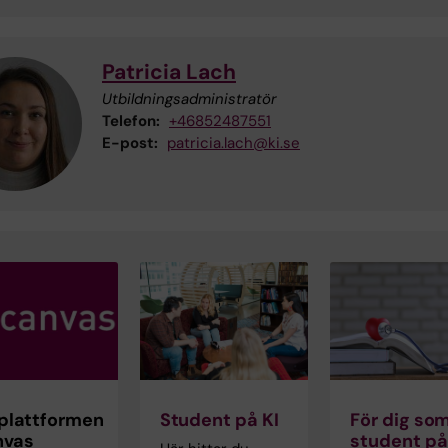
Patricia Lach
Utbildningsadministratör
Telefon:
+46852487551
E-post:
patricia.lach@ki.se
plattformen
Student på KI
För dig som
nvas
student på