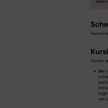
dagar 
Sch
Prelimin
Kurs
Kursen ä
Hiv
:
beha
pati
inkl
stig
kan 