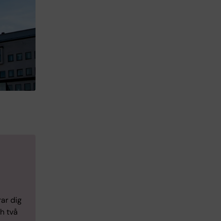
rar dig
h två