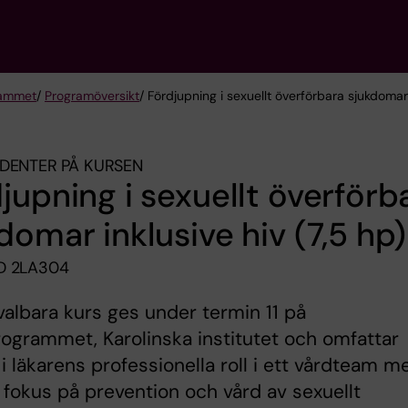
rammet
/
Programöversikt
/ Fördjupning i sexuellt överförbara sjukdomar 
DENTER PÅ KURSEN
jupning i sexuellt överförb
domar inklusive hiv (7,5 hp)
D 2LA304
albara kurs ges under termin 11 på
ogrammet, Karolinska institutet och omfattar
 i läkarens professionella roll i ett vårdteam m
t fokus på prevention och vård av sexuellt