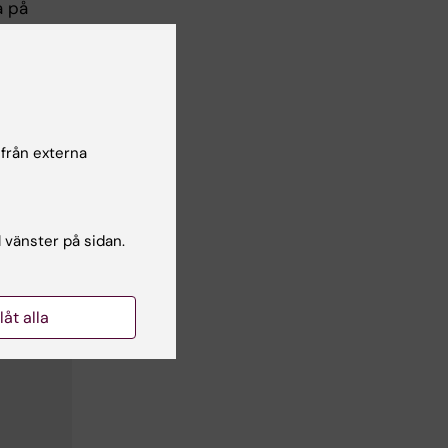
a på
r och
 metoder,
v
TQ-
påverka
 från externa
l vänster på sidan.
llåt alla