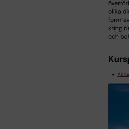
överför
olika d
form av
kring r
och beh
Kurs
Aktue