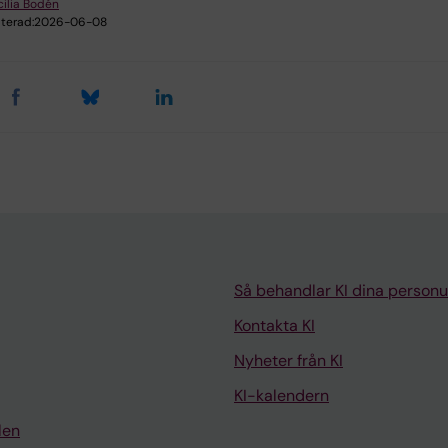
ilia Bodén
terad:
2026-06-08
Så behandlar KI dina personu
Kontakta KI
Nyheter från KI
KI-kalendern
len