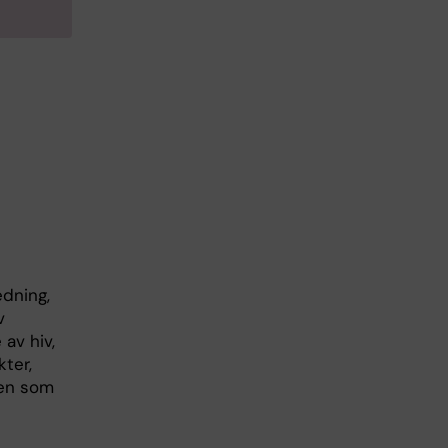
edning,
v
av hiv,
ter,
nen som