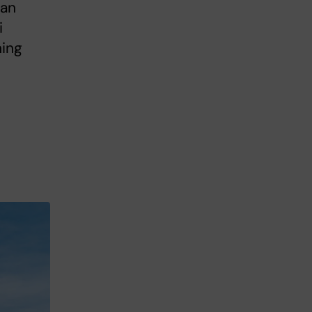
lan
i
ning