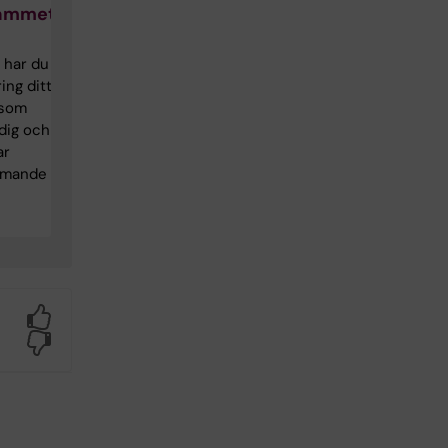
rammet
 har du
ing ditt
 som
 dig och
ar
mmande
Yes
No