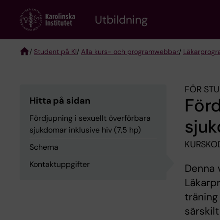
Skip
to
Utbildning
main
content
/
Student på KI
/
Alla kurs- och programwebbar
/
Läkarprog
Breadcrumb
FÖR STU
Förd
Hitta på sidan
Fördjupning i sexuellt överförbara
sjuk
sjukdomar inklusive hiv (7,5 hp)
KURSKO
Schema
Kontaktuppgifter
Denna v
Läkarpr
träning
särskil