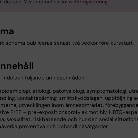
in i kursen. Mer information om
webbregistrering
.
ema
ärt schema publiceras senast två veckor före kursstart.
innehåll
r indelad i följande ämnesområden:
 epidemiologi, etiologi, patofysiologi, symptomatologi, utr
ndling, kontaktspårning, smittskyddslagen, uppföljning a
enterna, utvecklingen inom ämnesområdet, förebyggande 
usive PrEP – pre-expositionsprofylax mot hiv, HBTQ-aspek
ma, sexualitet, riskbeteende och hur den social situatio
påverka preventiva och behandlingsåtgärder.