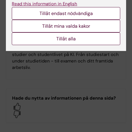
Read this information in English
veta som student på
logopedprogrammet.
Tillåt endast nödvändiga
Tillåt mina valda kakor
Tillåt alla
Student på KI
Här hittar du information om sådant som rör dina
studier och studentlivet på KI. Från studiestart och
under studietiden - till examen och ditt framtida
arbetsliv.
Hade du nytta av informationen på denna sida?
Yes
No