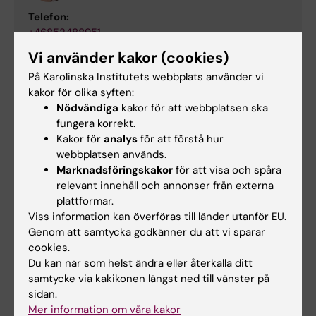
Telefon:
+46852488951
E-post:
Vi använder kakor (cookies)
cecilia.hultqvist@ki.se
På Karolinska Institutets webbplats använder vi
kakor för olika syften:
Nödvändiga
kakor för att webbplatsen ska
fungera korrekt.
Kakor för
analys
för att förstå hur
webbplatsen används.
Marknadsföringskakor
för att visa och spåra
relevant innehåll och annonser från externa
plattformar.
Viss information kan överföras till länder utanför EU.
Lärplattformen
För dig som är
Genom att samtycka godkänner du att vi sparar
Canvas
student på
cookies.
Logopedprogrammet
Logga in i Canvas
Du kan när som helst ändra eller återkalla ditt
På
samtycke via kakikonen längst ned till vänster på
Lär dig använda
logopedprogrammets
sidan.
Canvas i Canvas
programwebb hittar du
Mer information om våra kakor
studentguide
allt som du behöver