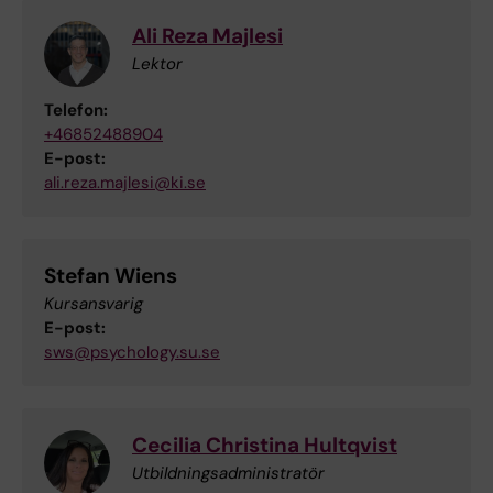
Ali Reza Majlesi
Lektor
Telefon:
+46852488904
E-post:
ali.reza.majlesi@ki.se
Stefan Wiens
Kursansvarig
E-post:
sws@psychology.su.se
Cecilia Christina Hultqvist
Utbildningsadministratör