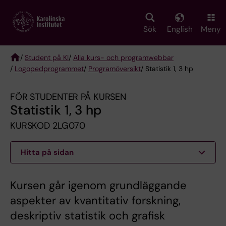
Skip
to
main
Sök
English
Meny
content
/
Student på KI
/
Alla kurs- och programwebbar
/
Logopedprogrammet
/
Programöversikt
/ Statistik 1, 3 hp
Breadcrumb
FÖR STUDENTER PÅ KURSEN
Statistik 1, 3 hp
KURSKOD 2LG070
Hitta på sidan
Kursen går igenom grundläggande
aspekter av kvantitativ forskning,
deskriptiv statistik och grafisk