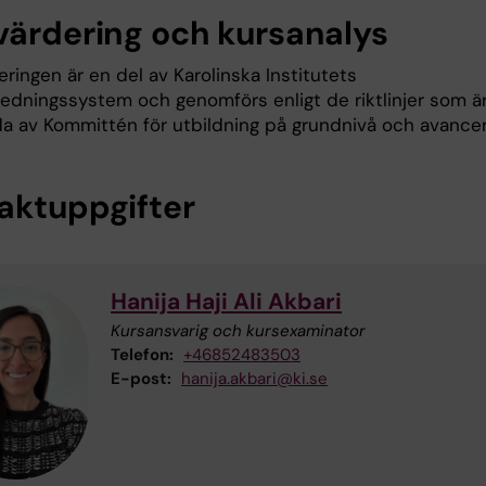
värdering och kursanalys
ringen är en del av Karolinska Institutets
sledningssystem och genomförs enligt de riktlinjer som ä
lda av Kommittén för utbildning på grundnivå och avance
aktuppgifter
Hanija Haji Ali Akbari
Kursansvarig och kursexaminator
Telefon:
+46852483503
E-post:
hanija.akbari@ki.se