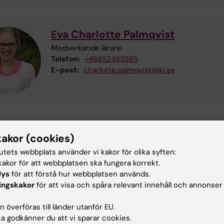
Eva Charlotte Palmqvist
Medverkande lärare
Telefon:
+46852483585
E-post:
charlotte.palmqvist@ki.se
Anna Hellström
kakor (cookies)
Kursadministratör
tutets webbplats använder vi kakor för olika syften:
Telefon:
+46852483770
akor för att webbplatsen ska fungera korrekt.
E-post:
anna.hellstrom@ki.se
lys
för att förstå hur webbplatsen används.
ingskakor
för att visa och spåra relevant innehåll och annonser
 överföras till länder utanför EU.
 godkänner du att vi sparar cookies.