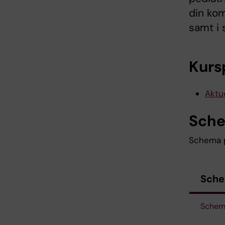
din kom
samt i
Kurs
Aktue
Sch
Schema p
Sch
Schema