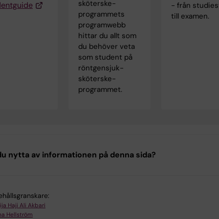
sköterske­
dentguide
- från studies
programmets
till examen.
programwebb
hittar du allt som
du behöver veta
som student på
röntgensjuk­
sköterske­
programmet.
u nytta av informationen på denna sida?
ehållsgranskare:
ja Haji Ali Akbari
a Hellström