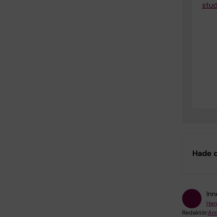
stu
Hade d
Inn
Hani
Redaktör:
Ann