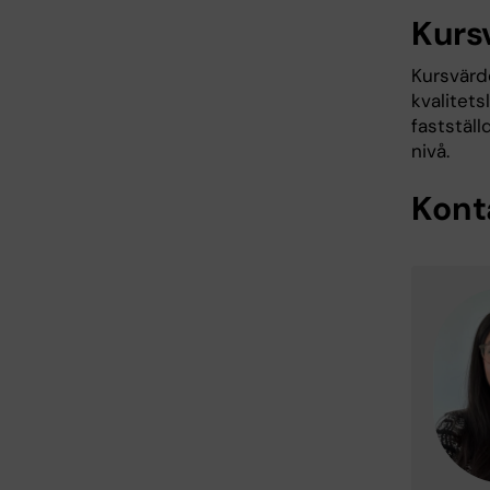
Kurs
Kursvärde
kvalitet
faststäl
nivå.
Kont