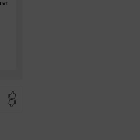
tart
Yes
No