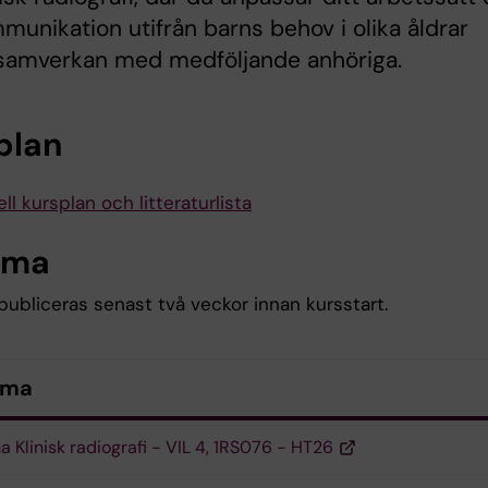
munikation utifrån barns behov i olika åldrar
 samverkan med medföljande anhöriga.
plan
ll kursplan och litteraturlista
ema
ubliceras senast två veckor innan kursstart.
ema
 Klinisk radiografi - VIL 4, 1RS076 - HT26