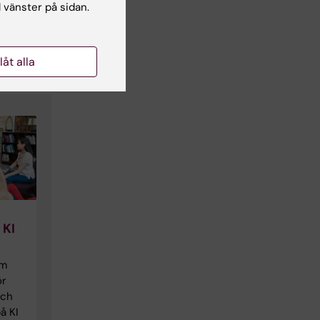
l vänster på sidan.
llåt alla
 KI
om
ör
och
å KI