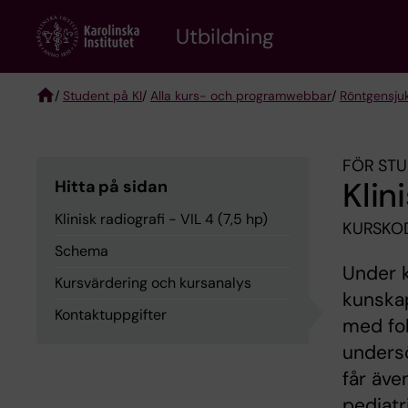
Skip
to
Utbildning
main
content
/
Student på KI
/
Alla kurs- och programwebbar
/
Röntgen­sju
Breadcrumb
FÖR STU
Klin
Hitta på sidan
Klinisk radiografi - VIL 4 (7,5 hp)
KURSKOD
Schema
Under k
Kursvärdering och kursanalys
kunskap
Kontaktuppgifter
med fok
undersö
får äve
pediatr