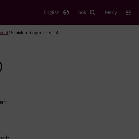
English
Sök
Meny
mmet
/ Klinisk radiografi - VIL 4
)
afi
u
 och