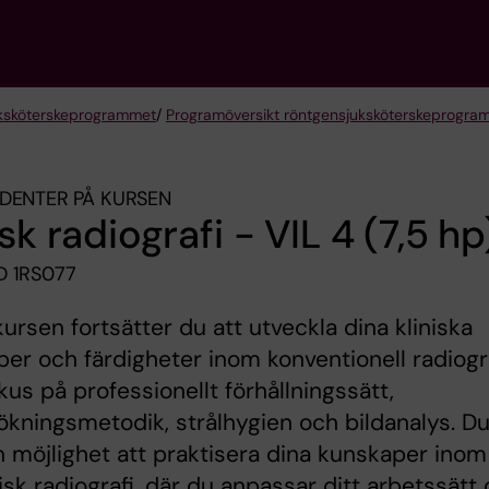
k­sköterske­programmet
/
Programöversikt röntgensjuksköterskeprogra
DENTER PÅ KURSEN
isk radiografi - VIL 4 (7,5 hp
 1RS077
ursen fortsätter du att utveckla dina kliniska
er och färdigheter inom konventionell radiogr
us på professionellt förhållningssätt,
kningsmetodik, strålhygien och bildanalys. D
n möjlighet att praktisera dina kunskaper inom
isk radiografi, där du anpassar ditt arbetssätt