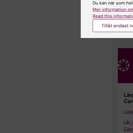
Hele
Du kan när som hels
Mer information om
Studie
Read this informati
Telefon
E-post
Tillåt endast 
Lär
Ca
Logg
Lär
Can