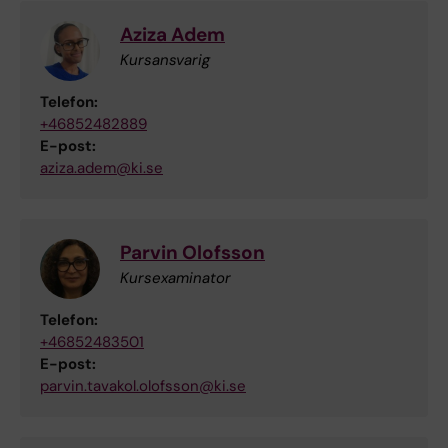
Aziza Adem
Kursansvarig
Telefon:
+46852482889
E-post:
aziza.adem@ki.se
Parvin Olofsson
Kursexaminator
Telefon:
+46852483501
E-post:
parvin.tavakol.olofsson@ki.se