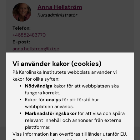
Anna Hellström
Kursadministratör
Telefon:
+46852483770
E-post:
anna.hellstrom@ki.se
Vi använder kakor (cookies)
På Karolinska Institutets webbplats använder vi
Helen Ågren
kakor för olika syften:
Studievägledare
Nödvändiga
kakor för att webbplatsen ska
Telefon:
fungera korrekt.
+46852483920
Kakor för
analys
för att förstå hur
E-post:
webbplatsen används.
helen.agren@ki.se
Marknadsföringskakor
för att visa och spåra
relevant innehåll och annonser från externa
plattformar.
Viss information kan överföras till länder utanför EU.