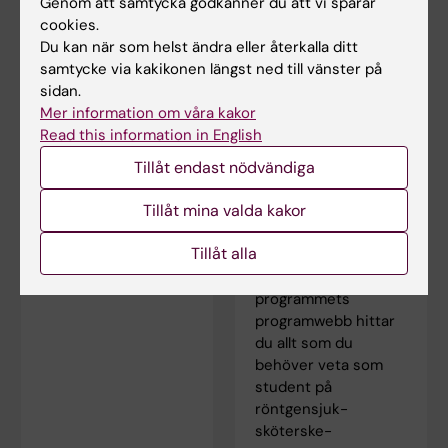
Genom att samtycka godkänner du att vi sparar
cookies.
Du kan när som helst ändra eller återkalla ditt
samtycke via kakikonen längst ned till vänster på
sidan.
Mer information om våra kakor
Read this information in English
Lärplattformen
För dig som är
Tillåt endast nödvändiga
Canvas
student på
röntgensjuk­
Logga in i Canvas
sköterske­
Tillåt mina valda kakor
programmet
Lär dig använda
Tillåt alla
På röntgensjuk­
Canvas i Canvas
sköterske­
studentguide
programmets
programwebb hittar
du allt som du
behöver veta som
student på
röntgensjuk­
sköterske­