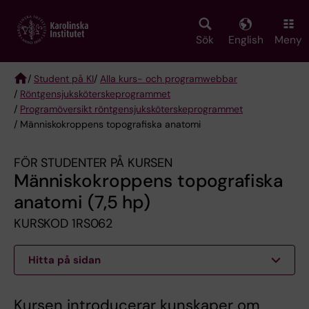
Skip
to
main
Sök
English
Meny
content
/
Student på KI
/
Alla kurs- och programwebbar
/
Röntgen­sjuk­sköterske­programmet
Breadcrumb
/
Programöversikt röntgensjuksköterskeprogrammet
/ Människokroppens topografiska anatomi
FÖR STUDENTER PÅ KURSEN
Människokroppens topografiska
anatomi (7,5 hp)
KURSKOD 1RS062
Hitta på sidan
Kursen introducerar kunskaper om