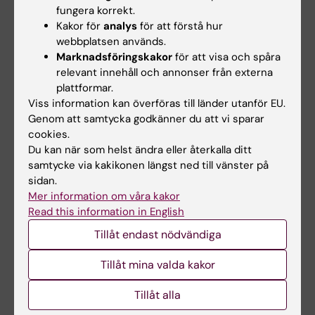
fungera korrekt.
+46852483788
Kakor för
analys
för att förstå hur
E-post:
webbplatsen används.
annica.sandberg@ki.se
Marknadsföringskakor
för att visa och spåra
relevant innehåll och annonser från externa
plattformar.
Anna Hellström
Viss information kan överföras till länder utanför EU.
Genom att samtycka godkänner du att vi sparar
Kursadministratör
cookies.
Telefon:
Du kan när som helst ändra eller återkalla ditt
+46852483770
samtycke via kakikonen längst ned till vänster på
E-post:
sidan.
anna.hellstrom@ki.se
Mer information om våra kakor
Read this information in English
Tillåt endast nödvändiga
Tillåt mina valda kakor
Tillåt alla