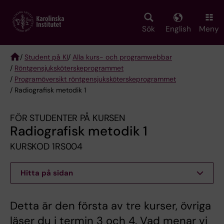
Skip
to
main
Sök
English
Meny
content
/
Student på KI
/
Alla kurs- och programwebbar
/
Röntgen­sjuk­sköterske­programmet
Breadcrumb
/
Programöversikt röntgensjuksköterskeprogrammet
/ Radiografisk metodik 1
FÖR STUDENTER PÅ KURSEN
Radiografisk metodik 1
KURSKOD 1RS004
Hitta på sidan
Detta är den första av tre kurser, övriga
läser du i termin 3 och 4. Vad menar vi