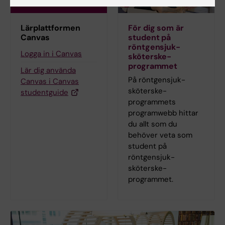
Lärplattformen
För dig som är
Canvas
student på
röntgensjuk­
Logga in i Canvas
sköterske­
programmet
Lär dig använda
På röntgensjuk­
Canvas i Canvas
sköterske­
studentguide
programmets
programwebb hittar
du allt som du
behöver veta som
student på
röntgensjuk­
sköterske­
programmet.