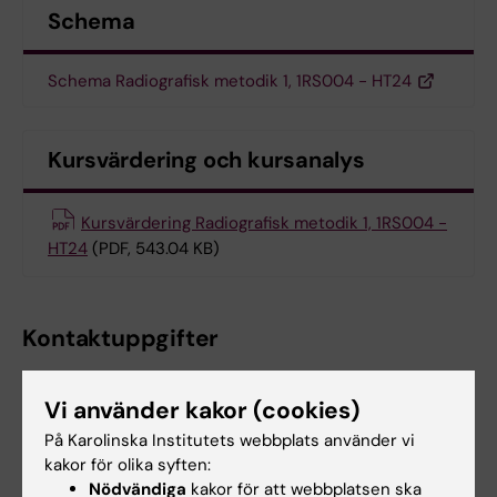
Schema
Schema Radiografisk metodik 1, 1RS004 - HT24
Kursvärdering och kursanalys
Kursvärdering Radiografisk metodik 1, 1RS004 -
HT24
(PDF, 543.04 KB)
Kontaktuppgifter
Vi använder kakor (cookies)
Annica Sandberg
På Karolinska Institutets webbplats använder vi
Kursansvarig och kursexaminator
kakor för olika syften:
Nödvändiga
kakor för att webbplatsen ska
Telefon: