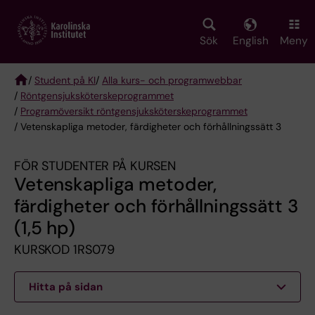
Skip
to
main
Sök
English
Meny
content
/
Student på KI
/
Alla kurs- och programwebbar
/
Röntgen­sjuk­sköterske­programmet
Breadcrumb
/
Programöversikt röntgensjuksköterskeprogrammet
/ Vetenskapliga metoder, färdigheter och förhållningssätt 3
FÖR STUDENTER PÅ KURSEN
Vetenskapliga metoder,
färdigheter och förhållningssätt 3
(1,5 hp)
KURSKOD 1RS079
Hitta på sidan