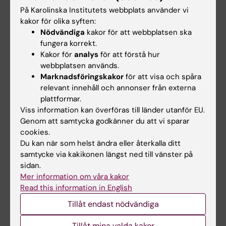
På Karolinska Institutets webbplats använder vi
kakor för olika syften:
Nödvändiga
kakor för att webbplatsen ska
fungera korrekt.
Kakor för
analys
för att förstå hur
webbplatsen används.
Marknadsföringskakor
för att visa och spåra
relevant innehåll och annonser från externa
Lärplattformen
För dig som är
Canvas
student på
plattformar.
röntgensjuk­
Viss information kan överföras till länder utanför EU.
Logga in i Canvas
sköterske­
Genom att samtycka godkänner du att vi sparar
programmet
Lär dig använda
cookies.
På röntgensjuk­
Canvas i Canvas
Du kan när som helst ändra eller återkalla ditt
sköterske­
studentguide
samtycke via kakikonen längst ned till vänster på
programmets
sidan.
programwebb hittar
Mer information om våra kakor
du allt som du
Read this information in English
behöver veta som
Tillåt endast nödvändiga
student på
röntgensjuk­
Tillåt mina valda kakor