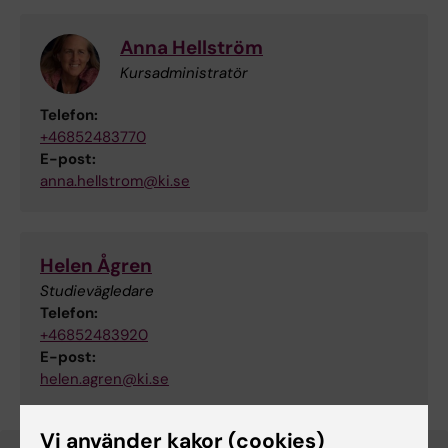
Anna Hellström
Kursadministratör
Telefon:
+46852483770
E-post:
anna.hellstrom@ki.se
Helen Ågren
Studievägledare
Telefon:
+46852483920
E-post:
helen.agren@ki.se
Vi använder kakor (cookies)