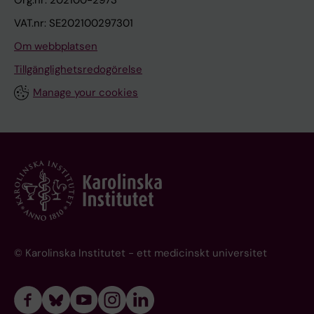
Org.nr: 202100-2973
VAT.nr: SE202100297301
Om webbplatsen
Tillgänglighetsredogörelse
Manage your cookies
© Karolinska Institutet - ett medicinskt universitet