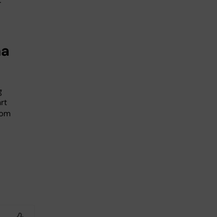
r
ha
g
rt
som