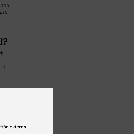
utan
urs
I?
rk
det
ande
 från externa