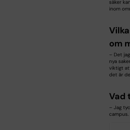
säker ka
inom om
Vilka
om m
– Det jag
nya saker
viktigt a
det är d
Vad 
– Jag tyc
campus.