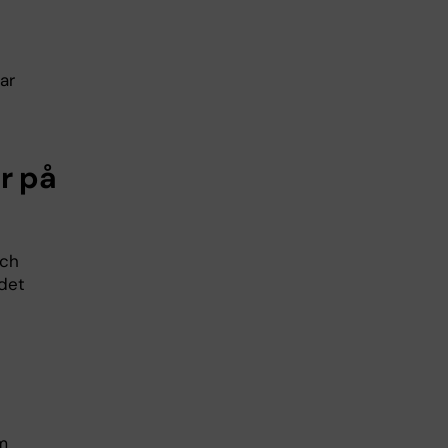
ar
r på
och
 det
om