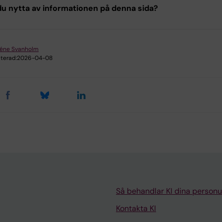
u nytta av informationen på denna sida?
léne Svanholm
terad:
2026-04-08
Så behandlar KI dina personu
Kontakta KI