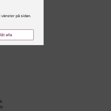
l vänster på sidan.
ker
llåt alla
nt.
ök
lt