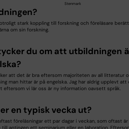
Stenmark
ldningen?
otroligt stark koppling till forskning och föreläsare berätt
ärna om sin forskning.
tycker du om att utbildningen ä
lska?
ker att det är bra eftersom majoriteten av all litteratur 
ing man hittar är på engelska. Jag har aldrig upplevt att
rt eftersom vi lär oss är ny information oavsett språk.
ser en typisk vecka ut?
oftast föreläsningar ett par dagar i veckan, som oftast är
till antingen ett seminarium eller en laboration. Efters