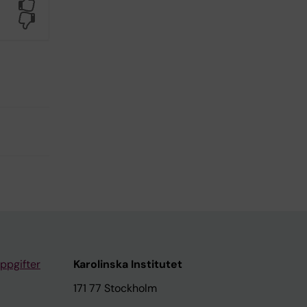
Yes
No
ppgifter
Karolinska Institutet
171 77 Stockholm