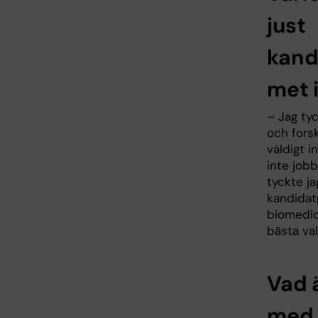
just
kand
met 
– Jag ty
och fors
väldigt i
inte job
tyckte ja
kandidat
biomedic
bästa val
Vad 
med