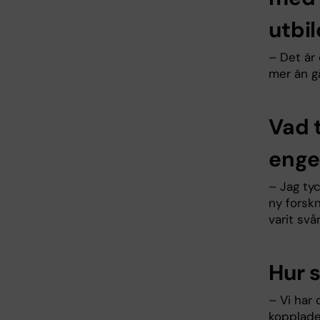
utbi
– Det är 
mer än g
Vad 
enge
– Jag tyc
ny forskn
varit svå
Hur 
– Vi har 
kopplade 