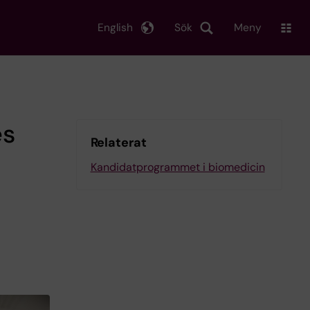
English
Sök
Meny
es
Relaterat
Kandidatprogrammet i biomedicin
m