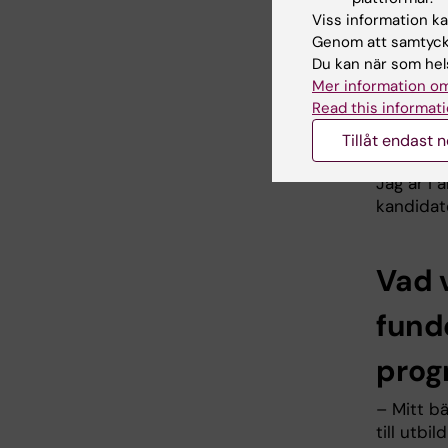
Viss information kan
Genom att samtycka
Vad 
Du kan när som hels
Mer information om
Någo
Read this informati
– Jag är 
Tillåt endast 
jag att n
Jag är i a
kandidat
Vad v
fund
prog
– Mitt bä
till utbi