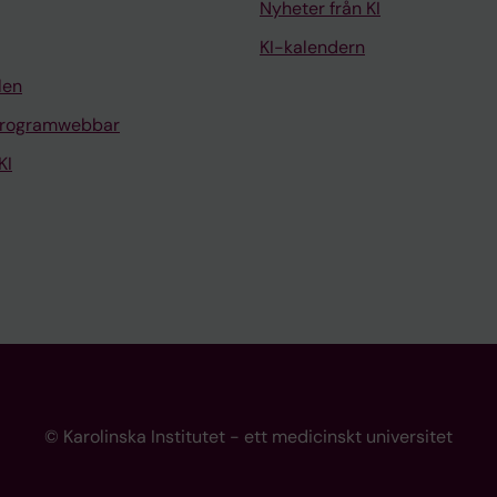
Nyheter från KI
KI-kalendern
len
programwebbar
KI
© Karolinska Institutet - ett medicinskt universitet