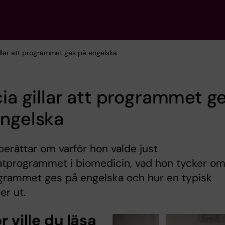
gillar att programmet ges på engelska
cia gillar att programmet g
engelska
 berättar om varför hon valde just
atprogrammet i biomedicin, vad hon tycker o
ogrammet ges på engelska och hur en typisk
er ut.
r ville du läsa