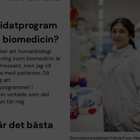
idatprogram
i biomedicin?
cker att humanbiologi
kning inom biomedicin är
ntressant, men jag vill
ba med patienter. Då
g att
programmet i
in verkade som det
et för mig.
är det bästa
Biomedicinstudenten Felicia Foto: Mar