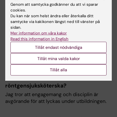
Genom att samtycka godkänner du att vi sparar
Vad vill du ge för tips till någon som
cookies.
funderar på att söka till samma
Du kan när som helst ändra eller återkalla ditt
program?
samtycke via kakikonen längst ned till vänster på
sidan.
Sök! Efter utbildningen kommer du vara
Mer information om våra kakor
eftertraktad på arbetsmarknaden, och under
Read this information in English
studietiden kommer du att utmanas på ett
Tillåt endast nödvändiga
utvecklande och givande sätt.
Tillåt mina valda kakor
Vilka egenskaper eller intressen tror du
Tillåt alla
är bra att ha om man vill bli
röntgensjuksköterska?
Jag tror att engagemang och disciplin är
avgörande för att lyckas under utbildningen.