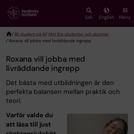
Skip
to
main
Sök
English
Meny
content
/
Bli student på KI
/
Möt KI:s studenter och alumner
/ Roxana vill jobba med livräddande ingrepp
Breadcrumb
Roxana vill jobba med
livräddande ingrepp
Det bästa med utbildningen är den
perfekta balansen mellan praktik och
teori.
Varför valde du
att läsa till just
röntgensjuksköt