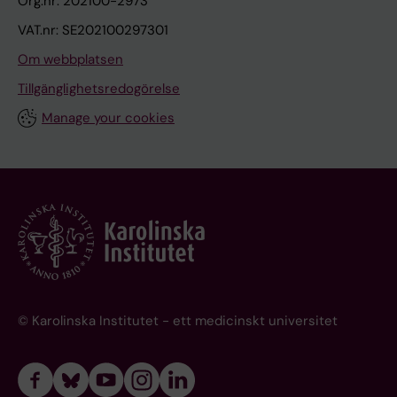
Org.nr: 202100-2973
VAT.nr: SE202100297301
Om webbplatsen
Tillgänglighetsredogörelse
Manage your cookies
© Karolinska Institutet - ett medicinskt universitet