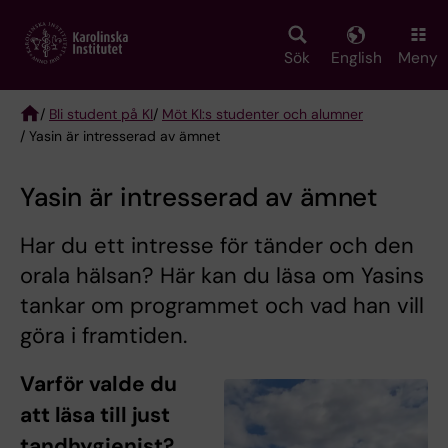
Skip
to
main
Sök
English
Meny
content
/
Bli student på KI
/
Möt KI:s studenter och alumner
/ Yasin är intresserad av ämnet
Breadcrumb
Yasin är intresserad av ämnet
Har du ett intresse för tänder och den
orala hälsan? Här kan du läsa om Yasins
tankar om programmet och vad han vill
göra i framtiden.
Varför valde du
att läsa till just
tandhygienist?