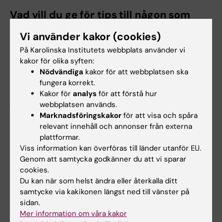
Vad vill du ge för tips till någon som
funderar på att söka till samma
Vi använder kakor (cookies)
program?
På Karolinska Institutets webbplats använder vi
kakor för olika syften:
Är du intresserad så skulle jag rekommendera
Nödvändiga
kakor för att webbplatsen ska
att du gör dina sökningar om yrket och
fungera korrekt.
karriärutvecklingen. Man kan alltid testa att
Kakor för
analys
för att förstå hur
jobba som lärling på någon tandvårdsklinik för
webbplatsen används.
att få bättre förståelse om yrket.
Marknadsföringskakor
för att visa och spåra
relevant innehåll och annonser från externa
plattformar.
Vilka egenskaper eller intressen tror du
Viss information kan överföras till länder utanför EU.
Genom att samtycka godkänner du att vi sparar
är bra att ha om man vill bli
cookies.
tandhygienist?
Du kan när som helst ändra eller återkalla ditt
samtycke via kakikonen längst ned till vänster på
Att man har intresse av att jobba med
sidan.
människor och är öppen för samarbete och
Mer information om våra kakor
jobba både självständigt och i team.