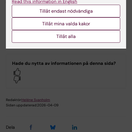
Read this information in English
Tillåt endast nödvändiga
Nämn en sak som är bra med KI?
Tillåt mina valda kakor
Studiemiljön är top notch! Lärarna är
Tillåt alla
pedagogiska och det finns möjlighet för
utbytesstudier.
Hade du nytta av informationen på denna sida?
Yes
No
Redaktör:
Heléne Svanholm
Sidan uppdaterad:
2026-04-09
Dela