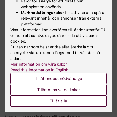
Kakor för
analys
för att förstå hur
Just nu är jag nyfiken på glesbygdsmedicin,
webbplatsen används.
men jag vill gärna upptäcka flera specialiteter
Marknadsföringskakor
för att visa och spåra
under de kliniska terminerna innan jag
relevant innehåll och annonser från externa
bestämmer mig.
plattformar.
Viss information kan överföras till länder utanför EU.
Genom att samtycka godkänner du att vi sparar
Vad vill du ge för tips till någon som
cookies.
Du kan när som helst ändra eller återkalla ditt
funderar på att söka till samma
samtycke via kakikonen längst ned till vänster på
program?
sidan.
Mer information om våra kakor
Om du är som jag när jag sökte och känner
Read this information in English
dig osäker på att du göra det rätta valet, prata
med en studievägledare och om möjligt gör
Tillåt endast nödvändiga
praktik hos en läkare eller prata med en läkare.
Tillåt mina valda kakor
Allmänt tänker jag att det är viktigt att tycka
om biologi och kroppen, men också att tycka
Tillåt alla
om att jobba med människor.