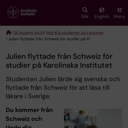
Skip
to
main
Sök
English
Meny
content
/
Bli student på KI
/
Möt KI:s studenter och alumner
/ Julien flyttade från Schweiz för studier på KI
Breadcrumb
Julien flyttade från Schweiz för
studier på Karolinska Institutet
Studenten Julien lärde sig svenska och
flyttade från Schweiz för att läsa till
läkare i Sverige.
Du kommer från
Schweiz och
lärde dig