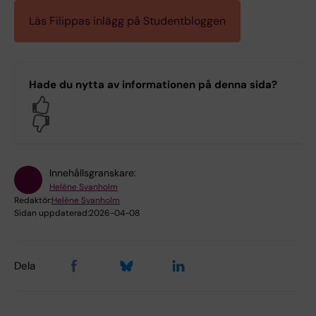
Läs Filippas inlägg på Studentbloggen
Hade du nytta av informationen på denna sida?
Yes
No
Innehållsgranskare:
Heléne Svanholm
Redaktör:
Heléne Svanholm
Sidan uppdaterad:
2026-04-08
Dela