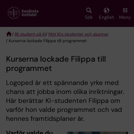
Skip
to
main
Sök
English
Meny
content
/
Bli student på KI
/
Möt KI:s studenter och alumner
/ Kurserna lockade Filippa till programmet
Breadcrumb
Kurserna lockade Filippa till
programmet
Logoped är ett spännande yrke med
chans att jobba inom olika inriktningar.
Här berättar KI-studenten Filippa om
varför hon valde programmet och vad
hennes framtidsplaner är.
Varför valde du