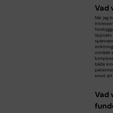
Vad 
När jag 
intresse
förebygg
öppnats 
spännande
inriktnin
område s
komplexa
både kro
patiente
emot att 
Vad v
fund