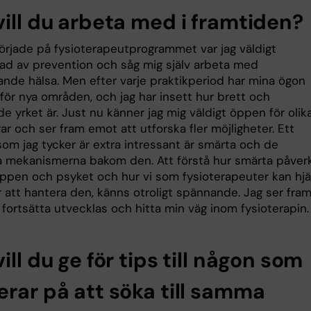
vill du arbeta med i framtiden?
började på fysioterapeutprogrammet var jag väldigt
rad av prevention och såg mig själv arbeta med
ande hälsa. Men efter varje praktikperiod har mina ögon
för nya områden, och jag har insett hur brett och
 yrket är. Just nu känner jag mig väldigt öppen för olik
gar och ser fram emot att utforska fler möjligheter. Ett
om jag tycker är extra intressant är smärta och de
 mekanismerna bakom den. Att förstå hur smärta påver
ppen och psyket och hur vi som fysioterapeuter kan hjä
r att hantera den, känns otroligt spännande. Jag ser fra
fortsätta utvecklas och hitta min väg inom fysioterapin.
ill du ge för tips till någon som
erar på att söka till samma