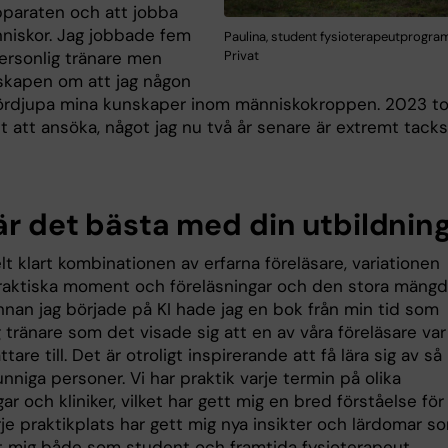
pparaten och att jobba
iskor. Jag jobbade fem
Paulina, student fysioterapeutprogra
ersonlig tränare men
Privat
kapen om att jag någon
 fördjupa mina kunskaper inom människokroppen. 2023 t
t att ansöka, något jag nu två år senare är extremt tack
är det bästa med din utbildnin
lt klart kombinationen av erfarna föreläsare, variationen
raktiska moment och föreläsningar och den stora mäng
Innan jag började på KI hade jag en bok från min tid som
 tränare som det visade sig att en av våra föreläsare var
tare till. Det är otroligt inspirerande att få lära sig av så
niga personer. Vi har praktik varje termin på olika
ar och kliniker, vilket har gett mig en bred förståelse för
rje praktikplats har gett mig nya insikter och lärdomar s
t mig både som student och framtida fysioterapeut.