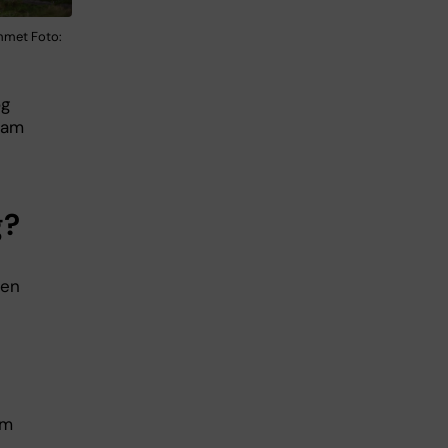
mmet Foto:
og
sam
g?
den
om