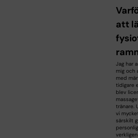
Varf
att l
fysi
ram
Jag har a
mig och a
med männ
tidigare 
blev lice
massaget
tränare.
vi mycke
särskilt
personli
verkligen 