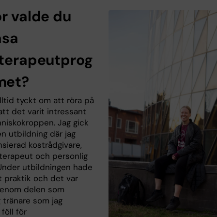
ör valde du
äsa
oterapeutprog
met?
lltid tyckt om att röra på
tt det varit intressant
iskokroppen. Jag gick
en utbildning där jag
nsierad kostrådgivare,
erapeut och personlig
 Under utbildningen hade
t praktik och det var
 genom delen som
g tränare som jag
föll för