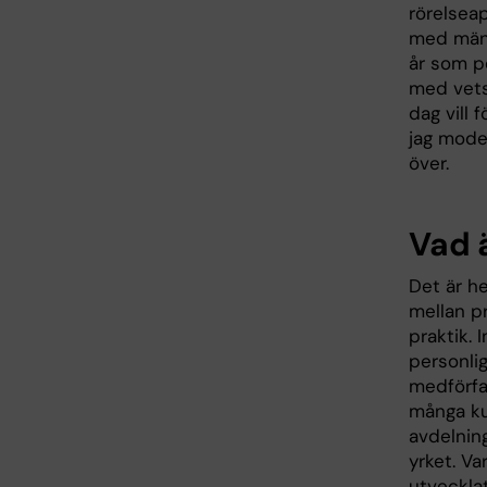
rörelsea
med männ
år som p
med vets
dag vill
jag mode
över.
Vad 
Det är he
mellan p
praktik. 
personlig
medförfat
många kun
avdelning
yrket. Va
utveckla