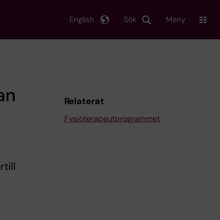
English
Sök
Meny
an
Relaterat
Fysioterapeutprogrammet
till