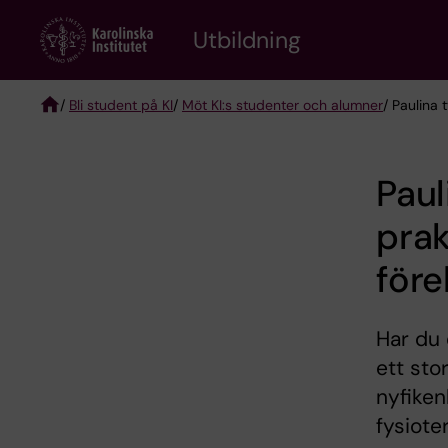
Skip
to
Utbildning
main
content
/
Bli student på KI
/
Möt KI:s studenter och alumner
/ Paulina 
Breadcrumb
Paul
pra
före
Har du 
ett sto
nyfiken
fysiot