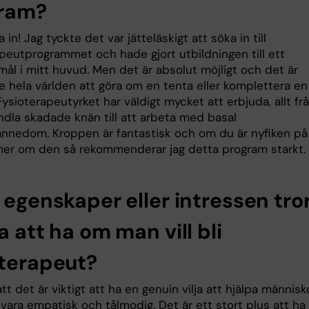
ram?
 in! Jag tyckte det var jätteläskigt att söka in till
apeutprogrammet och hade gjort utbildningen till ett
mål i mitt huvud. Men det är absolut möjligt och det är
te hela världen att göra om en tenta eller komplettera en
Fysioterapeutyrket har väldigt mycket att erbjuda, allt fr
ndla skadade knän till att arbeta med basal
nnedom. Kroppen är fantastisk och om du är nyfiken på
 mer om den så rekommenderar jag detta program starkt.
 egenskaper eller intressen tro
a att ha om man vill bli
oterapeut?
att det är viktigt att ha en genuin vilja att hjälpa människ
vara empatisk och tålmodig. Det är ett stort plus att ha