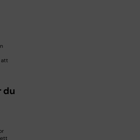
ån
 att
r du
or
 ett