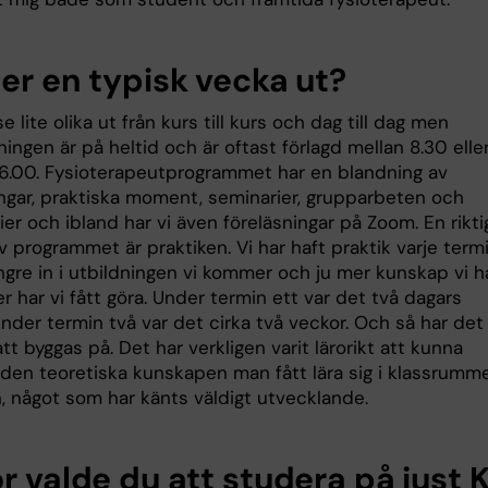
ser en typisk vecka ut?
e lite olika ut från kurs till kurs och dag till dag men
ingen är på heltid och är oftast förlagd mellan 8.30 elle
l 16.00. Fysioterapeutprogrammet har en blandning av
ingar, praktiska moment, seminarier, grupparbeten och
ier och ibland har vi även föreläsningar på Zoom. En rikti
v programmet är praktiken. Vi har haft praktik varje term
ngre in i utbildningen vi kommer och ju mer kunskap vi ha
 har vi fått göra. Under termin ett var det två dagars
under termin två var det cirka två veckor. Och så har det
att byggas på. Det har verkligen varit lärorikt att kunna
den teoretiska kunskapen man fått lära sig i klassrumme
n, något som har känts väldigt utvecklande.
r valde du att studera på just K