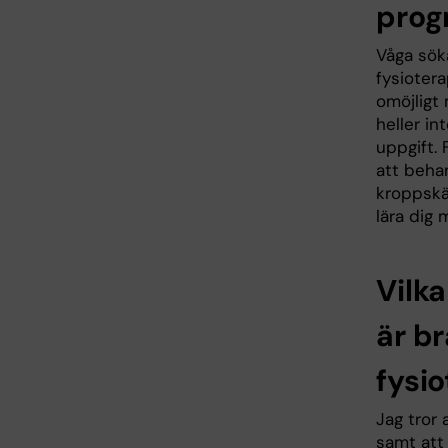
prog
Våga söka
fysioter
omöjligt 
heller in
uppgift. 
att beha
kroppskä
lära dig
Vilka
är br
fysi
Jag tror 
samt att 