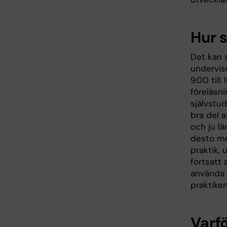
Hur 
Det kan s
undervisn
9.00 til
föreläsn
självstud
bra del a
och ju lä
desto mer
praktik, 
fortsatt 
använda 
praktike
Varfö