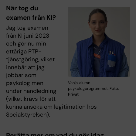
När tog du
examen från KI?
Jag tog examen
från KI juni 2023
och gör nu min
ettåriga PTP-
tjänstgöring, vilket
innebär att jag
jobbar som
psykolog men
Vanja, alumn
psykologprogrammet. Foto:
under handledning
Privat
(vilket krävs för att
kunna ansöka om legitimation hos
Socialstyrelsen).
Berätta mer om vad du gör idag.