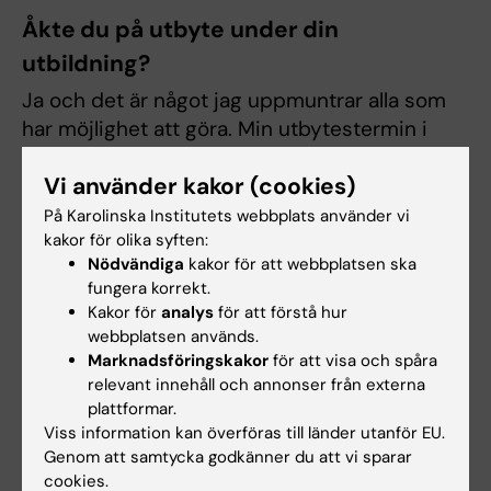
Åkte du på utbyte under din
utbildning?
Ja och det är något jag uppmuntrar alla som
har möjlighet att göra. Min utbytestermin i
Bologna, Italien, är något jag tänker på nästan
Vi använder kakor (cookies)
varje dag. Jag har med mig både en annan
syn på psykologi som jag bär med mig i mitt
På Karolinska Institutets webbplats använder vi
kakor för olika syften:
arbetsliv (jag fick bland annat lära mig om
Nödvändiga
kakor för att webbplatsen ska
positiv psykologi och hur psykologer kan
fungera korrekt.
arbeta med säkerhet) men också minnen som
Kakor för
analys
för att förstå hur
etsat sig fast för livet. Det finns
webbplatsen används.
reseberättelser från studenter som åker på
Marknadsföringskakor
för att visa och spåra
utbyten om man vill djupdyka ner i några
relevant innehåll och annonser från externa
plattformar.
sådana så ett tips är att läsa de om man är
Viss information kan överföras till länder utanför EU.
nyfiken på utbyten. Jag tyckte alltså att det
Genom att samtycka godkänner du att vi sparar
var fantastiskt och utan tvekan den mest
cookies.