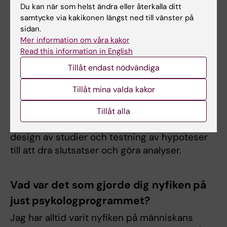
minnesvärda delen av psykologprogrammet.
Du kan när som helst ändra eller återkalla ditt
samtycke via kakikonen längst ned till vänster på
sidan.
Vad överraskade dig mest med
Mer information om våra kakor
Read this information in English
utbildningen?
Tillåt endast nödvändiga
Att vi hade mycket statistik. Statistiken kunde
kännas som ett nödvändigt ont ibland men
Tillåt mina valda kakor
hjälpte oss att förstå all forskning som vi fick
läsa och granska. Utan den hade vi haft svårt
Tillåt alla
att greppa psykologin som vetenskap, från
design av studier och testning av hypoteser
till att dra slutsatser och göra analyser.
Vad var det som gjorde dig nyfiken på
just psykologprogrammet?
Jag har alltid varit nyfiken på människans