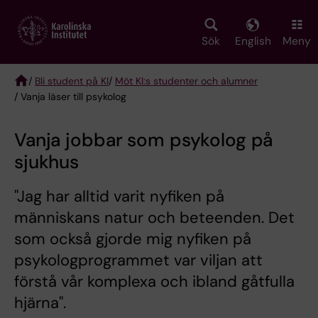
Skip
to
main
Sök
English
Meny
content
/
Bli student på KI
/
Möt KI:s studenter och alumner
/ Vanja läser till psykolog
Breadcrumb
Vanja jobbar som psykolog på
sjukhus
"Jag har alltid varit nyfiken på
människans natur och beteenden. Det
som också gjorde mig nyfiken på
psykologprogrammet var viljan att
förstå vår komplexa och ibland gåtfulla
hjärna".