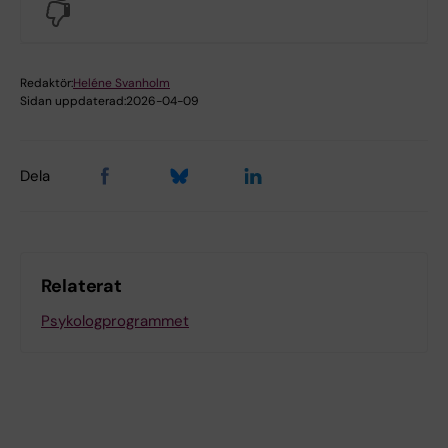
No
Redaktör:
Heléne Svanholm
Sidan uppdaterad:
2026-04-09
Dela
Relaterat
Psykologprogrammet