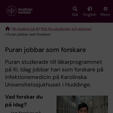
Skip
to
main
Sök
English
Meny
content
/
Bli student på KI
/
Möt KI:s studenter och alumner
/ Puran jobbar som forskare
Breadcrumb
Puran jobbar som forskare
Puran studerade till läkarprogrammet
på KI. Idag jobbar han som forskare på
Infektionsmedicin på Karolinska
Universitetssjukhuset i Huddinge.
Vad forskar du
på idag?