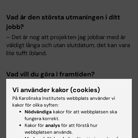
Vad är den största utmaningen i ditt
jobb?
– Det är nog att projekten jag jobbar med är
väldigt långa och utan slutdatum, det kan vara
lite tufft ibland.
Vad vill du göra i framtiden?
– I framtiden vill jag jobba som läkare som har
Vi använder kakor (cookies)
rollen att stödja forskning för andra
På Karolinska Institutets webbplats använder vi
forskargrupper.
kakor för olika syften:
Nödvändiga
kakor för att webbplatsen ska
fungera korrekt.
Kakor för
analys
för att förstå hur
webbplatsen används.
Purans tips till dig som är intresserad av