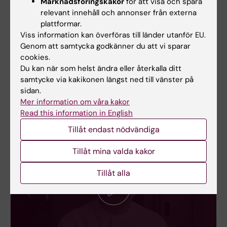
Marknadsföringskakor
för att visa och spåra
att forska
relevant innehåll och annonser från externa
Kontakta olika forskargrupper och testa på att
plattformar.
jobba med flera olika projekt relativt tidigt i
Viss information kan överföras till länder utanför EU.
utbildningen för att bilda dig en uppfattning om
Genom att samtycka godkänner du att vi sparar
cookies.
vad du tycker är intressant och vilken typ av
Du kan när som helst ändra eller återkalla ditt
forskargrupp som du trivs bäst i.
samtycke via kakikonen längst ned till vänster på
sidan.
Mer information om våra kakor
Read this information in English
Tillåt endast nödvändiga
Tillåt mina valda kakor
Tillåt alla