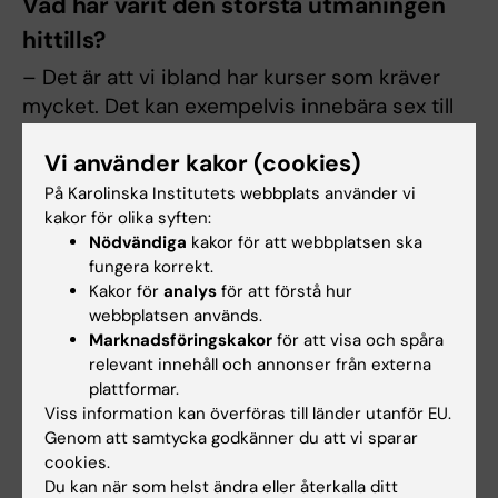
Vad har varit den största utmaningen
hittills?
– Det är att vi ibland har kurser som kräver
mycket. Det kan exempelvis innebära sex till
sju föreläsningar om dagen och en laboration
Vi använder kakor (cookies)
eller seminarium nästa dag.
På Karolinska Institutets webbplats använder vi
kakor för olika syften:
Var det något som överraskade dig
Nödvändiga
kakor för att webbplatsen ska
fungera korrekt.
med utbildningen?
Kakor för
analys
för att förstå hur
– Det överraskade mig att vi har många
webbplatsen används.
praktiska laborationer där vi får tillämpa
Marknadsföringskakor
för att visa och spåra
relevant innehåll och annonser från externa
teoretiska kunskaper i praktiken. Det bidrar till
plattformar.
att vi lär oss mycket bättre än om vi bara hade
Viss information kan överföras till länder utanför EU.
läst om ämnet i kurslitteratur. Exempelvis har
Genom att samtycka godkänner du att vi sparar
vi cirka fyra laborationer i varje kurs som vi
cookies.
sedan skriver en labbrapport om. Förutom
Du kan när som helst ändra eller återkalla ditt