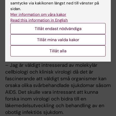
samtycke via kakikonen längst ned till vänster på
många praktiska moment, var det också
sidan.
överraskande att lärarna jobbar som forskare
Mer information om våra kakor
samtidigt och de är väldigt öppna att ta emot
Read this information in English
studenter under sommaren och prata om
Tillåt endast nödvändiga
deras forskning.
Tillåt mina valda kakor
Vad vill du arbeta med i framtiden?
Tillåt alla
Någon speciell inriktning?
– Jag är väldigt intresserad av molekylär
cellbiologi och klinisk virologi då det är
fascinerande att väldigt små organismer kan
orsaka olika svårbehandlade sjukdomar såsom
AIDS. Det skulle vara intressant att kunna
forska inom virologi och bidra till en
läkemedelsutveckling och behandling av en
obotlig infektiös sjukdom.