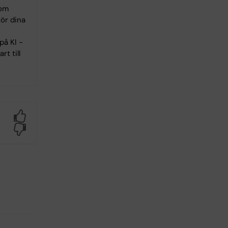
 om
ör dina
på KI -
rt till
Yes
No