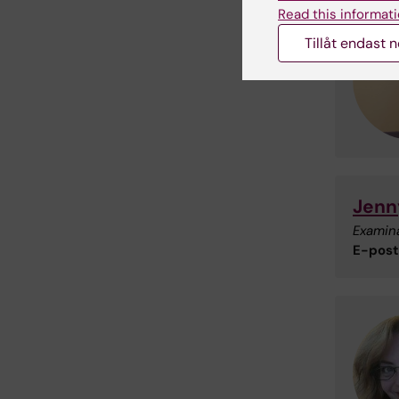
Read this informati
Tillåt endast 
Jenn
Examin
E-post