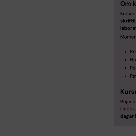
Om k
Kursen
skrift
labora
Moment
Re
Ha
Pe
Ps
Kurs
Registr
i
ladok
dagar 