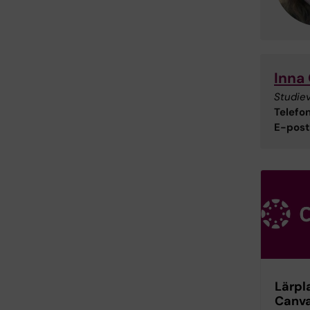
Inna
Studie
Telefon
E-post
Lärpl
Canv