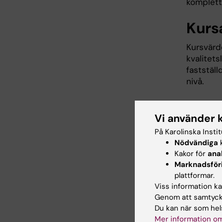
komplette
Kurs
Kursvärde
kvalitet
faststäl
nivå.
Vi använder 
Senast
På Karolinska Insti
Nödvändiga
k
Kakor för
ana
S
Marknadsför
plattformar.
Kont
Viss information kan
Genom att samtycka
Du kan när som hels
Mer information om