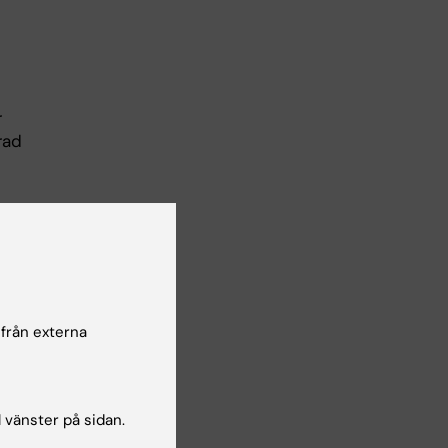
r
rad
 från externa
l vänster på sidan.