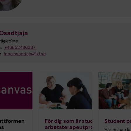
 Osadtjaja
vägledare
:
+46852486387
:
inna.osadtjaja@ki.se
attformen
För dig som är student på
Student p
as
arbetsterapeutprogrammet
Här hittar du