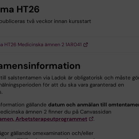
ema HT26
ubliceras två veckor innan kursstart
a HT26 Medicinska ämnen 2 1AR041
amensinformation
till salstentamen via Ladok är obligatorisk och måste gö
älningsperioden för att du ska vara garanterad en
s.
information gällande
datum och anmälan till omtentame
edicinska ämnen 2 finner du på Canvassidan
tamen, Arbetsterapeutprogrammet
.
rågor gällande omexamination och/eller