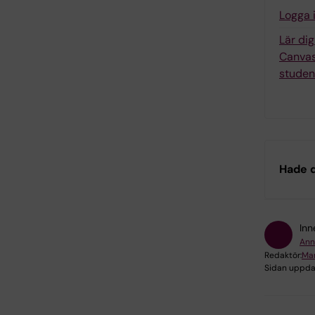
Logga 
Lär di
Canvas
studen
Hade d
Inn
Ann
Redaktör:
Mar
Sidan uppda