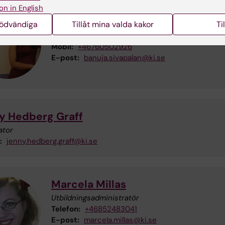
on in English
Banuja Sivapalan
nödvändiga
Tillåt mina valda kakor
Ti
Kursansvarig
Telefon:
+46852483852
Mobil:
+46760502926
E-post:
banuja.sivapalan@ki.se
y Hedberg Graff
ator
:
jenny.hedberg.graff@ki.se
Marcela Millas
Utbildningsadministratör
Telefon:
+46852483041
E-post:
marcela.millas@ki.se