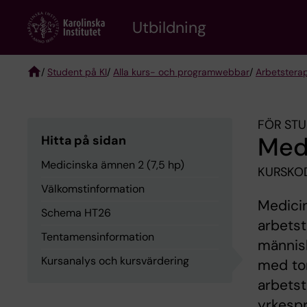
Skip
to
Utbildning
main
content
/
Student på KI
/
Alla kurs- och programwebbar
/
Arbetstera
Breadcrumb
FÖR STU
Medi
Hitta på sidan
Medicinska ämnen 2 (7,5 hp)
KURSKOD
Välkomstinformation
Medicin
Schema HT26
arbets
Tentamensinformation
människ
Kursanalys och kursvärdering
med ton
arbetst
yrkespr