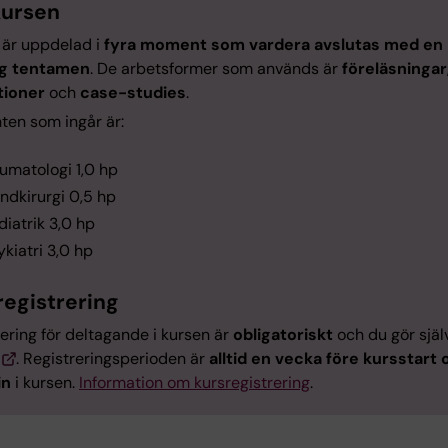
ursen
 är uppdelad i
fyra moment som vardera avslutas med en
lig tentamen
. De arbetsformer som används är
föreläsningar
tioner
och
case-studies
.
en som ingår är:
umatologi 1,0 hp
ndkirurgi 0,5 hp
diatrik 3,0 hp
ykiatri 3,0 hp
registrering
ering för deltagande i kursen är
obligatoriskt
och du gör själ
. Registreringsperioden är
alltid en vecka före kursstart 
in
i kursen.
Information om kursregistrering
.