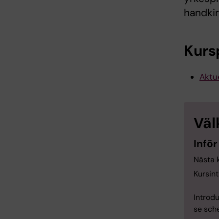
handkir
Kurs
Aktue
Väl
Inför
Nästa k
Kursint
Introdu
se sch