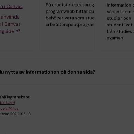
På arbetsterapeutprogrammets
information
in i Canvas
programwebb hittar du allt som du
sådant som r
g använda
behöver veta som student på
studier och
 i Canvas
arbetsterapeutprogrammet.
studentlivet 
tguide
från studiesta
examen.
u nytta av informationen på denna sida?
ehållsgranskare:
ika Sköld
cela Millas
terad:
2026-05-18