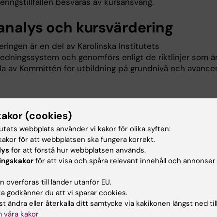
ringstillfällen besvaras av kursansvarig.
analys och kursvärdering
ringen är en del av Karolinska Institutets
sledningssystem och genomförs enligt de riktlinjer som ä
lda av Kommittén för utbildning på grundnivå och avance
kakor (cookies)
 genomförda kursvärdering
tutets webbplats använder vi kakor för olika syften:
akor för att webbplatsen ska fungera korrekt.
lys
för att förstå hur webbplatsen används.
enast genomförda kursanalys 1AR041
(PDF, 95.42 KB)
ingskakor
för att visa och spåra relevant innehåll och annonser
aktuppgifter
 överföras till länder utanför EU.
 godkänner du att vi sparar cookies.
t ändra eller återkalla ditt samtycke via kakikonen längst ned til
 våra kakor