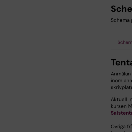
Sch
Schema p
Schem
Tent
Anmälan 
inom anm
skrivplat
Aktuell 
kursen M
Salsten
Övriga f