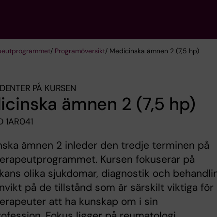
peut­programmet
/
Programöversikt
/ Medicinska ämnen 2 (7,5 hp)
DENTER PÅ KURSEN
cinska ämnen 2 (7,5 hp)
 1AR041
ska ämnen 2 inleder den tredje terminen på
terapeutprogrammet. Kursen fokuserar på
ans olika sjukdomar, diagnostik och behandli
vikt på de tillstånd som är särskilt viktiga för
erapeuter att ha kunskap om i sin
ofession. Fokus ligger på reumatologi,