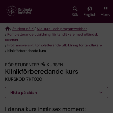
Skip
to
main
Sök
English
Meny
content
/
Student på KI
/
Alla kurs- och programwebbar
/
Kompletterande utbildning för tandläkare med utländsk
Breadcrumb
examen
/
Programöversikt Kompletterande utbildning för tandläkare
/ Klinikförberedande kurs
FÖR STUDENTER PÅ KURSEN
Klinikförberedande kurs
KURSKOD 7KT020
Hitta på sidan
I denna kurs ingår sex moment: