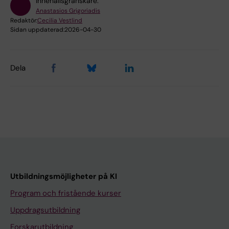
Innehållsgranskare:
Anastasios Grigoriadis
Redaktör:
Cecilia Vestlind
Sidan uppdaterad:
2026-04-30
Dela
Utbildningsmöjligheter på KI
Program och fristående kurser
Uppdragsutbildning
Forskarutbildning