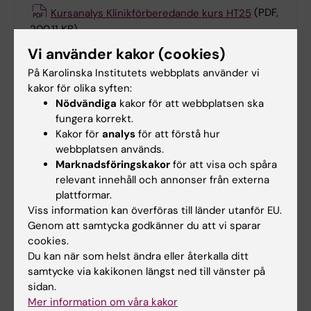
Kursanalys Klinikförberedande kurs HT25
(PDF,
200.11 KB)
Vi använder kakor (cookies)
Kontaktuppgifter
På Karolinska Institutets webbplats använder vi
kakor för olika syften:
Nödvändiga
kakor för att webbplatsen ska
fungera korrekt.
Anastasios Grigoriadis
Kakor för
analys
för att förstå hur
Kursansvarig/examinator
webbplatsen används.
Marknadsföringskakor
för att visa och spåra
Telefon:
relevant innehåll och annonser från externa
+46852488056
plattformar.
E-post:
Viss information kan överföras till länder utanför EU.
anastasios.grigoriadis@ki.se
Genom att samtycka godkänner du att vi sparar
cookies.
Du kan när som helst ändra eller återkalla ditt
samtycke via kakikonen längst ned till vänster på
Suzanne Katarina Almborg
sidan.
Utbildningsadministratör
Mer information om våra kakor
Telefon: