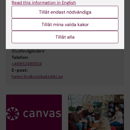
Read this information in English
+46852488291
Tillåt endast nödvändiga
E-post:
suzanne.almborg@ki.se
Tillåt mina valda kakor
Tillåt alla
Helen Lindkvist-Katz
Studievägledare
Telefon:
+46852488104
E-post:
helen.lindkvistkatz@ki.se