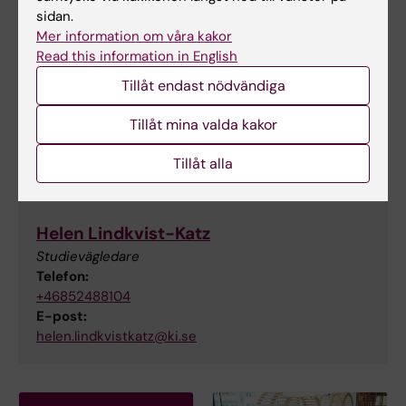
sidan.
Mer information om våra kakor
Suzanne Katarina Almborg
Read this information in English
Utbildningsadministratör
Tillåt endast nödvändiga
Telefon:
+46852488291
Tillåt mina valda kakor
E-post:
suzanne.almborg@ki.se
Tillåt alla
Helen Lindkvist-Katz
Studievägledare
Telefon:
+46852488104
E-post:
helen.lindkvistkatz@ki.se