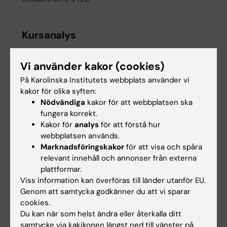
Kursanalys
Kursanalys Odontologiska och Medicinska
Vi använder kakor (cookies)
stödämnen 2 VT26
(PDF, 261.54 KB)
På Karolinska Institutets webbplats använder vi
kakor för olika syften:
Nödvändiga
kakor för att webbplatsen ska
Kontaktuppgifter
fungera korrekt.
Kakor för
analys
för att förstå hur
webbplatsen används.
Sofia Jounger
Marknadsföringskakor
för att visa och spåra
relevant innehåll och annonser från externa
Kursansvarig/examinator
plattformar.
Viss information kan överföras till länder utanför EU.
Telefon:
Genom att samtycka godkänner du att vi sparar
+46852488229
cookies.
E-post:
Du kan när som helst ändra eller återkalla ditt
sofia.louca@ki.se
samtycke via kakikonen längst ned till vänster på