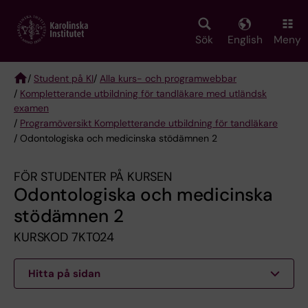
Skip
to
main
Sök
English
Meny
content
/
Student på KI
/
Alla kurs- och programwebbar
/
Kompletterande utbildning för tandläkare med utländsk
Breadcrumb
examen
/
Programöversikt Kompletterande utbildning för tandläkare
/ Odontologiska och medicinska stödämnen 2
FÖR STUDENTER PÅ KURSEN
Odontologiska och medicinska
stödämnen 2
KURSKOD 7KT024
Hitta på sidan