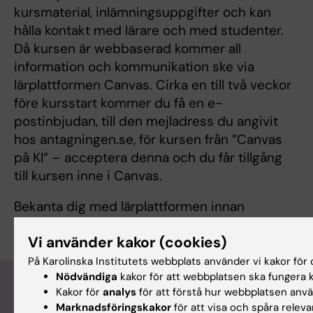
kursmaterial, inlämningsuppgifter och kan
hålla kontakt med lärare och med studenter.
Då kursen är webbaserad kommer all
information och kommunikation ske via
lärplattformen Canvas. Cirka en till två veckor
före kursstart kommer du få en e-
postinbjudan, till den mejladress du angivit
hos antagningen.se, för kursen från ”Canvas
på KI” – acceptera denna och du får tillgång
till kursen inne i Canvas.
Bekanta dig med lärplattformen innan
kursstart med
Canvas studentguide
Vi använder kakor (cookies)
På Karolinska Institutets webbplats använder vi kakor för o
Nödvändiga
kakor för att webbplatsen ska fungera k
Kakor för
analys
för att förstå hur webbplatsen anv
Marknadsföringskakor
för att visa och spåra relev