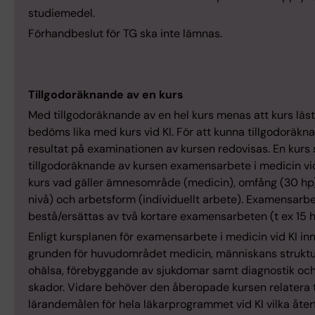
studiemedel.
Förhandbeslut för TG ska inte lämnas.
Tillgodoräknande av en kurs
Med tillgodoräknande av en hel kurs menas att kurs läst
bedöms lika med kurs vid KI. För att kunna tillgodoräkn
resultat på examinationen av kursen redovisas. En kurs
tillgodoräknande av kursen examensarbete i medicin v
kurs vad gäller ämnesområde (medicin), omfång (30 hp)
nivå) och arbetsform (individuellt arbete). Examensarb
bestå/ersättas av två kortare examensarbeten (t ex 15 h
Enligt kursplanen för examensarbete i medicin vid KI in
grunden för huvudområdet medicin, människans struktur
ohälsa, förebyggande av sjukdomar samt diagnostik oc
skador. Vidare behöver den åberopade kursen relatera t
lärandemålen för hela läkarprogrammet vid KI vilka åte