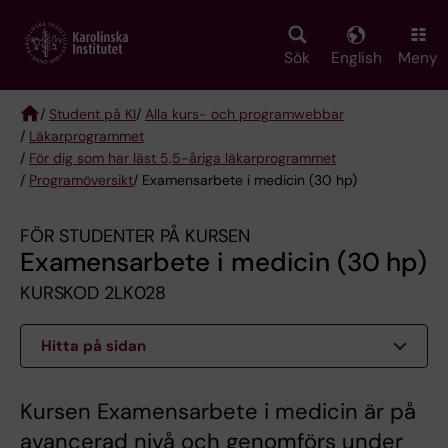
Skip
to
main
Sök
English
Meny
content
/
Student på KI
/
Alla kurs- och programwebbar
/
Läkarprogrammet
Breadcrumb
/
För dig som har läst 5,5-åriga läkarprogrammet
/
Programöversikt
/ Examensarbete i medicin (30 hp)
FÖR STUDENTER PÅ KURSEN
Examensarbete i medicin (30 hp)
KURSKOD 2LK028
Hitta på sidan
Kursen Examensarbete i medicin är på
avancerad nivå och genomförs under