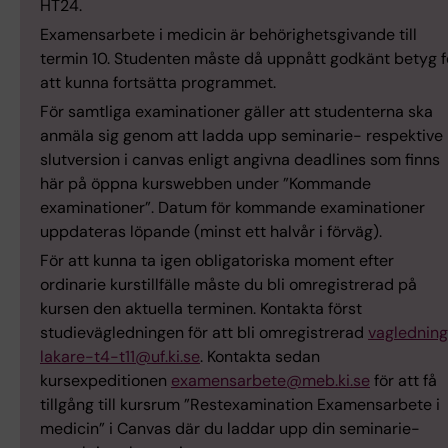
HT24.
Examensarbete i medicin är behörighetsgivande till
termin 10. Studenten måste då uppnått godkänt betyg f
att kunna fortsätta programmet.
För samtliga examinationer gäller att studenterna ska
anmäla sig genom att ladda upp seminarie- respektive
slutversion i canvas enligt angivna deadlines som finns
här på öppna kurswebben under ”Kommande
examinationer”. Datum för kommande examinationer
uppdateras löpande (minst ett halvår i förväg).
För att kunna ta igen obligatoriska moment efter
ordinarie kurstillfälle måste du bli omregistrerad på
kursen den aktuella terminen. Kontakta först
studievägledningen för att bli omregistrerad
vaglednin
lakare-t4-t11@uf.ki.se
. Kontakta sedan
kursexpeditionen
examensarbete@meb.ki.se
för att få
tillgång till kursrum ”Restexamination Examensarbete i
medicin” i Canvas där du laddar upp din seminarie-