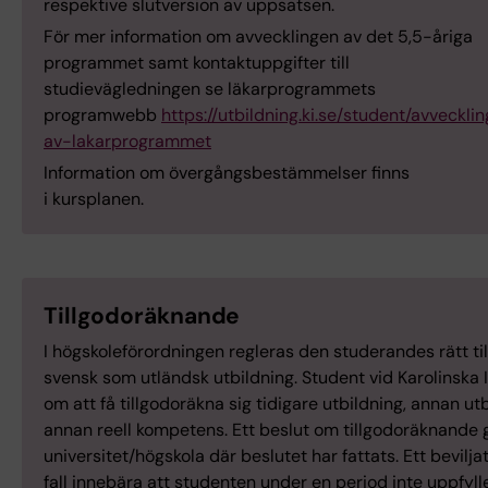
respektive slutversion av uppsatsen.
För mer information om avvecklingen av det 5,5-åriga
programmet samt kontaktuppgifter till
studievägledningen se läkarprogrammets
programwebb
https://utbildning.ki.se/student/avveckli
av-lakarprogrammet
Information om övergångsbestämmelser finns
i kursplanen.
Tillgodoräknande
I högskoleförordningen regleras den studerandes rätt til
svensk som utländsk utbildning. Student vid Karolinska I
om att få tillgodoräkna sig tidigare utbildning, annan ut
annan reell kompetens. Ett beslut om tillgodoräknande g
universitet/högskola där beslutet har fattats. Ett bevilja
fall innebära att studenten under en period inte uppfyller