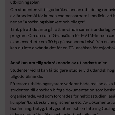
utbildningsplan.
Om studenten vill tillgodoräkna annan utbildning redovi
av lärandemål för kursen examensarbete i medicin vid KI 
nedan ”Ansökningsblankett och bilagor”.
Tänk på att det inte går att använda samma underlag 
program. Om du i din TG-ansökan för MVTM-kursen exe
examensarbete om 30 hp på avancerad nivå från en ann
kan du inte använda det för en TG-ansökan för exjobbs
Ansökan om tillgodoräknande av utlandsstudier
Studenter vid KI kan få tidigare studier vid utländsk hö
tillgodoräknande.
Eftersom utbildningssystem varierar både mellan olika
studenten till ansökan bifoga dokumentation som beskri
organiserade, vad som fordrades för heltidsstudier, läsår
kursplan/kursbeskrivning, schema etc. Av dokumentatio
benämning, betyg, betygsdatum och omfattning (poäng, 
vidare nedan ”Ansökningsblankett och bilagor”.