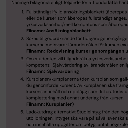
Namnge bilagorna enligt följande för att underlätta han
Fullständigt ifylld ansökningsblankett (åberopas 
eller de kurser som åberopas fullständigt anges
yrkesverksamhet/reell kompetens som åberopas f
Filnamn: Ansökningsblankett
Sökes tillgodoräknande för tidigare genomgången
kurserna motsvarar lärandemålen för kursen exa
Filnamn: Redovisning kurser genomgången u
Om studenten vill tillgodoräkna yrkesverksamhet
kompetens: Självvärdering av lärandemålen enlig
Filnamn: Självvärdering
Kursplanen/kursplanerna (den kursplan som gällde
du genomförde kursen). Av kursplanen ska framg
kursens innehåll och upplägg samt litteraturlist
komplettering med annat underlag från kursen.
Filnamn: Kursplan(er)
Ladokutdrag alternativt Studieintyg från den ho
utbildningen. Intyget ska vara på såväl svenska
och innehålla uppgifter om betyg, antal högskol