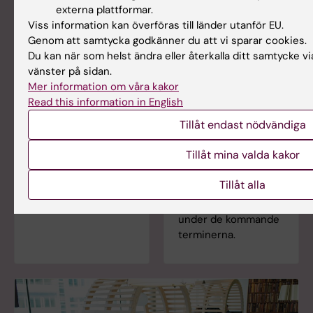
externa plattformar.
Viss information kan överföras till länder utanför EU.
Genom att samtycka godkänner du att vi sparar cookies.
Du kan när som helst ändra eller återkalla ditt samtycke vi
vänster på sidan.
Lärplattformen
För dig som är
Mer information om våra kakor
Canvas
student på
Read this information in English
läkarprogrammet,
Logga in i Canvas
sexårigt
Tillåt endast nödvändiga
Lär dig använda
På denna sida har du
Tillåt mina valda kakor
Canvas i Canvas
information kring ditt
studentguide
program, vad som
Tillåt alla
gäller för just dig och
vad som väntar
under de kommande
terminerna.