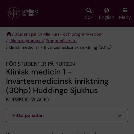
Skip
to
main
Sök
English
Meny
content
/
Student på KI
/
Alla kurs- och programwebbar
/
Läkarprogrammet
/
Programöversikt
Breadcrumb
/ Klinisk medicin 1 - Invärtesmedicinsk inriktning (30hp)
FÖR STUDENTER PÅ KURSEN
Klinisk medicin 1 -
Invärtesmedicinsk inriktning
(30hp) Huddinge Sjukhus
KURSKOD 2LA010
Hitta på sidan