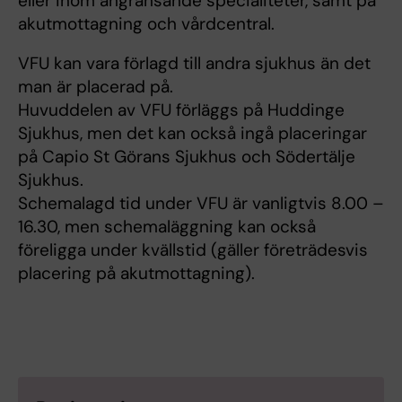
eller inom angränsande specialiteter, samt på
akutmottagning och vårdcentral.
VFU kan vara förlagd till andra sjukhus än det
man är placerad på.
Huvuddelen av VFU förläggs på Huddinge
Sjukhus, men det kan också ingå placeringar
på Capio St Görans Sjukhus och Södertälje
Sjukhus.
Schemalagd tid under VFU är vanligtvis 8.00 –
16.30, men schemaläggning kan också
föreligga under kvällstid (gäller företrädesvis
placering på akutmottagning).