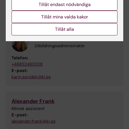
+46852483845
Tillåt endast nödvändiga
E-post:
agneta.mansson.broberg@ki.se
Tillåt mina valda kakor
Tillåt alla
Karin Sendek
Utbildningsadministratör
Telefon:
+46852483308
E-post:
karin.sendek@ki.se
Alexander Frank
Klinisk assistent
E-post:
alexander.frank@ki.se