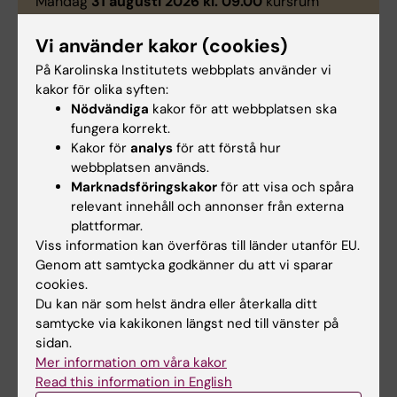
Måndag
31 augusti 2026 kl. 09.00
kursrum
Värmdö
, Novum plan 6.
Vi använder kakor (cookies)
På Karolinska Institutets webbplats använder vi
Examination
kakor för olika syften:
Rest-tillfälle (VT26)
13 augusti 2026
Nödvändiga
kakor för att webbplatsen ska
fungera korrekt.
Kakor för
analys
för att förstå hur
Skriftlig tentamen (HT26)
4 januari 2027
webbplatsen används.
Rest-tillfälle (HT26)
mars 2027
Marknadsföringskakor
för att visa och spåra
relevant innehåll och annonser från externa
plattformar.
Viss information kan överföras till länder utanför EU.
Kontaktuppgifter
Genom att samtycka godkänner du att vi sparar
cookies.
Du kan när som helst ändra eller återkalla ditt
Agneta Månsson-Broberg
samtycke via kakikonen längst ned till vänster på
sidan.
Kursansvarig & Examinator
Mer information om våra kakor
Read this information in English
Telefon: