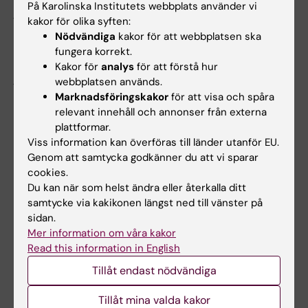
På Karolinska Institutets webbplats använder vi
januari. Anmälan görs senast två veckor
kakor för olika syften:
innan till
monica.hagbok@ki.se
.
Nödvändiga
kakor för att webbplatsen ska
fungera korrekt.
Muntlig examination:
Fredagen den 15
Kakor för
analys
för att förstå hur
januari. Anmälan görs
monica.hagbok@ki.se
webbplatsen används.
för de studenter som läst i Huddinge.
Marknadsföringskakor
för att visa och spåra
relevant innehåll och annonser från externa
plattformar.
Viss information kan överföras till länder utanför EU.
Genom att samtycka godkänner du att vi sparar
Rest-examinationer 2026
cookies.
Rest-skriftlig tentamen:
Torsdag den 20
Du kan när som helst ändra eller återkalla ditt
augusti, 5 timmar utan rast. Matsäck får tas
samtycke via kakikonen längst ned till vänster på
sidan.
med. Anmälan görs senast 10 dagar innan via
Mer information om våra kakor
Ladok.
Read this information in English
Rest-praktiskt prov:
Fredag den 21 augusti
Tillåt endast nödvändiga
på Huddinge. Anmälan görs senast 21 juni
Tillåt mina valda kakor
till
monica.hagbok@ki.se
.