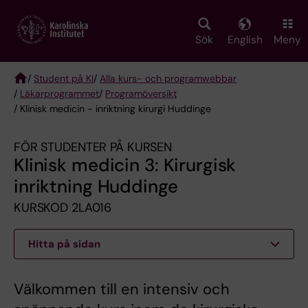
Skip
to
main
Sök
English
Meny
content
/
Student på KI
/
Alla kurs- och programwebbar
/
Läkarprogrammet
/
Programöversikt
Breadcrumb
/ Klinisk medicin - inriktning kirurgi Huddinge
FÖR STUDENTER PÅ KURSEN
Klinisk medicin 3: Kirurgisk
inriktning Huddinge
KURSKOD 2LA016
Hitta på sidan
Välkommen till en intensiv och