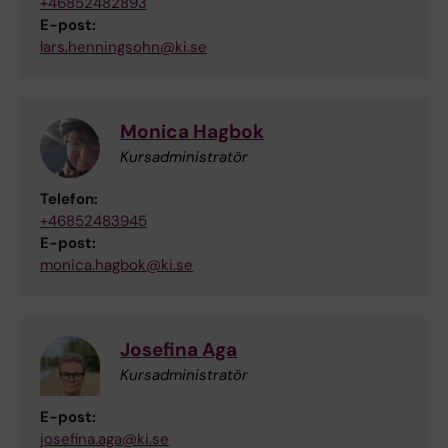
+46852482893
E-post:
lars.henningsohn@ki.se
Monica Hagbok
Kursadministratör
Telefon:
+46852483945
E-post:
monica.hagbok@ki.se
Josefina Aga
Kursadministratör
E-post:
josefina.aga@ki.se