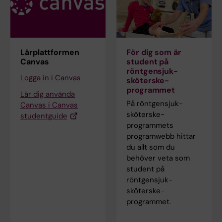
Lärplattformen
För dig som är
Canvas
student på
röntgensjuk­
Logga in i Canvas
sköterske­
programmet
Lär dig använda
På röntgensjuk­
Canvas i Canvas
sköterske­
studentguide
programmets
programwebb hittar
du allt som du
behöver veta som
student på
röntgensjuk­
sköterske­
programmet.