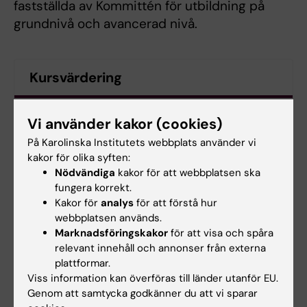
fastställda av Kommittén för utbildning på
grundnivå och avancerad nivå.
Kursvärdering
Kursvärdering Examensarbete i radiografi, 1RS033 -
Vi använder kakor (cookies)
HT25/VT26
På Karolinska Institutets webbplats använder vi
kakor för olika syften:
Nödvändiga
kakor för att webbplatsen ska
Kursanalys
fungera korrekt.
Kakor för
analys
för att förstå hur
Kursanalys Examensarbete i radiografi, 1RS033
webbplatsen används.
- HT25/VT26
(PDF, 244.11 KB)
Marknadsföringskakor
för att visa och spåra
relevant innehåll och annonser från externa
plattformar.
Kontaktuppgifter
Viss information kan överföras till länder utanför EU.
Genom att samtycka godkänner du att vi sparar