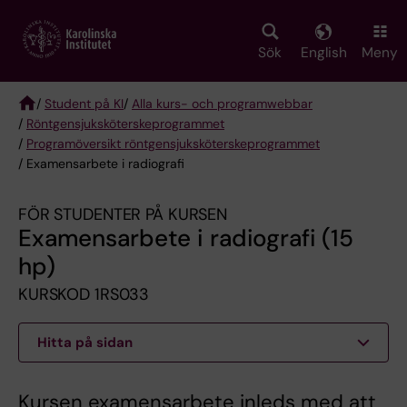
Skip
to
main
Sök
English
Meny
content
/
Student på KI
/
Alla kurs- och programwebbar
/
Röntgen­sjuk­sköterske­programmet
Breadcrumb
/
Programöversikt röntgensjuksköterskeprogrammet
/ Examensarbete i radiografi
FÖR STUDENTER PÅ KURSEN
Examensarbete i radiografi (15
hp)
KURSKOD 1RS033
Hitta på sidan
Kursen examensarbete inleds med att