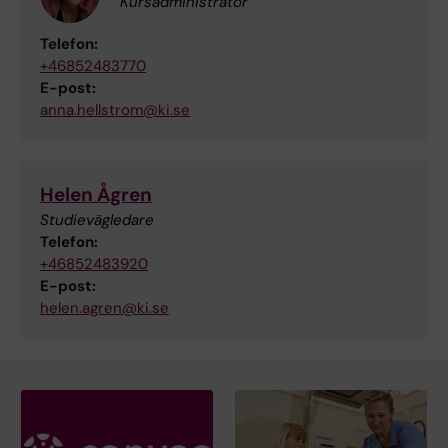
Kursadministratör
Telefon:
+46852483770
E-post:
anna.hellstrom@ki.se
Helen Ågren
Studievägledare
Telefon:
+46852483920
E-post:
helen.agren@ki.se