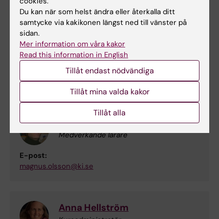
cookies.
Du kan när som helst ändra eller återkalla ditt
Parvin Olofsson
samtycke via kakikonen längst ned till vänster på
Kursansvarig och kursexaminator
sidan.
Mer information om våra kakor
Telefon:
Read this information in English
+46852483501
E-post:
Tillåt endast nödvändiga
parvin.tavakol.olofsson@ki.se
Tillåt mina valda kakor
Tillåt alla
Magnus Olsson
Medverkande lärare
E-post:
magnus.olsson@ki.se
Anna Hellström