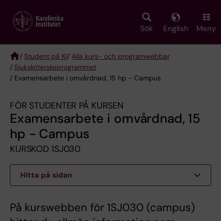
Skip
to
main
Sök
English
Meny
content
/
Student på KI
/
Alla kurs- och programwebbar
/
Sjuksköterske­programmet
Breadcrumb
/ Examensarbete i omvårdnad, 15 hp - Campus
FÖR STUDENTER PÅ KURSEN
Examensarbete i omvårdnad, 15
hp - Campus
KURSKOD 1SJ030
Hitta på sidan
På kurswebben för 1SJ030 (campus)