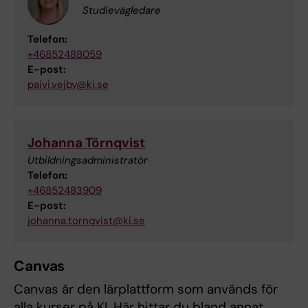
Studievägledare
Telefon:
+46852488059
E-post:
paivi.vejby@ki.se
Johanna Törnqvist
Utbildningsadministratör
Telefon:
+46852483909
E-post:
johanna.tornqvist@ki.se
Canvas
Canvas är den lärplattform som används för
alla kurser på KI. Här hittar du bland annat