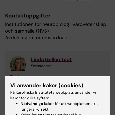
Kontaktuppgifter
Institutionen för neurobiologi, vårdvetenskap
och samhälle (NVS)
Avdelningen för omvårdnad
Linda Gellerstedt
Examinator
Telefon:
+46852483809
Vi använder kakor (cookies)
E-post:
På Karolinska Institutets webbplats använder vi
linda.gellerstedt@ki.se
kakor för olika syften:
Nödvändiga
kakor för att webbplatsen ska
fungera korrekt.
Kakor för
analys
för att förstå hur