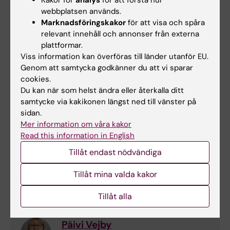
Maria Fjell
webbplatsen används.
Kursansvarig
Marknadsföringskakor
för att visa och spåra
relevant innehåll och annonser från externa
Telefon:
plattformar.
+46852483742
Viss information kan överföras till länder utanför EU.
E-post:
Genom att samtycka godkänner du att vi sparar
maria.fjell@ki.se
cookies.
Du kan när som helst ändra eller återkalla ditt
samtycke via kakikonen längst ned till vänster på
Maria Bokedal Langius
sidan.
Mer information om våra kakor
Utbildningssamordnare
Read this information in English
Telefon:
Tillåt endast nödvändiga
+46852483669
E-post:
Tillåt mina valda kakor
maria.bokedal.langius@ki.se
Tillåt alla
Päivi Vejby