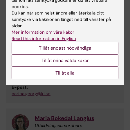
Genom att samtycka godkänner du att vi sparar
cookies.
Telefon:
Du kan när som helst ändra eller återkalla ditt
+46852483809
samtycke via kakikonen längst ned till vänster på
E-post:
sidan.
linda.gellerstedt@ki.se
Mer information om våra kakor
Read this information in English
Tillåt endast nödvändiga
Carina Georg
Tillåt mina valda kakor
Examinator
Tillåt alla
Telefon:
+46852483693
E-post:
carina.georg@ki.se
Maria Bokedal Langius
Utbildningssamordnare