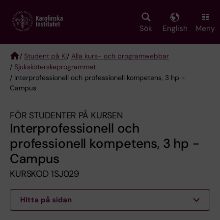
Skip
to
main
Sök
English
Meny
content
/
Student på KI
/
Alla kurs- och programwebbar
/
Sjuksköterske­programmet
Breadcrumb
/ Interprofessionell och professionell kompetens, 3 hp -
Campus
FÖR STUDENTER PÅ KURSEN
Interprofessionell och
professionell kompetens, 3 hp -
Campus
KURSKOD 1SJ029
Hitta på sidan