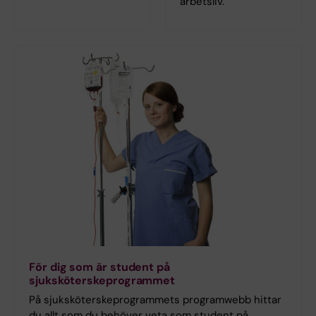
arbetsliv.
För dig som är student på
sjuksköterskeprogrammet
På sjuksköterskeprogrammets programwebb hittar
du allt som du behöver veta som student på