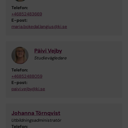
Telefon:
+46852483669
E-post:
maria.bokedal.langius@ki.se
Päivi Vejby
Studievägledare
Telefon:
+46852488059
E-post:
paivi.vejby@ki.se
Johanna Törnqvist
Utbildningsadministratör
Telefon: