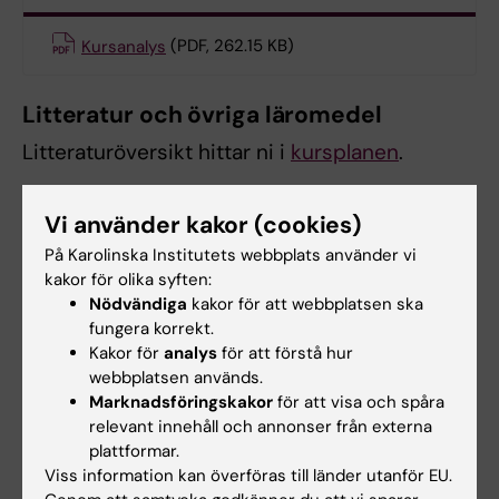
Kursanalys
(PDF, 262.15 KB)
Litteratur och övriga läromedel
Litteraturöversikt hittar ni i
kursplanen
.
Vi använder kakor (cookies)
Kontaktuppgifter
På Karolinska Institutets webbplats använder vi
Institutionen för neurobiologi, vårdvetenskap
kakor för olika syften:
och samhälle
Nödvändiga
kakor för att webbplatsen ska
Avdelningen för omvårdnad
fungera korrekt.
Kakor för
analys
för att förstå hur
Kursansvarig och examinator
webbplatsen används.
Marknadsföringskakor
för att visa och spåra
relevant innehåll och annonser från externa
plattformar.
Linda Gellerstedt
Viss information kan överföras till länder utanför EU.
Kursansvarig