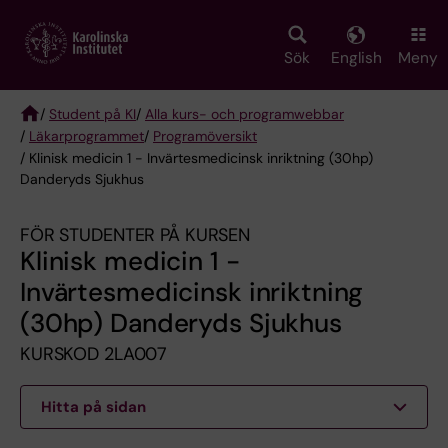
Skip
to
main
Sök
English
Meny
content
/
Student på KI
/
Alla kurs- och programwebbar
/
Läkarprogrammet
/
Programöversikt
Breadcrumb
/ Klinisk medicin 1 - Invärtesmedicinsk inriktning (30hp)
Danderyds Sjukhus
FÖR STUDENTER PÅ KURSEN
Klinisk medicin 1 -
Invärtesmedicinsk inriktning
(30hp) Danderyds Sjukhus
KURSKOD 2LA007
Hitta på sidan