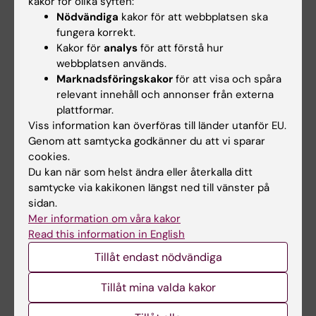
kakor för olika syften:
Rest-tillfälle 13 augusti 2026
Nödvändiga
kakor för att webbplatsen ska
fungera korrekt.
Kakor för
analys
för att förstå hur
webbplatsen används.
Marknadsföringskakor
för att visa och spåra
relevant innehåll och annonser från externa
plattformar.
Kontaktuppgifter
Viss information kan överföras till länder utanför EU.
Genom att samtycka godkänner du att vi sparar
cookies.
Annika Lundström
Du kan när som helst ändra eller återkalla ditt
Kursansvarig och examinator
samtycke via kakikonen längst ned till vänster på
sidan.
Telefon:
Mer information om våra kakor
+46852482623
Read this information in English
E-post:
Tillåt endast nödvändiga
annika.lundstrom@ki.se
Tillåt mina valda kakor