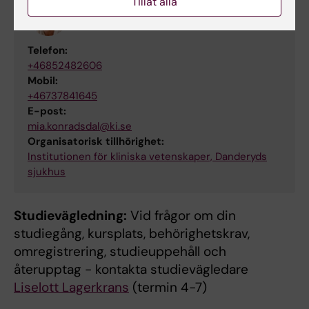
Tillåt alla
Mia Konradsdal
Utbildningsadministratör
Telefon:
+46852482606
Mobil:
+46737841645
E-post:
mia.konradsdal@ki.se
Organisatorisk tillhörighet:
Institutionen för kliniska vetenskaper, Danderyds
sjukhus
Studievägledning:
Vid frågor om din
studiegång, kursplats, behörighetskrav,
omregistrering, studieuppehåll och
återupptag - kontakta studievägledare
Liselott Lagerkrans
(termin 4-7)