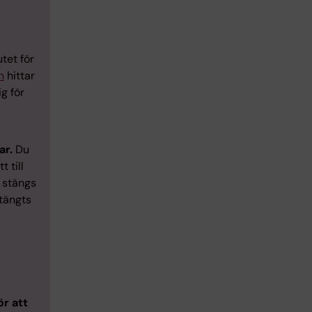
tet för
n
hittar
g för
ar.
Du
 till
a stängs
tängts
ör att