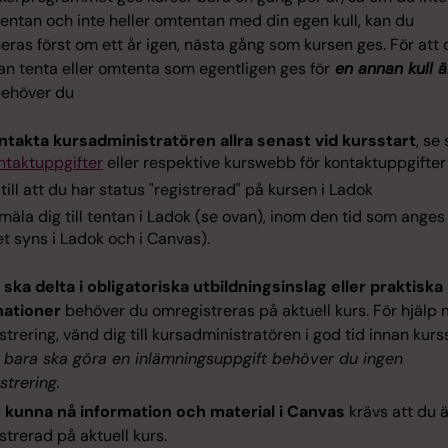
tentan och inte heller omtentan med din egen kull, kan du
ras först om ett år igen, nästa gång som kursen ges.
För att 
an tenta eller omtenta som egentligen ges för
en annan kull ä
behöver du
ntakta kursadministratören allra senast vid kursstart
, se
ntaktuppgifter
eller respektive kurswebb för kontaktuppgifter
 till att du har status "registrerad" på kursen i Ladok
mäla dig till tentan i Ladok (se ovan), inom den tid som anges 
et syns i Ladok och i Canvas).
ska delta i obligatoriska utbildningsinslag eller praktiska
nationer
behöver du omregistreras på aktuell kurs. För hjälp
trering, vänd dig till kursadministratören i god tid innan kurss
bara ska göra en inlämningsuppgift behöver du ingen
strering.
t kunna nå information och material i Canvas
krävs att du ä
trerad på aktuell kurs.