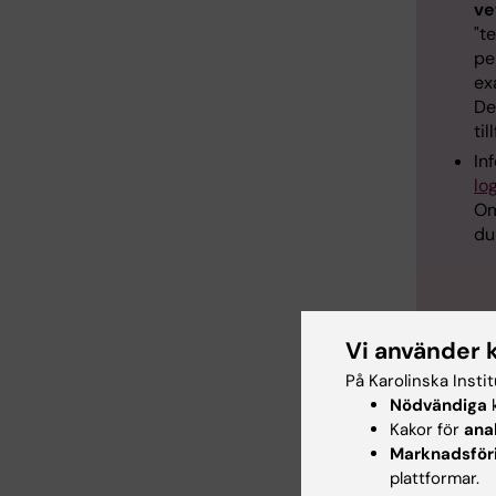
ve
"t
pe
ex
De
ti
In
log
Om
du
Testa e
tillgän
Vi använder 
komment
På Karolinska Insti
Nödvändiga
k
Kakor för
ana
Marknadsför
Anpass
plattformar.