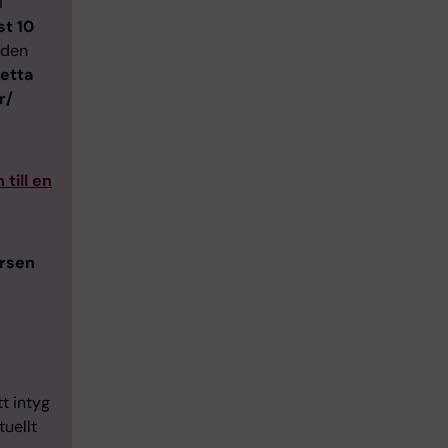
i
st 10
oden
detta
r/
till en
ursen
t intyg
tuellt