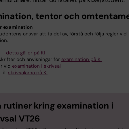
amordnare, hittar du istället på ki.se/student.
ination, tentor och omtentam
ör examination
udentens ansvar att ta del av, förstå och följa regler vid
ion.
k -
detta gäller på KI
krifter och anvisningar för
examination på KI
er vid
examination i skrivsal
 till
skrivsalarna på KI
 rutiner kring examination i
ivsal VT26