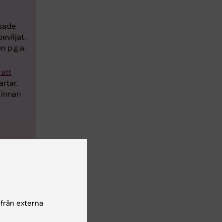
ssade
eviljat.
n p.g.a.
 att
rtar.
 innan
ion om
lla
 från externa