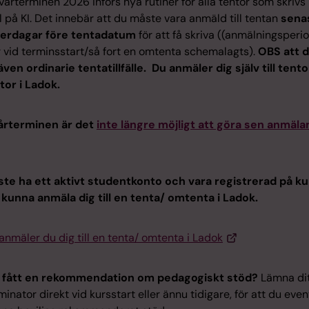
årterminen 2026 införs nya rutiner för alla tentor som skrivs 
l på KI. Det innebär att du måste vara anmäld till tentan
sena
erdagar före tentadatum
för att få skriva ((anmälningsperi
 vid terminsstart/så fort en omtenta schemalagts).
OBS att 
även ordinarie tentatillfälle.
Du anmäler dig själv till tento
or i Ladok.
årterminen är det
inte längre möjligt att göra sen anmälan 
te ha ett aktivt studentkonto och vara registrerad på k
t kunna anmäla dig till en tenta/ omtenta i Ladok.
anmäler du dig till en tenta/ omtenta i Ladok
 fått en rekommendation om pedagogiskt stöd?
Lämna dit
aminator direkt vid kursstart eller ännu tidigare, för att du even