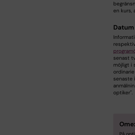
begränsn
en kurs, 
Datum 
Informati
respekti
programö
senast t
möjligt 
ordinarie
senaste 
anmälnin
optiker".
Omex
På opt