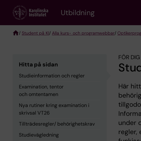
Skip
to
Utbildning
main
content
/
Student på KI
/
Alla kurs- och programwebbar
/
Optikerpro
Breadcrumb
FÖR DIG
Stud
Hitta på sidan
Studieinformation och regler
Här hit
Examination, tentor
och omtentamen
behörig
tillgod
Nya rutiner kring examination i
Informa
skrivsal VT26
under d
Tillträdesregler/ behörighetskrav
regler,
Studievägledning