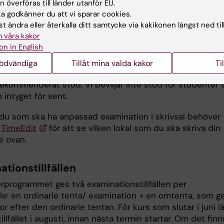
 överföras till länder utanför EU.
å grund av funktionsvariation kan ha behov av anpassa
 godkänner du att vi sparar cookies.
ning eller examination behöver snarast ansöka om detta 
t ändra eller återkalla ditt samtycke via kakikonen längst ned til
kissamordnare
. När du har fått samordnarens besked om
 våra kakor
dation om stöd är det viktigt att du pratar med kurse
on in English
or om dina förutsättningar
direkt vid kursstart, gärna
. Samordnarens besked måste skickas till examinator se
nödvändiga
Tillåt mina valda kakor
Ti
sdagar innan examination för att du eventuellt ska kunna
 rekommenderat stöd. Vi beviljar inte stöd för studenter
n intyget för sent.
 du som ska ha anpassad examination i skrivsal behöver
i
TimeEdit
för att se vilken lokal som du ska skriva din
se ovan.
tionstillfällen
erprogrammet ges två examinationstillfällen per
älle: en ordinarie tenta/ examination + en omtenta, som g
r efter den ordinarie tentan. För kurs som slutar i juni l
llfället i augusti, innan nästa termin startar. Om det finn