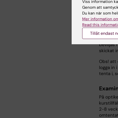
Viss information kan
Du som p
Genom att samtycka
undervis
Du kan när som hels
KI:s fun
Mer information om
rekommen
Read this informati
examinat
tidigare
Tillåt endast 
15 arbet
beviljas
skickat i
Obs! att
logga in 
tenta i, 
Examina
På optik
kurstillf
2-8 vecko
omtentati