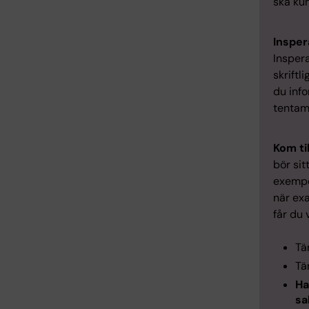
ska ku
Insper
Inspera
skriftl
du inf
tentam
Kom ti
bör sit
exempel
när ex
får du 
Tä
Tä
Ha
sa