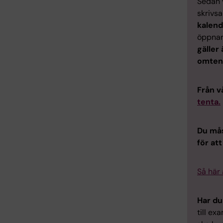
Sedan v
skrivsa
kalend
öppnar
gäller 
omtent
Från v
tenta.
Du mås
för at
Så här 
Har du
till ex