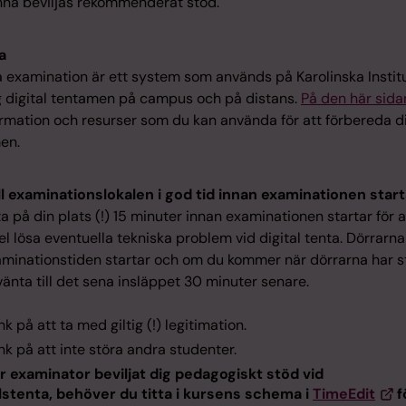
nna beviljas rekommenderat stöd.
a
 examination är ett system som används på Karolinska Institu
ig digital tentamen på campus och på distans.
På den här sida
ormation och resurser som du kan använda för att förbereda di
en.
ll examinationslokalen i god tid innan examinationen start
ta på din plats (!) 15 minuter innan examinationen startar för att
 lösa eventuella tekniska problem vid digital tenta. Dörrarn
aminationstiden startar och om du kommer när dörrarna har s
vänta till det sena insläppet 30 minuter senare.
nk på att ta med giltig (!) legitimation.
nk på att inte störa andra studenter.
r examinator beviljat dig pedagogiskt stöd vid
lstenta, behöver du titta i kursens schema i
TimeEdit
f