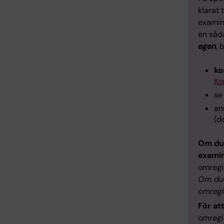
klarat 
examine
en såd
egen
, 
ko
Ko
se
an
(d
Om du 
exami
omregis
Om du 
omregi
För at
omregis