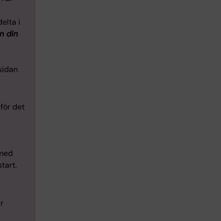
delta i
n din
 sidan
för det
 med
tart.
r