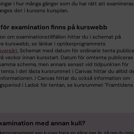
ingar i hur många gånger som du har rätt att examineras
anges det i kursens kursplan.
för examination finns på kurswebb
on om examinationstillfällen hittar du i schemat på
ve kurswebb, se länkar i optikerprogrammets
versikt
. Schemat med datum för ordinarie tenta public
vå veckor innan kursstart. Datum för omtenta publicera
i samma schema, men annars senast vid tidpunkten för
 tenta. I det låsta kursrummet i Canvas hittar du alltid d
informationen. I Canvas hittar du också information om
gsperiod i Ladok för tentan, se kursrummet "Framtidens
amination med annan kull?
ikerprogrammet ges kurser bara en gång per år, så om du inte