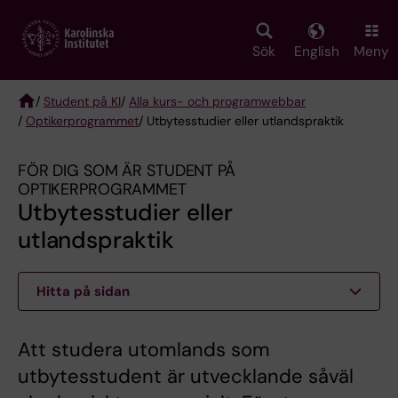
Skip
to
main
Sök
English
Meny
content
/
Student på KI
/
Alla kurs- och programwebbar
/
Optikerprogrammet
/ Utbytesstudier eller utlandspraktik
Breadcrumb
FÖR DIG SOM ÄR STUDENT PÅ
OPTIKERPROGRAMMET
Utbytesstudier eller
utlandspraktik
Hitta på sidan
Att studera utomlands som
utbytesstudent är utvecklande såväl