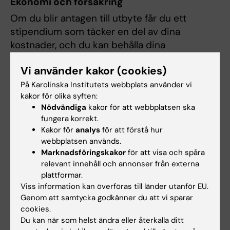
Ekonomi och försäkring
Om du blir antagen till utbyte får du ett
stipendium som täcker en del av dina
kostnader, och du kan behålla dina
studiemedel från CSN under utbytet. Som
Vi använder kakor (cookies)
student på KI är du också försäkrad under hela
ditt utbyte.
På Karolinska Institutets webbplats använder vi
kakor för olika syften:
Nödvändiga
kakor för att webbplatsen ska
Aktuella universitet och kurser
fungera korrekt.
Just nu har optikerprogrammet utbytesavtal
Kakor för
analys
för att förstå hur
med universitet i Schweiz, Danmark och
webbplatsen används.
Marknadsföringskakor
för att visa och spåra
Spanien. Mer information om hur du söker
relevant innehåll och annonser från externa
kurser vid "ditt" universitet får du efter att du
plattformar.
blivit nominerad till en utbytesplats.
Viss information kan överföras till länder utanför EU.
Genom att samtycka godkänner du att vi sparar
Restplatser
cookies.
Du kan när som helst ändra eller återkalla ditt
Platser som är lediga kan sökas löpande under