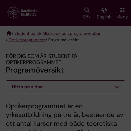
Skip
to
main
Sök
English
Meny
content
/
Student på KI
/
Alla kurs- och programwebbar
/
Optikerprogrammet
/ Programöversikt
Breadcrumb
FÖR DIG SOM ÄR STUDENT PÅ
OPTIKERPROGRAMMET
Programöversikt
Hitta på sidan
Optikerprogrammet är en
yrkesutbildning på tre år, bestående av
ett antal kurser med både teoretiska