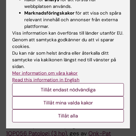
Programöversikt för studenter antagna
webbplatsen används.
HT19 och senare
Marknadsföringskakor
för att visa och spåra
relevant innehåll och annonser från externa
Termin 1
plattformar.
Viss information kan överföras till länder utanför EU.
1OP083 Refraktionsmetodik 1 och
Genom att samtycka godkänner du att vi sparar
vetenskapsmetodik (10,5 hp)
cookies.
1OP065 Optik 1 (10,5 hp)
, ges av KTH
Du kan när som helst ändra eller återkalla ditt
1OP067 Allmän anatomi och fysiologi (9 hp)
,
samtycke via kakikonen längst ned till vänster på
sidan.
ges av
FyFa
och
Neuro
Mer information om våra kakor
Read this information in English
Termin 2
Tillåt endast nödvändiga
1OP090 Refraktionsmetodik 2 (15 hp)
(ersätter
1OP069
fr o m VT26)
Tillåt mina valda kakor
1OP068 Ögats anatomi, fysiologi och
Tillåt alla
sjukdomar 1 (7,5 hp)
1OP070 Optik 2 (4,5 hp)
, ges av KTH
1OP056 Patologi (3 hp)
, ges av
Onk-Pat