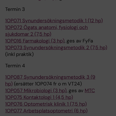
Termin 3
1OP071 Synundersökningsmetodik 1 (12 hp)
1OP072 Ögats anatomi, fysiologi och
sjukdomar 2 (7,5 hp)
1OP016 Farmakologi (3 hp)
, ges av FyFa
1OP073 Synundersökningsmetodik 2 (7,5 hp)
(inkl praktik)
Termin 4
1OP087 Synundersökningsmetodik 3 (9
hp)
(ersätter 1OP074 fr o m VT24)
1OP057 Mikrobiologi (3 hp)
, ges av
MTC
1OP075 Kontaktologi 1 (4,5 hp)
1OP076 Optometrisk klinik 1 (7,5 hp)
1OP077 Arbetsplatsoptometri (6 hp)