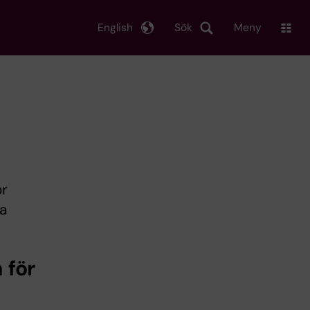
English
Sök
Meny
ör
a
 för