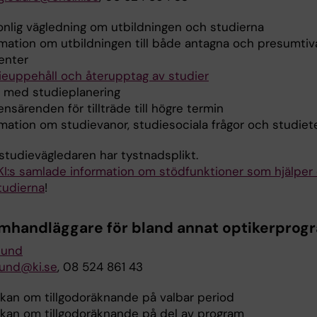
onlig vägledning om utbildningen och studierna
rmation om utbildningen till både antagna och presumtiv
enter
ieuppehåll och återupptag av studier
p med studieplanering
nsärenden för tillträde till högre termin
rmation om studievanor, studiesociala frågor och studiet
 studievägledaren har tystnadsplikt.
KI:s samlade information om stödfunktioner som hjälper 
udierna
!
mhandläggare för bland annat optikerpro
lund
lund@ki.se
, 08 524 861 43
kan om tillgodoräknande på valbar period
kan om tillgodoräknande på del av program