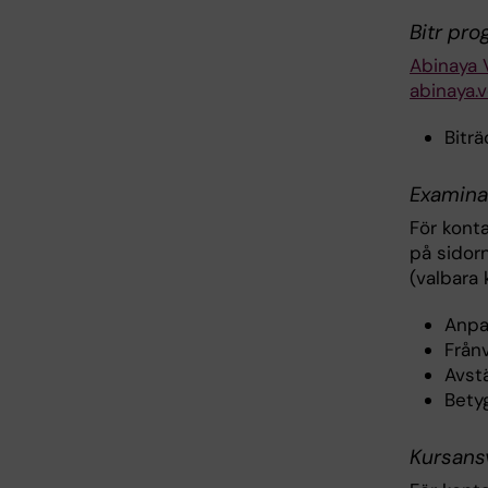
Bitr pro
Abinaya 
abinaya.
Biträ
Examina
För konta
på sidor
(valbara 
Anpa
Från
Avst
Bety
Kursans