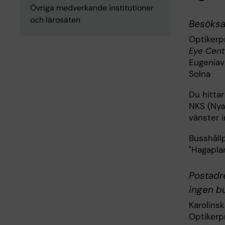
Övriga medverkande institutioner
och lärosäten
Besöksa
Optiker
Eye Cent
Eugeniavä
Solna
Du hitta
NKS (Nya 
vänster 
Busshåll
"Hagaplan
Postadre
ingen bu
Karolinsk
Optiker