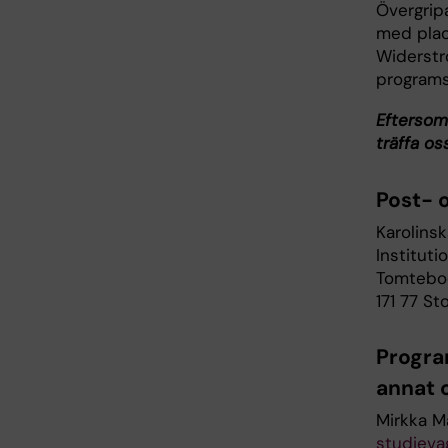
Övergripa
med plac
Widerstr
programs
Eftersom 
träffa os
Post- 
Karolinsk
Instituti
Tomtebod
171 77 S
Progra
annat 
Mirkka M
studieva