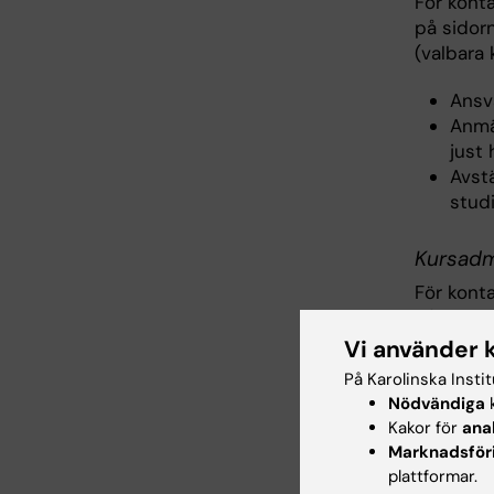
För konta
på sidor
(valbara 
Ansv
Anmäl
just 
Avst
stud
Kursadm
För konta
på sidor
(valbara 
Vi använder 
På Karolinska Insti
Butiksc
Nödvändiga
k
Kakor för
ana
Kristin E
Marknadsför
kristin.e
plattformar.