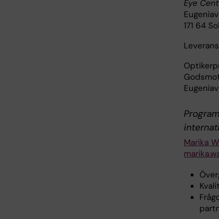
Eye Cent
Eugeniav
171 64 So
Leveranse
Optiker
Godsmott
Eugeniav
Programd
internat
Marika W
marika.w
Över
Kval
Fråg
part