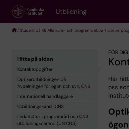
Skip
to
Utbildning
main
content
/
Student på KI
/
Alla kurs- och programwebbar
/
Optikerpro
Breadcrumb
FÖR DIG
Kon
Hitta på sidan
Kontaktuppgifter
Här hit
Optikerutbildningen på
Avdelningen för ögon och syn, CNS
oss so
Institu
Internationell handläggare
Utbildningskansli CNS
Opti
Ledamöter i programråd och CNS
ögon
utbildningsnämnd (UN CNS)