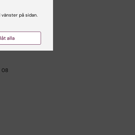
l vänster på sidan.
llåt alla
, 08