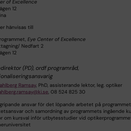
er of Excellence
ägen 12
lna
r hänvisas till
programmet,
Eye Center of Excellence
agning/ Nedfart 2
ägen 12
irektor (PD), ordf programråd,
ionaliseringsansvarig
ahlberg Ramsay
, PhD, assisterande lektor, leg. optiker
ahlberg.ramsay@ki.se
, 08 524 825 30
gripande ansvar för det löpande arbetet på programmet 
itetsansvar och samordning av programmets ingående ku
or om kursval inför utbytesstudier vid optikerprogramme
neruniversitet