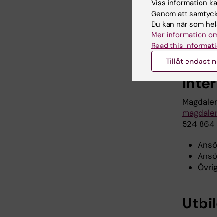
Viss information kan
All per
Genom att samtycka
Du kan när som hels
Kontaktup
Mer information om
forskargr
Read this informati
medarbet
Tillåt endast 
Inte
Magdalen
magdalen
524 864 
Ansö
Ansök
Övrig
Utbi