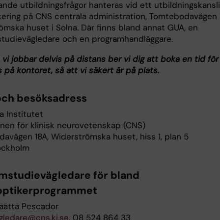
nde utbildningsfrågor hanteras vid ett utbildningskansli
ering på CNS centrala administration, Tomtebodavägen 
ömska huset i Solna. Där finns bland annat GUA, en
tudievägledare och en programhandläggare.
vi jobbar delvis på distans ber vi dig att boka en tid för
s på kontoret, så att vi säkert är på plats.
och besöksadress
a Institutet
onen för klinisk neurovetenskap (CNS)
avägen 18A, Widerströmska huset, hiss 1, plan 5
tockholm
mstudievägledare för bland
optikerprogrammet
äättä Pescador
gledare@cns.ki.se
, 08 524 864 33