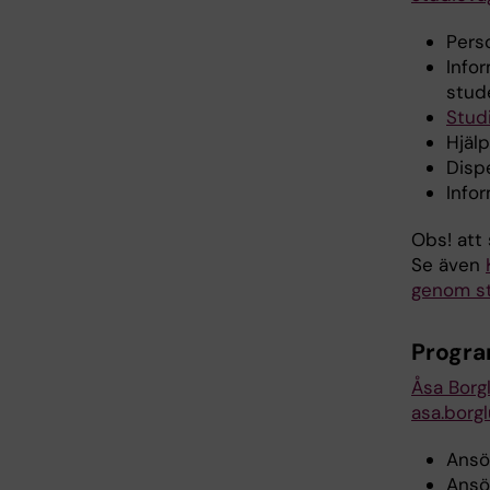
Pers
Info
stud
Stud
Hjäl
Dispe
Info
Obs! att
Se även
genom st
Progra
Åsa Borg
asa.borg
Ansö
Ansö