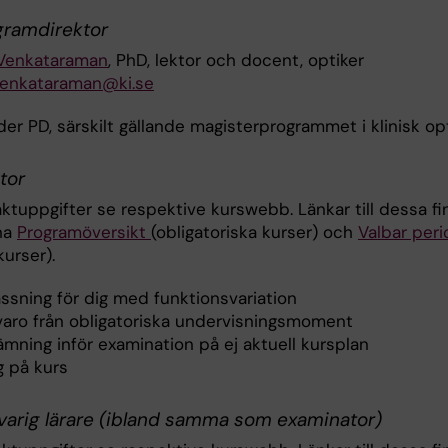
gramdirektor
Venkataraman
, PhD, lektor och docent, optiker
venkataraman@ki.se
der PD, särskilt gällande magisterprogrammet i klinisk o
tor
ktuppgifter se respektive kurswebb. Länkar till dessa fi
na
Programöversikt
(obligatoriska kurser) och
Valbar peri
kurser).
ssning för dig med funktionsvariation
varo från obligatoriska undervisningsmoment
ämning inför examination på ej aktuell kursplan
g på kurs
varig lärare (ibland samma som examinator)