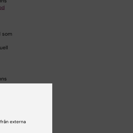
nns
od
ll som
uell
nns
od
inik
 från externa