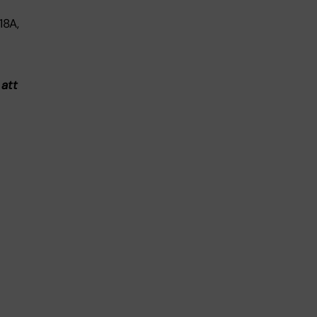
18A,
 att