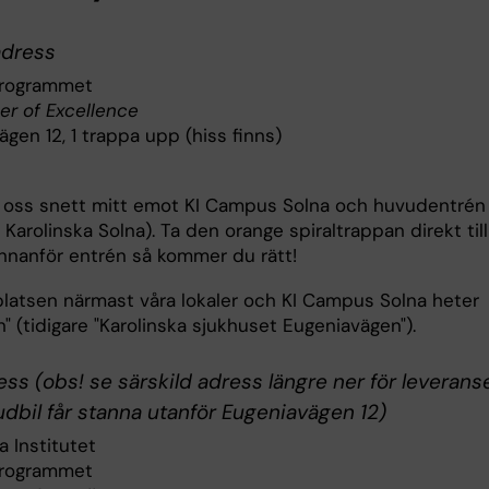
dress
programmet
er of Excellence
gen 12, 1 trappa upp (hiss finns)
r oss snett mitt emot KI Campus Solna och huvudentrén t
Karolinska Solna). Ta den orange spiraltrappan direkt till
innanför entrén så kommer du rätt!
platsen närmast våra lokaler och KI Campus Solna heter
" (tidigare "Karolinska sjukhuset Eugeniavägen").
ss (obs! se särskild adress längre ner för leverans
dbil får stanna utanför Eugeniavägen 12)
a Institutet
programmet